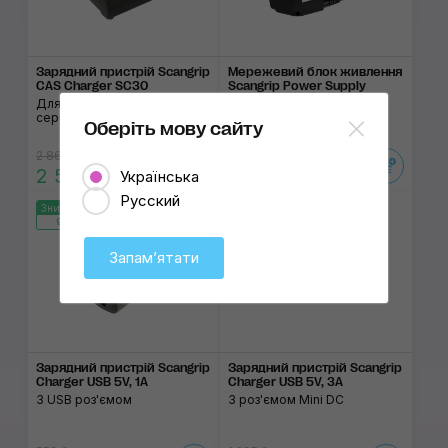
Зарядний пристрій Scangrip
Мережевий блок живлення
CAS Charger SC30
Scangrip Power Supply
Connect
Для акумуляторних батарей
серії CAS
Для прожекторів серії
Оберіть мову сайту
Connect та CAS
2 860 ₴
4 425 ₴
2 570 ₴
3 980 ₴
Українська
Русский
Знижка 10%
Знижка 10%
97:10:39
97:10:39
Запамʼятати
Зарядний пристрій Scangrip
Зарядний пристрій Scangrip
Charger USB 5V, 1A
Charger USB 5V, 3A
З USB роз'ємом
З роз'ємом Mini DC