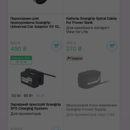
Перехідник для
Кабель Scangrip Spiral Cable
прикурювача Scangrip
for Power Bank
Universal Car Adaptor 5V 12-
Для налобного ліхтаря I-
24V
View for Life
500 ₴
305 ₴
450 ₴
270 ₴
Знижка 10%
Продано
97:10:39
50 Вт
85 Вт
35 Вт
Зарядний пристрій Scangrip
Мережевий блок живлення
SPS Charging System
Scangrip Power Supply
Для прожекторів
Для прожекторів серії CAS
3 120 ₴