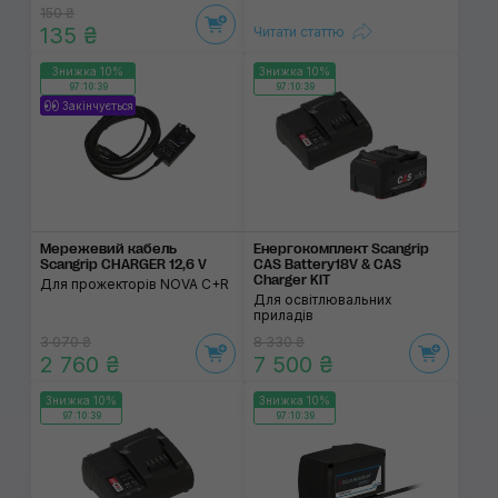
150 ₴
135 ₴
Читати статтю
Знижка 10%
Знижка 10%
97:10:39
97:10:39
Закінчується
Мережевий кабель
Енергокомплект Scangrip
Scangrip CHARGER 12,6 V
CAS Battery18V & CAS
Charger KIT
Для прожекторів NOVA C+R
Для освітлювальних
приладів
3 070 ₴
8 330 ₴
2 760 ₴
7 500 ₴
Знижка 10%
Знижка 10%
97:10:39
97:10:39