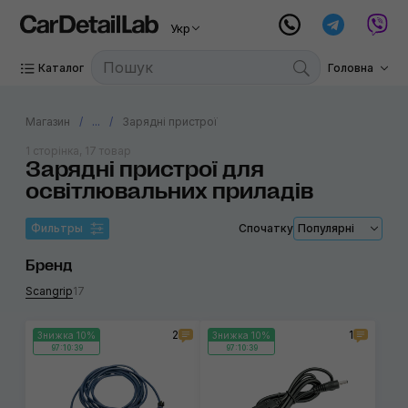
Укр
Каталог
Головна
Магазин
...
Зарядні пристрої
1 сторінка, 17 товар
Зарядні пристрої для
освітлювальних приладів
Фильтры
Спочатку
Популярні
Бренд
Scangrip
17
2
1
Знижка 10%
Знижка 10%
97:10:39
97:10:39