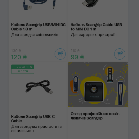
Кабель Scangrip USB/MINI DC
Кабель Scangrip Cable USB
Cable 1.8 m
to MINI DC 1 m
Для зарядки світильників
Для зарядних пристроїв
130 ₴
110 ₴
120 ₴
99 ₴
Знижка 10%
97:10:39
Огляд професій­них освіт­
Кабель Scangrip USB-C
люва­чів Scangrip
Cable
Для зарядних пристроїв та
світильників