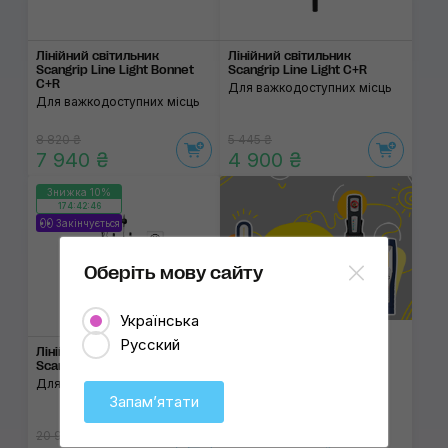
Лінійний світильник
Лінійний світильник
Scangrip Line Light Bonnet
Scangrip Line Light C+R
C+R
Для важкодоступних місць
Для важкодоступних місць
8 820 ₴
5 445 ₴
7 940 ₴
4 900 ₴
Знижка 10%
174:42:46
Закінчується
Оберіть мову сайту
Українська
Русский
Огляд професій­них освіт­
Лінійний світильник
люва­чів Scangrip
Scangrip Line Light 2 Post
Для двох машиномісць
Запамʼятати
20 960 ₴