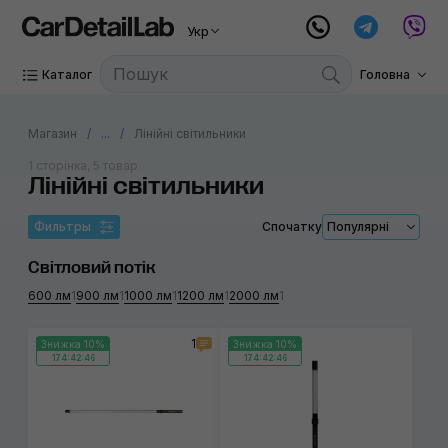
Укр
Каталог
Головна
Магазин
...
Лінійні світильники
1 сторінка, 5 товар
Лінійні світильники
Фильтры
Спочатку
Популярні
Світловий потік
600 лм
1
900 лм
1
1000 лм
1
1200 лм
1
2000 лм
1
1
Знижка 10%
Знижка 10%
174:42:46
174:42:46