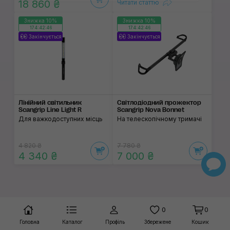
18 860 ₴
Читати статтю
Знижка 10%
Знижка 10%
174:42:46
174:42:46
Закінчується
Закінчується
Лінійний світильник
Світлодіодний прожектор
Scangrip Line Light R
Scangrip Nova Bonnet
Для важкодоступних місць
На телескопічному тримачі
4 820 ₴
7 780 ₴
4 340 ₴
7 000 ₴
0
0
Головна
Каталог
Профіль
Збережене
Кошик