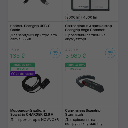
2000 lm
4000 lm
Кабель Scangrip USB-C
Світлодіодний про­жектор
Cable
Scangrip Vega Connect
Для зарядних пристроїв та
З розсіяним світлом, на
світильників
акумуляторі
150 ₴
4 420 ₴
135 ₴
3 980 ₴
Знижка 10%
Знижка 10%
192:06:06
192:06:06
Закінчується
Мережевий кабель
Світильник Scangrip
Scangrip CHARGER 12,6 V
Starmatch
Для прожекторів NOVA C+R
Для кріплення на
полірувальну машину