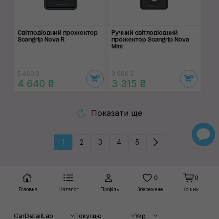
Світлодіодний прожектор
Ручний світлодіодний
Scangrip Nova R
прожектор Scangrip Nova
Mini
5 460 ₴
3 900 ₴
4 640 ₴
3 315 ₴
Показати ще
1
2
3
4
5
0
0
Головна
Каталог
Профіль
Збережене
Кошик
CarDetailLab
Покупцю
Укр