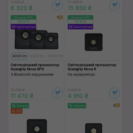
7 020 ₴
17 385 ₴
6 320 ₴
15 650 ₴
1
Знижка 10%
Знижка 10%
192:06:06
192:06:06
Закінчується
Закінчується
4000 lm
6000 lm
10000 lm
Світлодіодний прожектор
Світлодіодний про­жектор
Scangrip Nova SPS
Scangrip Nova R
З Bluetooth керуванням
На акумуляторі
12 745 ₴
5 460 ₴
11 470 ₴
4 910 ₴
2
Знижка
Знижка
Хіт!