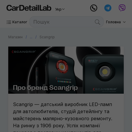
Укр
Каталог
Головна
Магазин
...
Scangrip
Про бренд Scangrip
Scangrip — датський виробник LED-ламп
для автолюбителів, студій детейлінгу та
майстерень малярно-кузовного ремонту.
На ринку з 1906 року. Успіх компанії