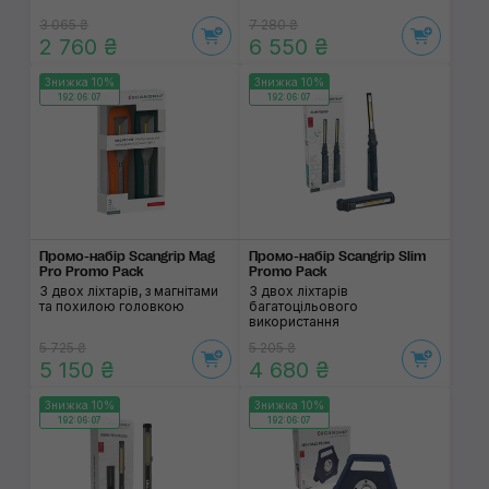
3 065 ₴
7 280 ₴
2 760 ₴
6 550 ₴
Знижка 10%
Знижка 10%
192:06:06
192:06:06
Промо-набір Scangrip Mag
Промо-набір Scangrip Slim
Pro Promo Pack
Promo Pack
З двох ліхтарів, з магнітами
З двох ліхтарів
та похилою головкою
багатоцільового
використання
5 725 ₴
5 205 ₴
5 150 ₴
4 680 ₴
Знижка 10%
Знижка 10%
192:06:06
192:06:06