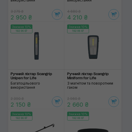
використання
використання
3 275 ₴
4 680 ₴
2 950 ₴
4 210 ₴
Знижка 10%
Знижка 10%
192:06:06
192:06:06
Ручний ліхтар Scangrip
Ручний ліхтар Scangrip
Unipen for Life
Miniform for Life
Багатоцільового
З магнітом та поворотним
використання
гаком
2 390 ₴
2 960 ₴
2 150 ₴
2 660 ₴
Знижка 10%
Знижка 10%
192:06:06
192:06:06