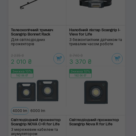
Телескопічний тримач
Налобний ліхтар Scangrip I-
Scangrip Bonnet Rack
View for Life
Для світлодіодних
З безконтактним датчиком та
прожекторів
тривалим часом роботи
2 235 ₴
3 740 ₴
2 010 ₴
3 370 ₴
Знижка 10%
Знижка 10%
192:06:06
192:06:06
4000 lm
6000 lm
Світлодіодний про­жектор
Світлодіодний про­жектор
Scangrip NOVA C+R for Life
Scangrip Nova R for Life
З мережевим кабелем та
акумулятором