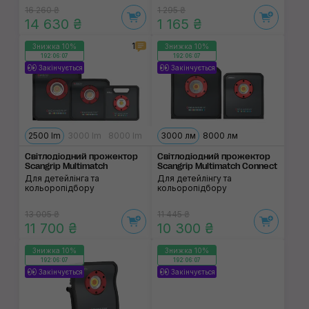
16 260 ₴
1 295 ₴
14 630 ₴
1 165 ₴
1
Знижка 10%
Знижка 10%
192:06:06
192:06:06
Закінчується
Закінчується
2500 lm
3000 lm
8000 lm
3000 лм
8000 лм
Світлодіодний про­жектор
Світлодіодний про­жектор
Scangrip Multimatch
Scangrip Multimatch Connect
Для детейлінга та
Для детейлінгу та
кольоропідбору
кольоропідбору
13 005 ₴
11 445 ₴
11 700 ₴
10 300 ₴
Знижка 10%
Знижка 10%
192:06:06
192:06:06
Закінчується
Закінчується