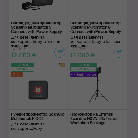
Світлодіодний прожектор
Світлодіодний прожектор
Scangrip Multimatch 3
Scangrip Multimatch 8
Connect with Power Supply
Connect with Power Supply
Для детейлінгу та
Для детейлінгу та
кольоропідбору, з блоком
кольоропідбору, з блоком
живлення
живлення
14 310 ₴
19 775 ₴
12 880 ₴
17 800 ₴
1
Знижка 10%
Знижка 10%
192:06:06
192:06:06
Хіт!
Закінчується
Ручний прожектор Scangrip
Прожектор на штативі
Multimatch R CCT
Scangrip NOVA 12K/Tripod
Workshop Package
Для детейлінга та
кольоропідбору