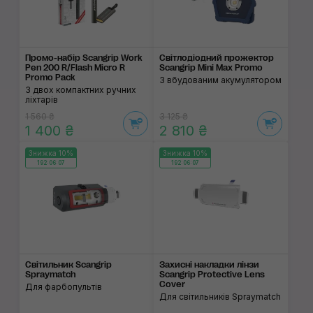
Промо-набір Scangrip Work
Світлодіодний прожектор
Pen 200 R/Flash Micro R
Scangrip Mini Max Promo
Promo Pack
З вбудованим акумулятором
З двох компактних ручних
ліхтарів
1 560 ₴
3 125 ₴
1 400 ₴
2 810 ₴
Знижка 10%
Знижка 10%
192:06:06
192:06:06
Світильник Scangrip
Захисні накладки лінзи
Spraymatch
Scangrip Protective Lens
Cover
Для фарбопультів
Для світильників Spraymatch