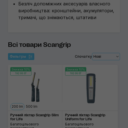
Безліч допоміжних аксесуарів власного
виробництва: кронштейни, акумулятори,
тримачі, що знімаються, штативи
Всі товари Scangrip
Фильтры
Спочатку
Нові
Знижка 10%
Знижка 10%
192:06:06
192:06:06
200 lm
500 lm
Ручний ліхтар Scangrip Slim
Ручний ліхтар Scangrip
for Life
Uniform for Life
Багатоцільового
Багатоцільового