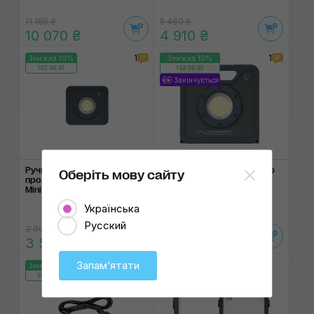
11 185 ₴
5 460 ₴
10 070 ₴
4 910 ₴
1
1
Знижка 10%
Знижка 10%
192:06:06
192:06:06
Закінчується
Ручний світлодіодний
Світлодіодний про­жектор
Оберіть мову сайту
прожектор Scangrip Nova
Scangrip Nova 12 for Life
Mini for Life
З Bluetooth керуванням
Українська
Русский
3 900 ₴
14 830 ₴
3 510 ₴
13 350 ₴
Запамʼятати
Знижка 10%
Знижка 10%
192:06:06
192:06:06
Закінчується