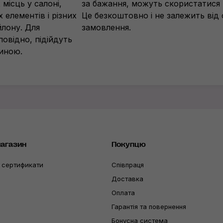
місць у салоні,
за бажання, можуть скористатися 
 елементів і різних
Це безкоштовно і не залежить від
йлону. Для
замовлення.
овідно, підійдуть
иною.
магазин
Покупцю
 сертификати
Співпраця
Доставка
Оплата
Гарантія та повернення
Бонусна система