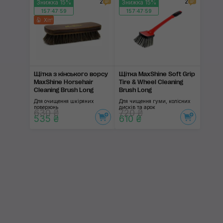
2
2
Знижка 15%
Знижка 15%
157:47:58
157:47:58
Хіт!
Щітка з кінського ворсу
Щітка MaxShine Soft Grip
MaxShine Horsehair
Tire & Wheel Cleaning
Cleaning Brush Long
Brush Long
Для очищення шкіряних
Для чищення гуми, колісних
поверхонь
дисків та арок
630 ₴
720 ₴
535 ₴
610 ₴