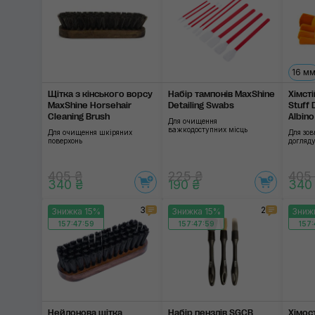
16 м
Щітка з кінського ворсу
Набір тампонів MaxShine
Хімст
MaxShine Horsehair
Detailing Swabs
Stuff 
Cleaning Brush
Albin
Для очищення
важкодоступних місць
Для очищення шкіряних
Для зов
поверхонь
догляду
405 ₴
225 ₴
405
340 ₴
190 ₴
340
3
2
Знижка 15%
Знижка 15%
Зниж
157:47:58
157:47:58
157:
Нейлонова щітка
Набір пензлів SGCB
Хімос