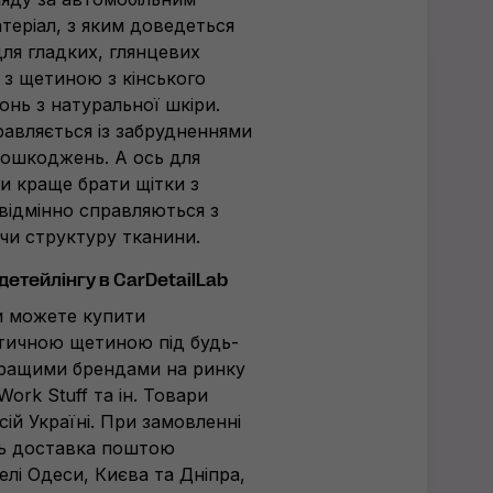
еріал, з яким доведеться
для гладких, глянцевих
 з щетиною з кінського
онь з натуральної шкіри.
авляється із забрудненнями
пошкоджень. А ось для
и краще брати щітки з
відмінно справляються з
чи структуру тканини.
 детейлінгу в CarDetailLab
ви можете купити
тетичною щетиною під будь-
кращими брендами на ринку
ork Stuff та ін. Товари
й Україні. При замовленні
нь доставка поштою
лі Одеси, Києва та Дніпра,