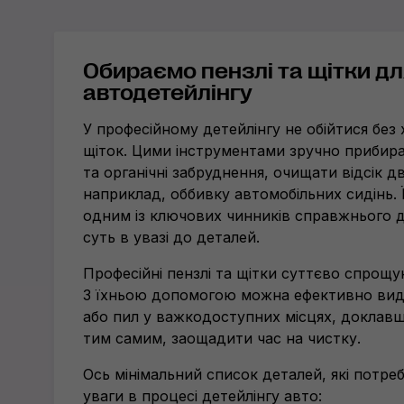
Обираємо пензлі та щітки д
автодетейлінгу
У професійному детейлінгу не обійтися без 
щіток. Цими інструментами зручно прибират
та органічні забруднення, очищати відсік д
наприклад, оббивку автомобільних сидінь. Ї
одним із ключових чинників справжнього д
суть в увазі до деталей.
Професійні пензлі та щітки суттєво спрощу
З їхньою допомогою можна ефективно вид
або пил у важкодоступних місцях, доклавши
тим самим, заощадити час на чистку.
Ось мінімальний список деталей, які потре
уваги в процесі детейлінгу авто: