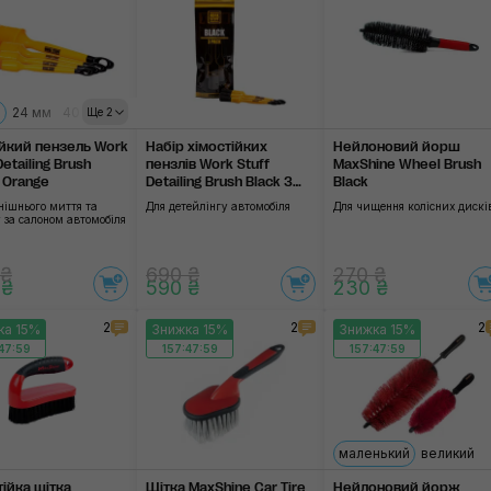
м
24 мм
40 мм
30 мм
Ще 2
ійкий пензель Work
Набір хімостійких
Нейлоновий йорш
Detailing Brush
пензлів Work Stuff
MaxShine Wheel Brush
o Orange
Detailing Brush Black 3
Black
Pack
нішнього миття та
Для детейлінгу автомобіля
Для чищення колісних дискі
 за салоном автомобіля
 ₴
690 ₴
270 ₴
 ₴
590 ₴
230 ₴
2
2
2
ка 15%
Знижка 15%
Знижка 15%
47:58
157:47:58
157:47:58
маленький
великий
тійка щітка
Щітка MaxShine Car Tire
Нейлоновий йорж