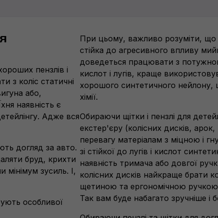
ля
При цьому, важливо розуміти, що
стійка до агресивного впливу мий
доведеться працювати з потужно
хороших пензлів і
кислот і лугів, краще використовув
и з коліс статичні
хорошого синтетичного нейлону, щ
вигуна або,
хімії.
хня наявність є
етейлінгу. Адже вся
Обираючи щітки і пензлі для детей
екстер'єру (колісних дисків, арок
перевагу матеріалам з міцною і 
ють догляд за авто.
зі стійкої до лугів і кислот синте
аляти бруд, крихти
наявність тримача або довгої руч
 мінімум зусиль. І,
колісних дисків найкраще брати к
щетиною та ергономічною ручкою і
Так вам буде набагато зручніше і 
бують особливої
Обираючи пензлі та щітки для дог