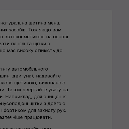
 натуральна щетина менш
них засобів. Тож якщо вам
ю автокосметикою на основі
ати пензлі та щітки з
о має високу стійкість до
лінгу автомобільного
, шин, двигуна), надавайте
гнучкою щетиною, виконаною
тики. Також звертайте увагу на
ки. Наприклад, для очищення
онусоподібні щітки з довгою
 бортиком для захисту рук.
безпечніше працювати.
ляду за автомобільним