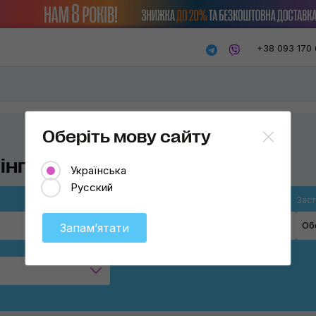
+38 093 170 
Оберіть мову сайту
інгу авто
Українська
Русский
Товар
Заст
Оберіть
Об
Запамʼятати
Мікрофібри
Пензлі
ine
Щітки