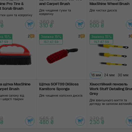
ne Pro Tire &
and Carpet Brush
MaxShine Wheel Brush
t Scrub Brush
Для чищення гуми та
Для чистки дисків
ковроліну
стки шин та ковроліну
 ₴
360 ₴
585 ₴
 ₴
310 ₴
500 ₴
2
2
3
ка 15%
Знижка 15%
Знижка 15%
47:58
157:47:58
157:47:58
16 мм
24 мм
30 мм
а щітка MaxShine
Щітка SOFT99 DiGloss
Хімостійкий пензель
arpet Brush
Kamitore Sponge
Work Stuff Detailing Bru
Grey
щення салону від
Для чищення колісних дисків
 і шерсті тварин
Для зовнішнього миття та
догляду за салоном автомобі
 ₴
565 ₴
270 ₴
 ₴
480 ₴
230 ₴