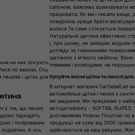
салоном, важливо враховувати мат
працювати. Як ми і писали вище, 
поверхонь краще брати аксесуари
волоса Те саме стосується поверх
Натуральна щетина ефективно спр
і, при цьому, не залишає жодних 
догляду за тканинними поверхням
щетиною з м'якого нейлону. Вони 
ення на них зіпсують
плямами і розводами, не порушую
лися по верхах. Ось
пензлів і щіток для
Купуйте якісні щітки та пензлі для
В інтернет-магазині CarDetailLab 
автомобільні щітки і пензлі з син
щетина
які завдання. Ми працюємо з най
ч у тім, що пензлі
автодетейлінгу - SOFT99, RUPES, W
чудово підходять
доставляємо Новою Поштою по всі
дких і полірованих
продукції на суму від 2000 гриве
 подряпин. А ось
здійснюється за наш рахунок. Жите