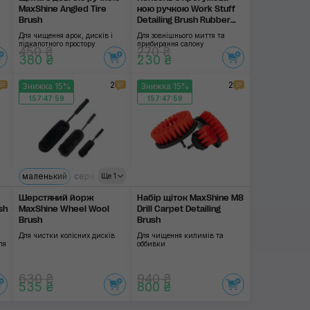
MaxShine Angled Tire
ною ручкою Work Stuff
Brush
Detailing Brush Rubber
Classic
Для чищення арок, дисків і
Для зовнішнього миття та
підкапотного простору
прибирання салону
450 ₴
270 ₴
380 ₴
230 ₴
2
2
Знижка 15%
Знижка 15%
157:47:58
157:47:58
маленький
середній
великий
Ще 1
Шерстяний йорж
Набір щіток MaxShine M8
sh
MaxShine Wheel Wool
Drill Carpet Detailing
Brush
Brush
Для чистки колісних дисків
Для чищення килимів та
ля
оббивки
630 ₴
940 ₴
535 ₴
800 ₴