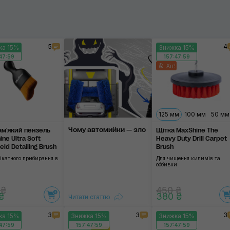
Йорші
ie
5
4
ка 15%
Знижка 15%
Застосувати
47:58
157:47:58
Хіт!
стосувати
125 мм
100 мм
50 мм
Чому автомийки — зло
ам'який пензель
Щітка MaxShine The
ne Ultra Soft
Heavy Duty Drill Carpet
ld Detailing Brush
Brush
ікатного прибирання в
Для чищення килимів та
оббивки
 ₴
450 ₴
₴
380 ₴
Читати статтю
3
3
3
ка 15%
Знижка 15%
Знижка 15%
47:58
157:47:58
157:47:58