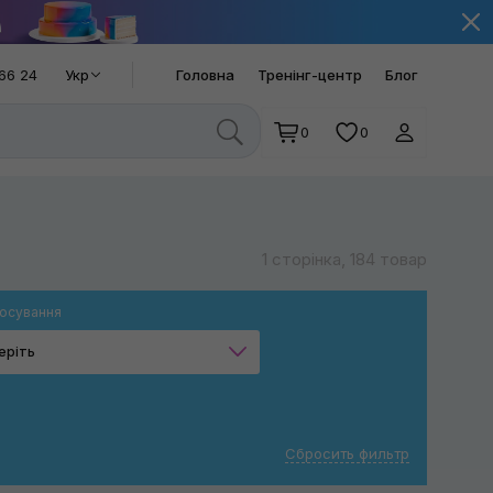
66 24
Укр
Головна
Тренінг-центр
Блог
0
0
1 сторінка, 184 товар
осування
еріть
Ручне миття
Прибирання пилу
Сбросить фильтр
Прибирання шерсті