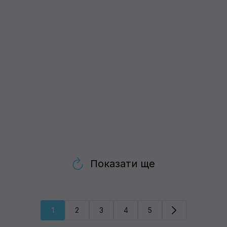
Показати ще
1
2
3
4
5