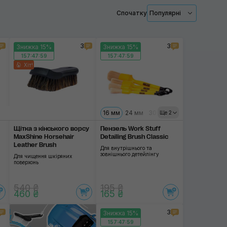
Спочатку
Популярні
Салон
Диски
3
3
Знижка 15%
Знижка 15%
157:47:58
157:47:58
Шини
Хіт!
Застосувати
Тканина
Шкіра
16 мм
24 мм
30 мм
40 мм
Ще 2
Ковролін
Щітка з кінського ворсу
Пензель Work Stuff
MaxShine Horsehair
Detailing Brush Classic
Для пластика
Leather Brush
Для внутрішнього та
зовнішнього детейлінгу
Для чищення шкіряних
Для арок
поверхонь
Моторний відсік
540 ₴
195 ₴
460 ₴
165 ₴
3
Знижка 15%
157:47:58