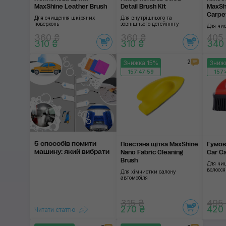
MaxShine Leather Brush
Detail Brush Kit
MaxShi
Carpe
Для очищення шкіряних
Для внутрішнього та
поверхонь
зовнішнього детейлінгу
Для чи
360 ₴
360 ₴
405
310 ₴
310 ₴
340
2
Знижка 15%
Зниж
157:47:58
157:
5 способів помити
Повстяна щітка MaxShine
Гумов
машину: який вибрати
Nano Fabric Cleaning
Car C
Brush
Для чи
волосся
Для хімчистки салону
автомобіля
315 ₴
495
270 ₴
420
Читати статтю