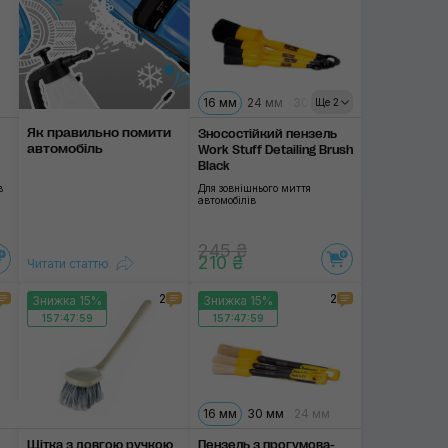
16 мм
24 мм
30 мм
40 мм
Ще 2
Як правильно помити
Зносостійкий пензель
автомобіль
Work Stuff Detailing Brush
Black
в
Для зовнішнього миття
автомобілів
245 ₴
210 ₴
Читати статтю
2
2
Знижка 15%
Знижка 15%
157:47:58
157:47:58
16 мм
30 мм
24 мм
Щітка з довгою ручкою
Пензель з прогумова­