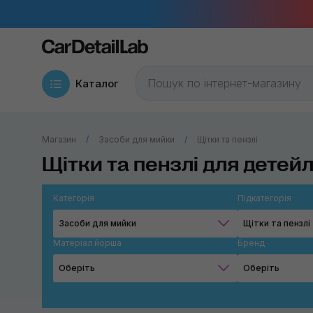
Каталог
Магазин
Засоби для мийки
Щітки та пензлі
Щітки та пензлі для детейл
Категорія
Підкатегорія
Засоби для мийки
Щітки та пензлі
Матеріал йорша
Бренд
Оберіть
Оберіть
Нейлон
Buff and Sh