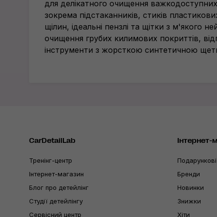
для делікатного очищення важкодоступних 
зокрема підстаканників, стиків пластикових
щілин, ідеальні пензлі та щітки з м'якого не
очищення грубих килимових покриттів, відп
інструменти з жорсткою синтетичною щет
CarDetailLab
Інтернет-
Тренінг-центр
Подарункові
Інтернет-магазин
Бренди
Блог про детейлінг
Новинки
Студії детейлінгу
Знижки
Сервісний центр
Хіти