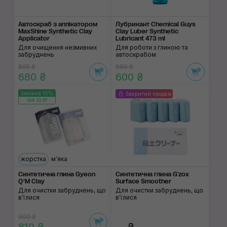
Автоскраб з аплікатором
Лубрикант Chemical Guys
MaxShine Synthetic Clay
Clay Luber Synthetic
Applicator
Lubricant 473 ml
Для очищення незмивних
Для роботи з глиною та
забруднень
автоскрабом
805 ₴
680 ₴
680 ₴
600 ₴
Знижка 10%
Закритий продаж
194:33:07
жорстка
м'яка
Синтетична глина Gyeon
Синтетична глина G'zox
Q²M Clay
Surface Smoother
Для очистки забруднень, що
Для очистки забруднень, що
в'їлися
в'їлися
900 ₴