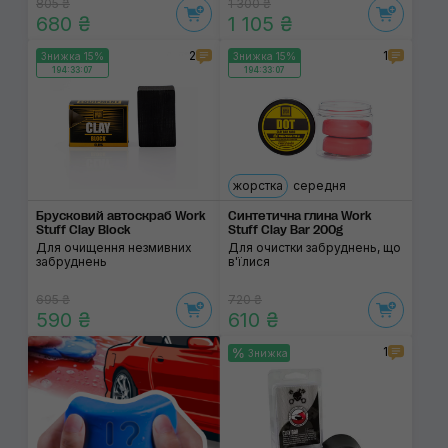
805 ₴
1 300 ₴
680 ₴
1 105 ₴
2
1
Знижка 15%
Знижка 15%
194:33:07
194:33:07
жорстка
середня
Брусковий автоскраб Work
Синтетична глина Work
Stuff Clay Block
Stuff Clay Bar 200g
Для очищення незмивних
Для очистки забруднень, що
забруднень
в'їлися
695 ₴
720 ₴
590 ₴
610 ₴
1
Знижка