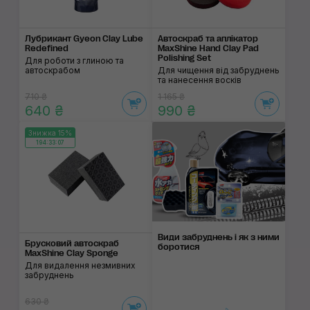
Лубрикант Gyeon Clay Lube
Автоскраб та аплікатор
Redefined
MaxShine Hand Clay Pad
Polishing Set
Для роботи з глиною та
автоскрабом
Для чищення від забруднень
та нанесення восків
710 ₴
1 165 ₴
640 ₴
990 ₴
Знижка 15%
194:33:07
Види забруднень і як з ними
Брусковий автоскраб
боротися
MaxShine Clay Sponge
Для видалення незмивних
забруднень
630 ₴