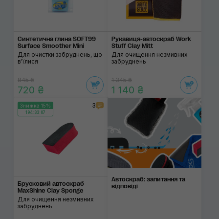
Синтетична глина SOFT99
Рукавиця-автоскраб Work
Surface Smoother Mini
Stuff Clay Mitt
Для очистки забруднень, що
Для очищення незмивних
в'їлися
забруднень
845 ₴
1 345 ₴
720 ₴
1 140 ₴
3
Знижка 15%
194:33:07
Автоскраб: запитання та
Брусковий автоскраб
відповіді
MaxShine Clay Sponge
Для очищення незмивних
забруднень