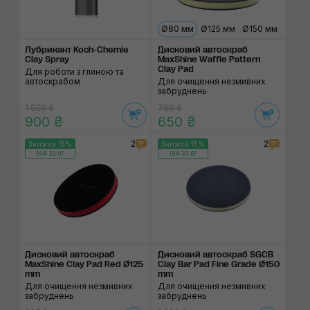
Ø80 мм
Ø125 мм
Ø150 мм
Лубрикант Koch-Chemie
Дисковий автоскраб
Clay Spray
MaxShine Waffle Pattern
Clay Pad
Для роботи з глиною та
автоскрабом
Для очищення незмивних
забруднень
1 020 ₴
760 ₴
900 ₴
650 ₴
2
2
Знижка 15%
Знижка 15%
194:33:07
194:33:07
Дисковий автоскраб
Дисковий автоскраб SGCB
MaxShine Clay Pad Red Ø125
Clay Bar Pad Fine Grade Ø150
mm
mm
Для очищення незмивних
Для очищення незмивних
забруднень
забруднень