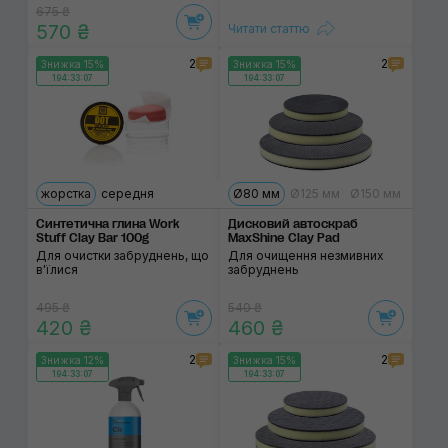
675 ₴
570 ₴
Читати статтю
2
2
Знижка 15%
Знижка 15%
194:33:07
194:33:07
жорстка
середня
Ø80 мм
Ø125 мм
Ø150 мм
Синтетична глина Work
Дисковий автоскраб
Stuff Clay Bar 100g
MaxShine Clay Pad
Для очистки забруднень, що
Для очищення незмивних
в'їлися
забруднень
495 ₴
540 ₴
420 ₴
460 ₴
2
2
Знижка 12%
Знижка 15%
194:33:07
194:33:07