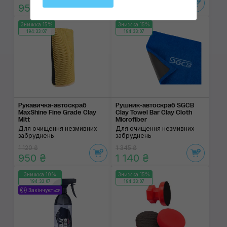
950 ₴
545 ₴
Знижка 15%
Знижка 15%
194:33:07
194:33:07
Рукавичка-автоскраб
Рушник-автоскраб SGCB
MaxShine Fine Grade Clay
Clay Towel Bar Clay Cloth
Mitt
Microfiber
Для очищення незмивних
Для очищення незмивних
забруднень
забруднень
1 120 ₴
1 345 ₴
950 ₴
1 140 ₴
Знижка 10%
Знижка 15%
194:33:07
194:33:07
Закінчується