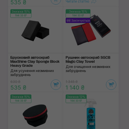
535 ₴
Читати статтю
Знижка 15%
Знижка 15%
194:33:07
194:33:07
Закінчується
Брусковий автоскраб
Рушник-автоскраб SGCB
MaxShine Clay Sponge Block
Magic Clay Towel
Heavy Grade
Для очищення незмивних
Для усунення незмивних
забруднень
забруднень
630 ₴
1 345 ₴
535 ₴
1 140 ₴
Знижка 15%
Знижка 12%
194:33:07
194:33:07