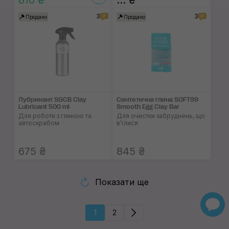
810 ₴
... ₴
3
3
Продано
Продано
Лубрикант SGCB Clay
Синтетична глина SOFT99
Lubricant 500 ml
Smooth Egg Clay Bar
Для роботи з глиною та
Для очистки забруднень, що
автоскрабом
в'їлися
675 ₴
845 ₴
Показати ще
1
2