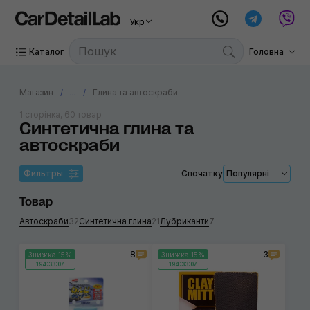
Укр
Каталог
Головна
Магазин
...
Глина та автоскраби
1 сторінка, 60 товар
Синтетична глина та
автоскраби
Фильтры
Спочатку
Популярні
Товар
Автоскраби
32
Синтетична глина
21
Лубриканти
7
8
3
Знижка 15%
Знижка 15%
194:33:07
194:33:07