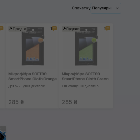
Спочатку
Популярні
Для глянсового пластику
Для нанесення
1
1
Продано
Продано
Очищення екранів
Застосувати
Прибирання в салоні
Універсальні
Мікрофібра SOFT99
Мікрофібра SOFT99
Відновлюючі
SmartPhone Cloth Orange
SmartPhone Cloth Green
Для очищення дисплеїв
Для очищення дисплеїв
285 ₴
285 ₴