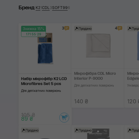
Бренд
CDL
K2
1
CDL
3
SOFT99
6
SOFT99
3
4
Знижка 15%
Продано
Прод
171:55:29
Застосувати
Мікрофібра CDL Micro
Мікро
Interior P-9000
Edgel
Набір мікрофібр K2 LCD
Microfibres Set 5 pcs
Для делікатних поверхонь
Універс
Для делікатних поверхонь
140 ₴
120 
105 ₴
89 ₴
Продано
Продано
Прод