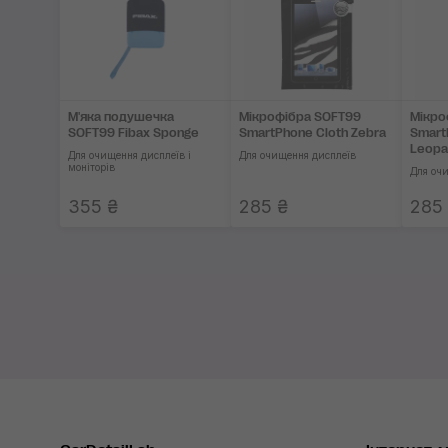
М'яка подушечка
Мікрофібра SOFT99
Мікро
SOFT99 Fibax Sponge
SmartPhone Cloth Zebra
Smart
Leopa
Для очищення дисплеїв і
Для очищення дисплеїв
моніторів
Для оч
355 ₴
285 ₴
285