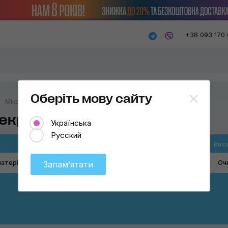
+38 093 170 
Оберіть мову сайту
Мікрофібри
екранів
Українська
Русский
Товар
Вико
атеріал
Мікрофібри
Оч
Запамʼятати
Мікрофібри
Застосувати