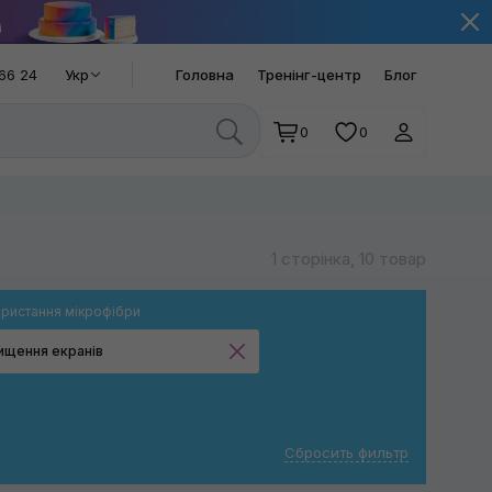
66 24
Укр
Головна
Тренінг-центр
Блог
0
0
1 сторінка, 10 товар
ристання мікрофібри
ищення екранів
Сушка кузова
Розполірування
Сбросить фильтр
Очищення стекол