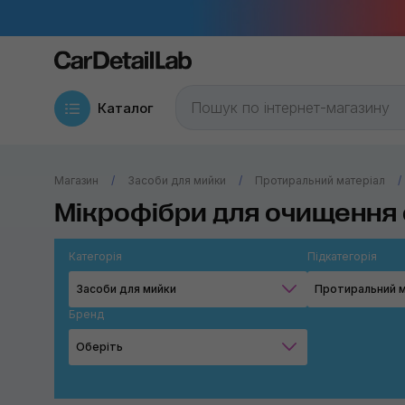
Каталог
Магазин
Засоби для мийки
Протиральний матеріал
Мікрофібри для очищення 
Категорія
Підкатегорія
Засоби для мийки
Протиральний м
Бренд
Оберіть
K2