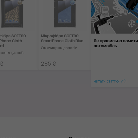
фібра SOFT99
Мікрофібра SOFT99
Як правильно помити
Phone Cloth
SmartPhone Cloth Blue
автомобіль
rd
Для очищення дисплеїв
ищення дисплеїв
 ₴
285 ₴
Читати статтю