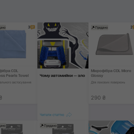
3
2
ано
Продано
фібра CDL
Мікрофібра CDL Micro
Чому автомийки — зло
ess Pearls Towel
Glossy
ального застосування
Для лакових поверхонь
₴
290 ₴
Читати статтю
ано
Продано