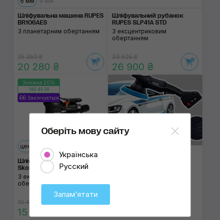
6 мм
9 мм
Шліфувальна машина RUPES
Шліфувальний рубанок
BR106AES
RUPES SLP41A STD
З планетарним обертанням
З ексцентриковим
обертанням
25 350 ₴
33 625 ₴
20 280 ₴
26 900 ₴
Знижка 20%
182:45:59
Закінчується
Оберіть мову сайту
централізована
автономна
Українська
Як зрозуміти, що час на
Шліфувальна машина RUPES
полірування
Русский
Skorpio III RH353
З ексцентриковим
обертанням
Запамʼятати
19 415 ₴
15 530 ₴
Читати статтю