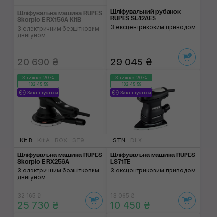
Шліфувальний рубанок
Шліфувальна машина RUPES
RUPES SL42AES
Skorpio E RX156A KitB
З ексцентриковим приводом
З електричним безщітковим
двигуном
20 690 ₴
29 045 ₴
Знижка 20%
Знижка 20%
182:45:59
182:45:59
Закінчується
Закінчується
Kit B
Kit A
BOX
ST9
STN
DLX
Шліфувальна машина RUPES
Шліфувальна машина RUPES
Skorpio E RX256A
LS71TE
З електричним безщітковим
З ексцентриковим приводом
двигуном
32 165 ₴
13 065 ₴
25 730 ₴
10 450 ₴