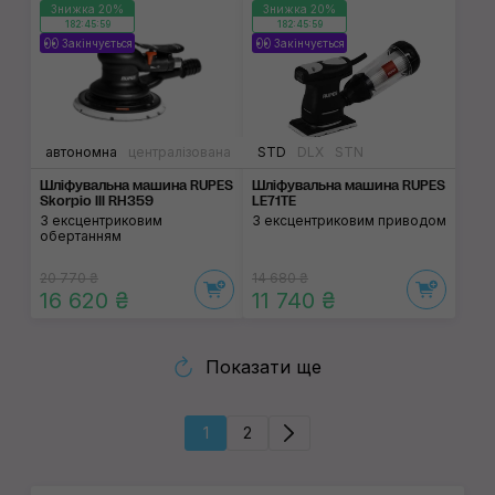
Знижка 20%
Знижка 20%
182:45:59
182:45:59
Закінчується
Закінчується
автономна
централізована
STD
DLX
STN
Шліфувальна машина RUPES
Шліфувальна машина RUPES
Skorpio III RH359
LE71TE
З ексцентриковим
З ексцентриковим приводом
обертанням
20 770 ₴
14 680 ₴
16 620 ₴
11 740 ₴
Показати ще
1
2