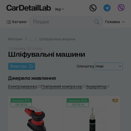
Укр
Каталог
Головна
Магазин
...
Шліфувальні машини
1 сторінка, 52 товар
Шліфувальні машини
Фильтры
Спочатку
Нові
Джерело живлення
Електромережа
29
Повітряний компресор
17
Акумулятор
3
1
Знижка 15%
Знижка 20%
182:45:59
182:45:59