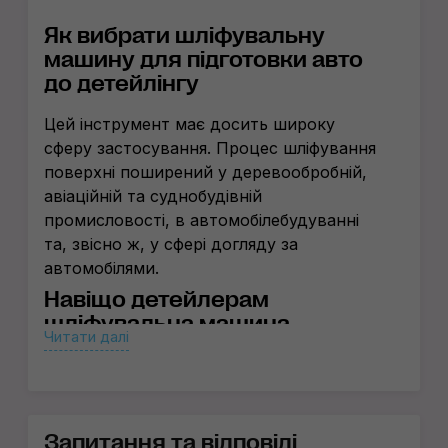
Як вибрати шліфувальну
машину для підготовки авто
до детейлінгу
Цей інструмент має досить широку
сферу застосування. Процес шліфування
поверхні поширений у деревообробній,
авіаційній та суднобудівній
промисловості, в автомобілебудуванні
та, звісно ж, у сфері догляду за
автомобілями.
Навіщо детейлерам
шліфувальна машина
Читати далі
В автодетейлінгу шліфувальні машини
застосовуються для усунення глибоких
дефектів з ЛФП, коли полірувальна
безсила. Наприклад, якщо органіка
Запитання та відповіді