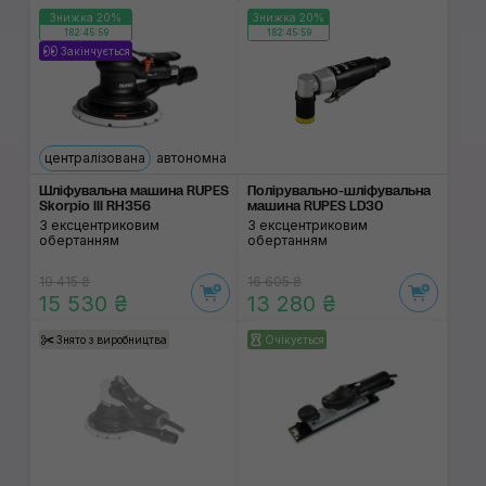
Знижка 20%
Знижка 20%
182:45:59
182:45:59
Закінчується
централізована
автономна
Шліфувальна машина RUPES
Полірувально-шліфу­вальна
Skorpio III RH356
машина RUPES LD30
З ексцентриковим
З ексцентриковим
обертанням
обертанням
19 415 ₴
16 605 ₴
15 530 ₴
13 280 ₴
Знято з виробництва
Очікується