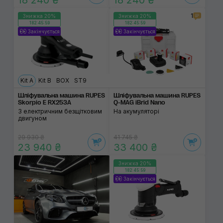
18 240 ₴
18 240 ₴
1
Знижка 20%
Знижка 20%
182:45:59
182:45:59
Закінчується
Закінчується
Kit A
Kit B
BOX
ST9
Шліфувальна машина RUPES
Шліфувальна машина RUPES
Skorpio E RX253A
Q-MAG iBrid Nano
З електричним безщітковим
На акумуляторі
двигуном
29 930 ₴
41 745 ₴
23 940 ₴
33 400 ₴
Знижка 20%
182:45:59
Закінчується