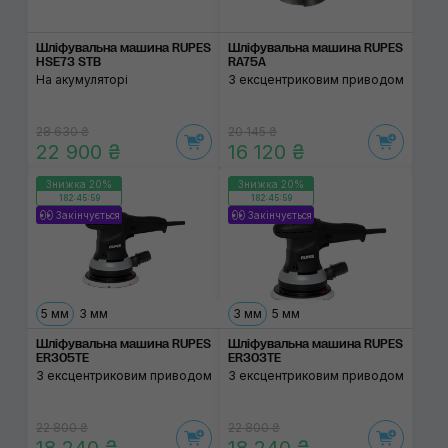
Шліфувальна машина RUPES
Шліфувальна машина RUPES
HSE73 STB
RA75A
На акумуляторі
З ексцентриковим приводом
28 630 ₴
20 145 ₴
22 900 ₴
16 120 ₴
Знижка 20%
Знижка 20%
182:45:59
182:45:59
Закінчується
Закінчується
5 мм
3 мм
3 мм
5 мм
Шліфувальна машина RUPES
Шліфувальна машина RUPES
ER305TE
ER303TE
З ексцентриковим приводом
З ексцентриковим приводом
22 800 ₴
22 800 ₴