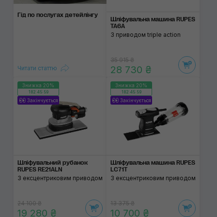
Гід по послугах детейлінгу
Шліфувальна машина RUPES
TA6A
З приводом triple action
35 915 ₴
28 730 ₴
Читати статтю
Знижка 20%
Знижка 20%
182:45:59
182:45:59
Закінчується
Закінчується
Шліфувальний рубанок
Шліфувальна машина RUPES
RUPES RE21ALN
LC71T
З ексцентриковим приводом
З ексцентриковим приводом
24 100 ₴
13 375 ₴
19 280 ₴
10 700 ₴