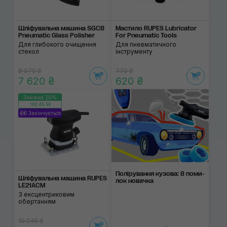
Шліфувальна машина SGCB
Мастило RUPES Lubricator
Pneumatic Glass Polisher
For Pneumatic Tools
Для глибокого очищення
Для пневматичного
стекол
інструменту
8 970 ₴
770 ₴
7 620 ₴
620 ₴
Знижка 20%
182:45:59
Закінчується
Поліруван­ня кузо­ва: 8 поми­
Шліфувальна машина RUPES
лок нова­чка
LE21AСM
З ексцентриковим
обертанням
10 045 ₴