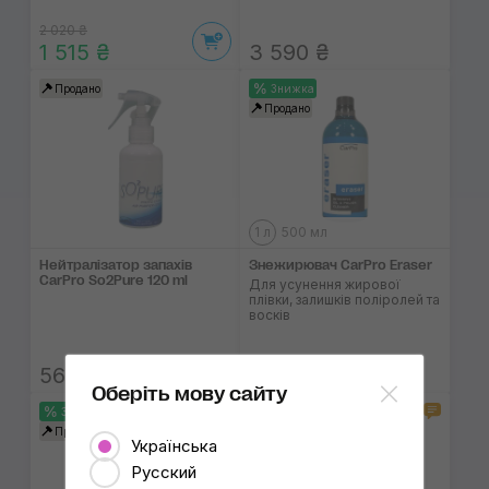
2 020 ₴
1 515 ₴
3 590 ₴
Продано
Знижка
Продано
1 л
500 мл
Нейтралізатор запахів
Знежирювач CarPro Eraser
CarPro So2Pure 120 ml
Для усунення жирової
плівки, залишків поліролей та
восків
660...1 080 ₴
560 ₴
Оберіть мову сайту
2
1
Знижка
Знижка
Продано
Продано
Українська
Русский