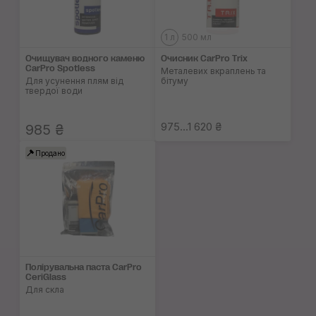
1 л
500 мл
Очищувач водного каменю
Очисник CarPro Trix
CarPro Spotless
Металевих вкраплень та
Для усунення плям від
бітуму
твердої води
975...1 620 ₴
985 ₴
Продано
Полірувальна паста CarPro
CeriGlass
Для скла