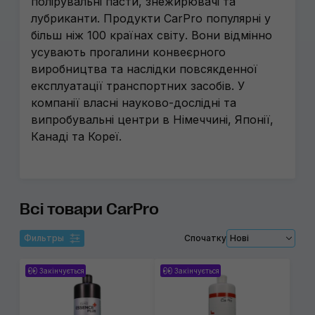
полірувальні пасти, знежирювачі та
лубриканти. Продукти CarPro популярні у
більш ніж 100 країнах світу. Вони відмінно
усувають прогалини конвеєрного
виробництва та наслідки повсякденної
експлуатації транспортних засобів. У
компанії власні науково-дослідні та
випробувальні центри в Німеччині, Японії,
Канаді та Кореї.
Всі товари CarPro
Фильтры
Спочатку
Нові
Закінчується
Закінчується