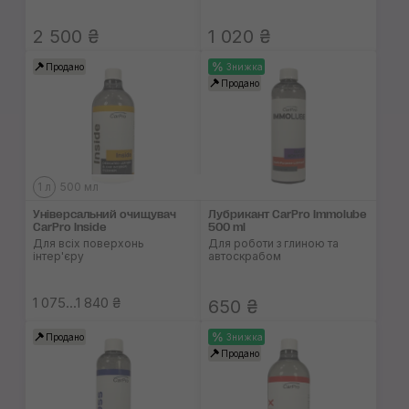
2 500 ₴
1 020 ₴
Продано
Знижка
Продано
1 л
500 мл
Універсальний очищувач
Лубрикант CarPro Immolube
CarPro Inside
500 ml
Для всіх поверхонь
Для роботи з глиною та
інтер'єру
автоскрабом
1 075...1 840 ₴
650 ₴
Продано
Знижка
Продано