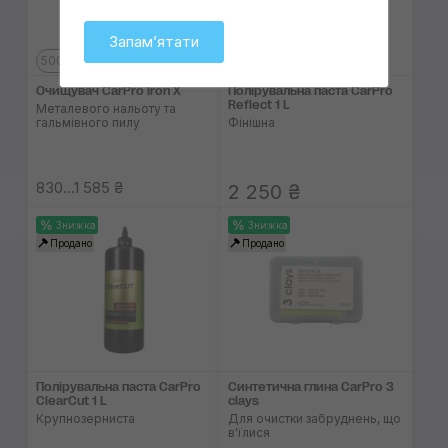
Запамʼятати
500 мл
1 л
Очищувач CarPro Iron X
Полірувальна паста CarPro
Reflect 1 L
Металевого нальоту та
гальмівного пилу
Фінішна
830...1 585 ₴
2 250 ₴
Знижка
Знижка
Продано
Продано
Полірувальна паста CarPro
Синтетична глина CarPro 3
ClearCut 1 L
clays
Крупнозерниста
Для очистки забруднень, що
в'їлися