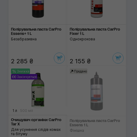
Полірувальна паста CarPro
Полірувальна паста CarPro
Essens+ 1 L
Fixer 1 L
Безабразивна
Однокрокова
2 285 ₴
2 155 ₴
Знижка
Продано
Закінчується
1 л
500 мл
Очищувач органіки CarPro
Полірувальна паста CarPro
Tar X
Essens 1 L
Для усунення слідів комах
Фінішна
та бітуму