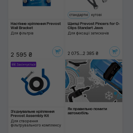
стандартні
кутові
Настінне кріплення Prevost
Щипці Prevost Pincers for O-
Wall Bracket
Clips Standart Jaws
Для фільтрів
Для фіксації затискачів
2 075...2 385 ₴
2 595 ₴
Закінчується
Як правильно помити
З'єднувальне кріплення
автомобіль
Prevost Assembly Kit
Для створення
фільтрувального комплексу