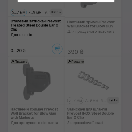
5...7 мм
7...9 мм
9...11 мм
11...13 мм
13...15 мм
Ще 3
Сталевий затискач Prevost
Настінний тримач Prevost
Treated Steel Double Ear O
Wall Bracket for Blow Gun
Clip
Для продувного пістолета
Для шлангів
0...20 ₴
390 ₴
Продано
Продано
5...7 мм
7...9 мм
9...11 мм
Ще 1
Настінний тримач Prevost
Затискачі для шлангів
Wall Bracket for Blow Gun
Prevost INOX Steel Double
with Magnets
Ear O Clip
Для продувного пістолета
З нержавіючої сталі