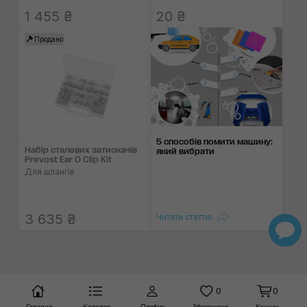
1 455 ₴
20 ₴
Продано
5 способів помити машину:
Набір сталевих затискачів
який вибрати
Prevost Ear O Clip Kit
Для шлангів
3 635 ₴
Читати статтю
0
0