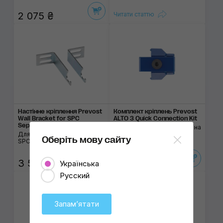
2 075 ₴
Читати статтю
Настінне кріплення Prevost
Комплект кріплень Prevost
Wall Bracket for SPC
ALTO 3 Quick Connection Kit
Separator
Для встановлення ALTO 3 на
Для циклонних сепараторів
трубу
Оберіть мову сайту
SPC
3 530 ₴
625 ₴
Українська
Русский
Продано
Запамʼятати