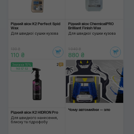
Рідкий віск K2 Perfect Spid
Рідкий віск ChemicalPRO
Wax
Brilliant Finish Wax
Для швидкої сушки кузова
Для швидкої сушки кузова
130 ₴
1 040 ₴
110 ₴
880 ₴
2
Знижка 15%
163:57:52
Чому автомийки — зло
Рідкий віск K2 HIDRON Pro
Для швидкого нанесення,
блиску та гідрофобу