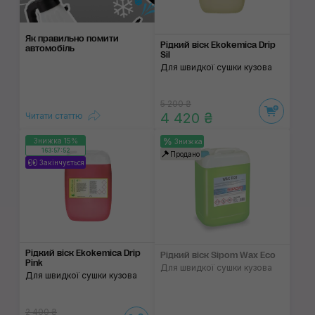
Як правильно помити
Рідкий віск Ekokemica Drip
автомобіль
Sil
Для швидкої сушки кузова
5 200 ₴
4 420 ₴
Читати статтю
Знижка 15%
Знижка
163:57:52
Продано
Закінчується
Рідкий віск Ekokemica Drip
Рідкий віск Sipom Wax Eco
Pink
Для швидкої сушки кузова
Для швидкої сушки кузова
2 400 ₴