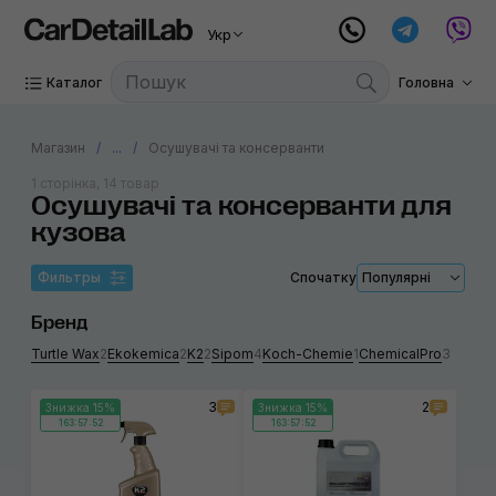
Укр
Каталог
Головна
Магазин
...
Осушувачі та консерванти
1 сторінка, 14 товар
Осушувачі та консерванти для
кузова
Фильтры
Спочатку
Популярні
Бренд
Turtle Wax
2
Ekokemica
2
K2
2
Sipom
4
Koch-Chemie
1
ChemicalPro
3
3
2
Знижка 15%
Знижка 15%
163:57:52
163:57:52