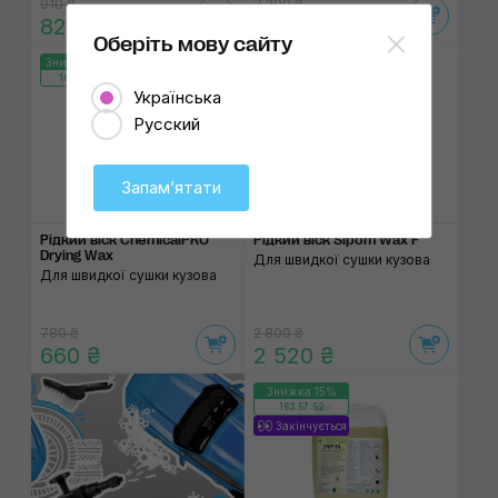
910 ₴
3 200 ₴
820 ₴
2 880 ₴
Оберіть мову сайту
Знижка 15%
Знижка
163:57:52
Українська
Русский
Запамʼятати
Рідкий віск ChemicalPRO
Рідкий віск Sipom Wax F
Drying Wax
Для швидкої сушки кузова
Для швидкої сушки кузова
780 ₴
2 800 ₴
660 ₴
2 520 ₴
Знижка 15%
163:57:52
Закінчується