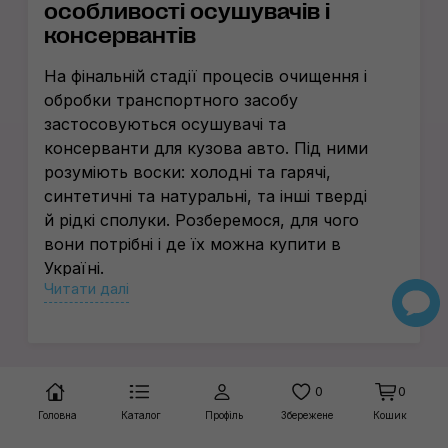
особливості осушувачів і
консервантів
На фінальній стадії процесів очищення і
обробки транспортного засобу
застосовуються осушувачі та
консерванти для кузова авто. Під ними
розуміють воски: холодні та гарячі,
синтетичні та натуральні, та інші тверді
й рідкі сполуки. Розберемося, для чого
вони потрібні і де їх можна купити в
Україні.
Читати далі
Після миття автомобіля навіть дуже
хорошими засобами на лакофарбовому
покритті можуть залишитися незначні
сліди. Позбутися їх дають змогу
0
0
консерванти і осушувачі, які видаляють
Головна
Каталог
Профіль
Збережене
Кошик
всі розводи та інші недоліки і
гарантують отримання бездоганно