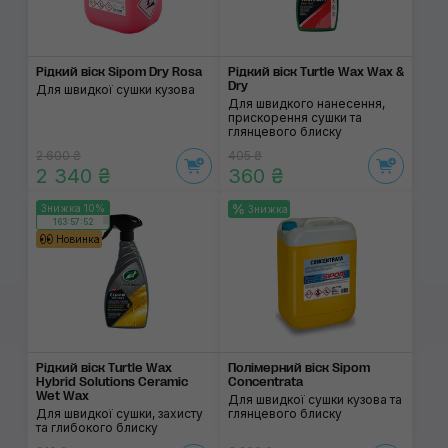
Рідкий віск Sipom Dry Rosa
Рідкий віск Turtle Wax Wax &
Dry
Для швидкої сушки кузова
Для швидкого нанесення,
прискорення сушки та
глянцевого блиску
2 600 ₴
405 ₴
2 340 ₴
360 ₴
Знижка 10%
Знижка
163:57:52
Новинка
Рідкий віск Turtle Wax
Полімерний віск Sipom
Hybrid Solutions Ceramic
Concentrata
Wet Wax
Для швидкої сушки кузова та
Для швидкої сушки, захисту
глянцевого блиску
та глибокого блиску