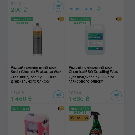
345 ₴
290 ₴
Читати статтю
3
1
Знижка 12%
Знижка 15%
163:57:52
163:57:52
Рідкий преміальний віск
Рідкий полімерний віск
Koch-Chemie ProtectorWax
ChemicalPRO Detailing Wax
Для швидкого сушіння та
Для швидкого сушіння та
дзеркального блиску
глянсового блиску
1 660 ₴
1 950 ₴
1 460 ₴
1 660 ₴
1
Знижка 10%
Знижка
163:57:52
Новинка