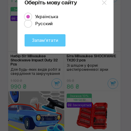
1 280 ₴
3 240 ₴
Оберіть мову сайту
Знижка 10%
Знижка 10%
168:54:22
168:54:22
Українська
Закінчується
Русский
Запамʼятати
Набір біт Milwaukee
Біта Milwaukee SHOCKWAVE
Shockwave Impact Duty 32
TX20 2 pcs
Pcs
Зі шліцом у формі
Для будь-яких видів робіт зі
шестипроменевої зірки
свердління та закручування
1 100 ₴
95 ₴
990 ₴
86 ₴
Знижка 10%
168:54:22
Закінчується