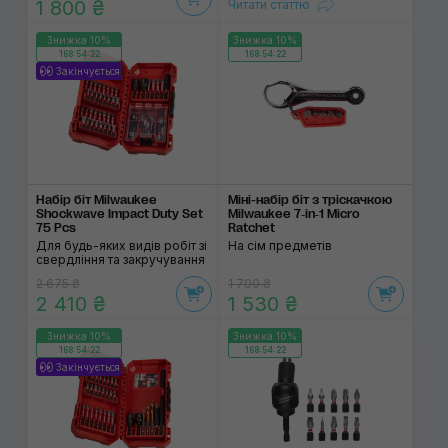
1 800 ₴
Читати статтю
Знижка 10%
Знижка 10%
168:54:22
168:54:22
Закінчується
Набір біт Milwaukee
Міні-набір біт з тріскачкою
Shockwave Impact Duty Set
Milwaukee 7‑in‑1 Micro
75 Pcs
Ratchet
Для будь-яких видів робіт зі
На сім предметів
свердління та закручування
2 675 ₴
1 700 ₴
2 410 ₴
1 530 ₴
Знижка 10%
Знижка 10%
168:54:22
168:54:22
Закінчується