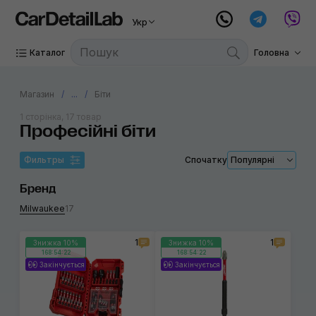
Укр
Каталог
Головна
Магазин
...
Біти
1 сторінка, 17 товар
Професійні біти
Фильтры
Спочатку
Популярні
Бренд
Milwaukee
17
1
1
Знижка 10%
Знижка 10%
168:54:22
168:54:22
Закінчується
Закінчується