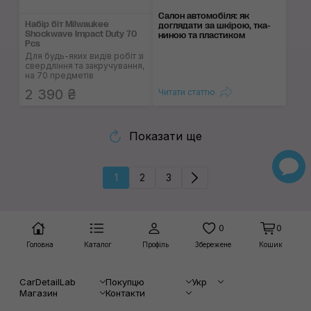
Салон автомобіля: як
Набір біт Milwaukee
догляда­ти за шкі­рою, тка­
Shockwave Impact Duty 70
ни­ною та пла­сти­ком
Pcs
Для будь-яких видів робіт зі
свердління та закручування,
на 70 предметів
2 390 ₴
Читати статтю
Показати ще
1
2
3
0
0
Головна
Каталог
Профіль
Збережене
Кошик
CarDetailLab
Покупцю
Укр
Магазин
Контакти