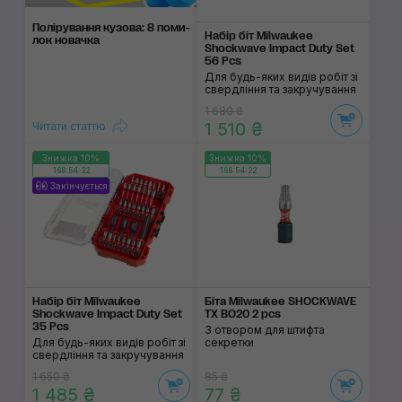
Поліруван­ня кузо­ва: 8 поми­
Набір біт Milwaukee
лок нова­чка
Shockwave Impact Duty Set
56 Pcs
Для будь-яких видів робіт зі
свердління та закручування
1 680 ₴
1 510 ₴
Читати статтю
Знижка 10%
Знижка 10%
168:54:22
168:54:22
Закінчується
Набір біт Milwaukee
Біта Milwaukee SHOCKWAVE
Shockwave Impact Duty Set
TX BO20 2 pcs
35 Pcs
З отвором для штифта
Для будь-яких видів робіт зі
секретки
свердління та закручування
1 650 ₴
85 ₴
1 485 ₴
77 ₴