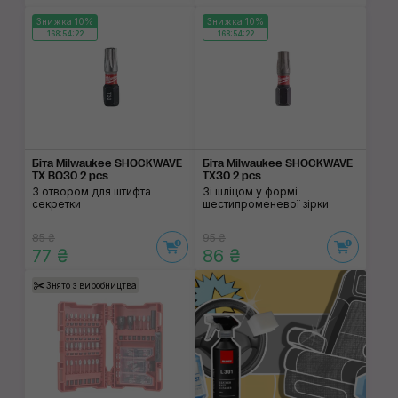
Знижка 10%
Знижка 10%
168:54:22
168:54:22
Біта Milwaukee SHOCKWAVE
Біта Milwaukee SHOCKWAVE
TX BO30 2 pcs
TX30 2 pcs
З отвором для штифта
Зі шліцом у формі
секретки
шестипроменевої зірки
85 ₴
95 ₴
77 ₴
86 ₴
Знято з виробництва