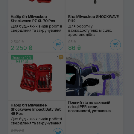
Набір біт Milwaukee
Біта Milwaukee SHOCKWAVE
Shockwave PZ XL 70 Pcs
PH2
Для будь-яких видів робіт зі
Для роботи у
свердління та закручування
важкодоступних місцях,
хрестоподібна
2 500 ₴
95 ₴
2 250 ₴
86 ₴
1
Знижка 10%
168:54:22
Повний гід по захисній
Набір біт Milwaukee
плівці PPF: види,
Shockwave Impact Duty Set
властивості, установка
48 Pcs
Для будь-яких видів робіт зі
свердління та закручування
2 000 ₴