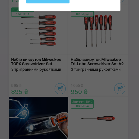
1 580 ₴
980 ₴
Знижка 10%
Знижка 10%
104:58:53
104:58:53
Набір викруток Milwaukee
Набір викруток Milwaukee
TORX Screwdriver Set
Tri-Lobe Screwdriver Set V2
З тригранними рукоятками
З тригранними рукоятками
995 ₴
1 055 ₴
895 ₴
950 ₴
Знижка 10%
104:58:53