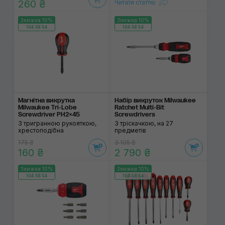
260 ₴
Читати статтю
Знижка 10%
Знижка 10%
104:58:53
104:58:53
Магнітна викрутка
Набір викруток Milwaukee
Milwaukee Tri-Lobe
Ratchet Multi-Bit
Screwdriver PH2×45
Screwdrivers
З тригранною рукояткою,
З тріскачкою, на 27
хрестоподібна
предметів
175 ₴
3 105 ₴
160 ₴
2 790 ₴
Знижка 10%
Знижка 10%
104:58:53
104:58:53