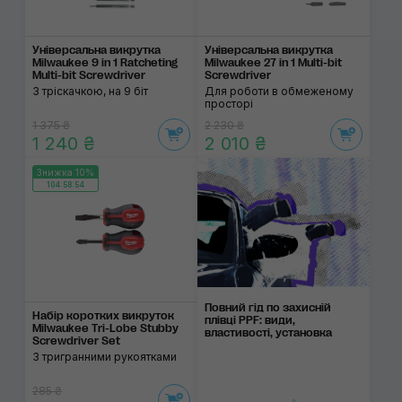
Універсальна викрутка
Універсальна викрутка
Milwaukee 9 in 1 Ratcheting
Milwaukee 27 in 1 Multi-bit
Multi-bit Screwdriver
Screwdriver
З тріскачкою, на 9 біт
Для роботи в обмеженому
просторі
1 375 ₴
2 230 ₴
1 240 ₴
2 010 ₴
Знижка 10%
104:58:53
Повний гід по захисній
Набір коротких викруток
плівці PPF: види,
Milwaukee Tri-Lobe Stubby
властивості, установка
Screwdriver Set
З тригранними рукоятками
285 ₴