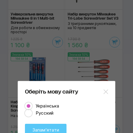
Універсальна викрутка
Набір викруток Milwaukee
Milwaukee 8 in 1 Multi-bit
Tri-Lobe Screwdriver Set V3
Screwdriver
З тригранними рукоятками,
Для роботи в обмеженому
на 10 предметів
просторі
1 225 ₴
1 730 ₴
1 100 ₴
1 560 ₴
Знижка 10%
Знижка 10%
104:58:53
104:58:53
Оберіть мову сайту
Набір ударних викруток
Набір викруток Milwaukee
Українська
King Tony Heavy Duty
Tri-Lobe Screwdriver Set
Screwdriver Set 6pcs
З тригранними рукоятками
Русский
На шість предметів
1 755 ₴
1 090 ₴
Запамʼятати