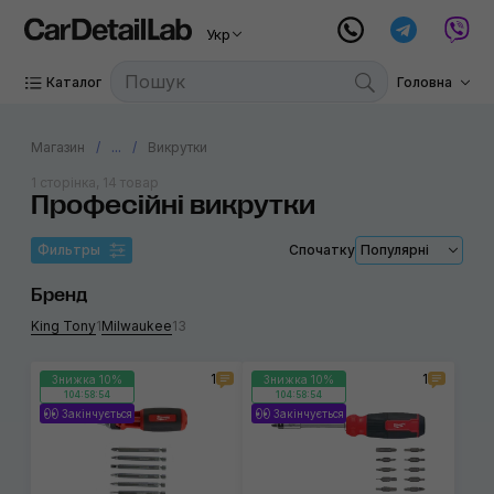
Укр
Каталог
Головна
Магазин
...
Викрутки
1 сторінка, 14 товар
Професійні викрутки
Фильтры
Спочатку
Популярні
Бренд
King Tony
1
Milwaukee
13
1
1
Знижка 10%
Знижка 10%
104:58:53
104:58:53
Закінчується
Закінчується