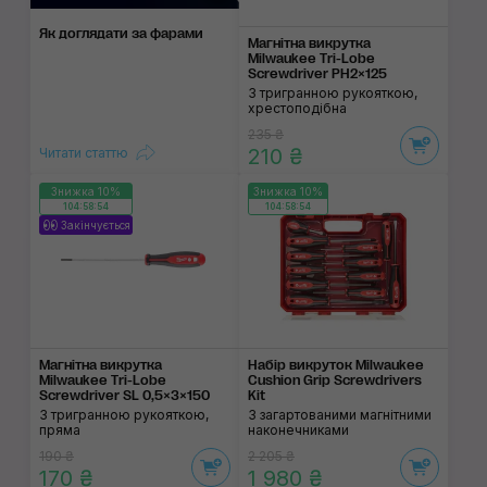
Як доглядати за фара­ми
Магнітна викрутка
Milwaukee Tri-Lobe
Screwdriver PH2×125
З тригранною рукояткою,
хрестоподібна
235 ₴
210 ₴
Читати статтю
Знижка 10%
Знижка 10%
104:58:53
104:58:53
Закінчується
Магнітна викрутка
Набір викруток Milwaukee
Milwaukee Tri-Lobe
Cushion Grip Screwdrivers
Screwdriver SL 0,5×3×150
Kit
З тригранною рукояткою,
З загартованими магнітними
пряма
наконечниками
190 ₴
2 205 ₴
170 ₴
1 980 ₴