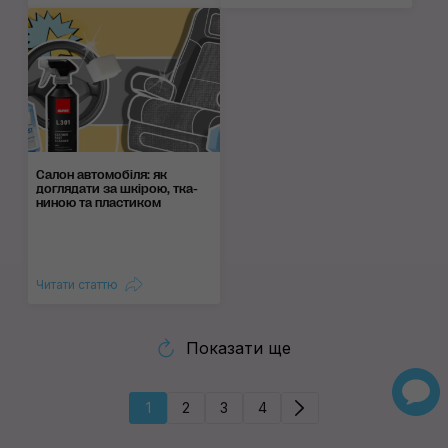
Салон автомобіля: як
догляда­ти за шкі­рою, тка­
ни­ною та пла­сти­ком
Читати статтю
Показати ще
1
2
3
4