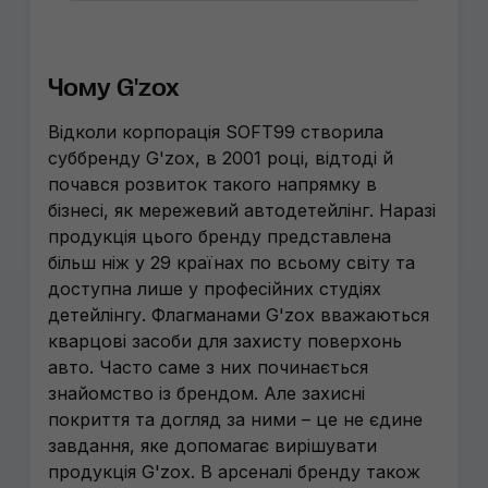
Чому G'zox
Відколи корпорація SOFT99 створила
суббренду G'zox, в 2001 році, відтоді й
почався розвиток такого напрямку в
бізнесі, як мережевий автодетейлінг. Наразі
продукція цього бренду представлена ​​
більш ніж у 29 країнах по всьому світу та
доступна лише у професійних студіях
детейлінгу. Флагманами G'zox вважаються
кварцові засоби для захисту поверхонь
авто. Часто саме з них починається
знайомство із брендом. Але захисні
покриття та догляд за ними – це не єдине
завдання, яке допомагає вирішувати
продукція G'zox. В арсеналі бренду також