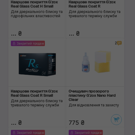
Кварцове покриття G'zox
Кварцове покриття G'zox
Real Glass Coat H Small
Real Glass Coat R
Для дзеркального блиску та
Для дзеркального блиску та
гідрофільних властивостей
тривалого терміну служби
... ₴
... ₴
2
Закритий продаж
Кварцове покриття G'zox
Очищувач прозорого
Real Glass Coat R Small
пластику G'zox Nano Hard
Clear
Для дзеркального блиску та
тривалого терміну служби
Для відновлення та захисту
... ₴
775 ₴
Закритий продаж
Закритий продаж