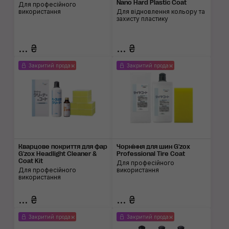
Nano Hard Plastic Coat
Для професійного
використання
Для відновлення кольору та
захисту пластику
... ₴
... ₴
Закритий продаж
Закритий продаж
Кварцове покриття для фар
Чорніння для шин G'zox
G'zox Headlight Cleaner &
Professional Tire Coat
Coat Kit
Для професійного
Для професійного
використання
використання
... ₴
... ₴
Закритий продаж
Закритий продаж