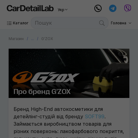
Укр
Каталог
Головна
Магазин
...
G'ZOX
Про бренд G'ZOX
Бренд High-End автокосметики для
детейлінг-студій від бренду
SOFT99
.
Займається виробництвом товарів для
різних поверхонь: лакофарбового покриття,