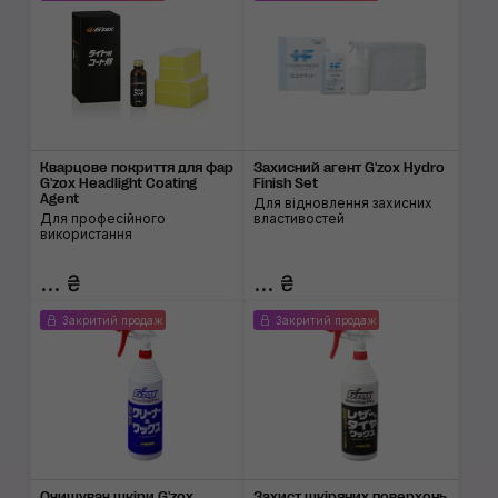
Кварцове покриття для фар
Захисний агент G'zox Hydro
G'zox Headlight Coating
Finish Set
Agent
Для відновлення захисних
Для професійного
властивостей
використання
... ₴
... ₴
Закритий продаж
Закритий продаж
Очищувач шкіри G'zox
Захист шкіряних поверхонь