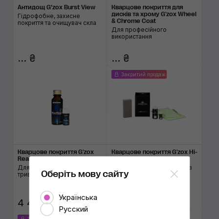
Антидощ G’zox Burst View
Кварцове покриття для
дисків та хрому G'zox Wheel
Гідрофобне, захисне
& Chrome Coat
покриття та очищувач скла
Для професійного
використання
... ₴
... ₴
Закритий продаж
Кварцове покриття G'zox
Кварцове покриття G'zox Hi-
Real Glass Coat R 30 ml
MOHS Coat Top Coat Kit
Для дзеркального блиску та
Фінішний шар для покриттів
Оберіть мову сайту
тривалого терміну служби
G'zox Hi-Mohs
Українська
4 485 ₴
... ₴
Русский