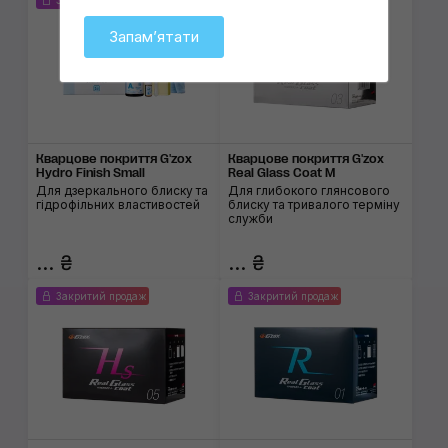
Закритий продаж
Закритий продаж
Запамʼятати
Кварцове покриття G'zox
Кварцове покриття G'zox
Hydro Finish Small
Real Glass Coat M
Для дзеркального блиску та
Для глибокого глянсового
гідрофільних властивостей
блиску та тривалого терміну
служби
... ₴
... ₴
Закритий продаж
Закритий продаж