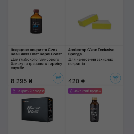
Кварцове покриття G'zox
Аплікатор G'zox Exclusive
Real Glass Coat Repel Boost
Sponge
Для глибокого глянсового
Для нанесення захисних
блиску та тривалого терміну
покриттів
служби
8 295 ₴
420 ₴
Закритий продаж
Закритий продаж