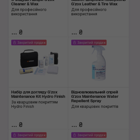
Cleaner & Wax
G'zox Leather & Tire Wax
Для професійного
Для професійного
використання
використання
... ₴
... ₴
Закритий продаж
Закритий продаж
Набір для догляду G'zox
Відновлювальний спрей
Maintenance Kit Hydro Finish
G'zox Maintenance Water
Repellent Spray
За кварцовим покриттям
Hydro Finish
Для кварцових покриттів
... ₴
... ₴
Закритий продаж
Закритий продаж