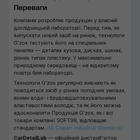
Переваги
Компанія розробляє продукцію у власній
дослідницькій лабораторії. Перед тим, як
випускати новий засіб на ринок, технологи
G'zox тестують його на спеціальних
панелях — деталях кузова, дисках, шинах,
різних типах пластику. У максимально
природному середовищі – на відкритому
повітрі біля лабораторії.
Технологи G'zox регулярно вивчають як
поводиться засіб у різних погодних умовах,
якими водо- і брудовідштовхувальними
властивостями володіє, та як його можна
вдосконалити Продукція G'zox, як і всі
товари компанії SOFT99, відповідає
стандартам
JIS (Japan Industrial Standards)
CarDetailLab
— офіційний дистриб'ютор