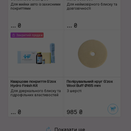
Для мийки авто із захисними
Для неймовірного блиску та
покриттями
довговічності
... ₴
... ₴
Закритий продаж
Кварцове покриття G'zox
Полірувальний круг G'zox
Hydro Finish Kit
Wool Buff Ø165 mm
Для дзеркального блиску та
З шерсті
гідрофільних властивостей
... ₴
985 ₴
Показати ще