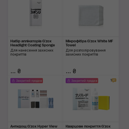
Набір аплікаторів G'zox
Мікрофібра G'zox White MF
Headlight Coating Sponge
Towel
Для нанесення захисних
Для розполіровування
покриттів
захисних покриттів
... ₴
... ₴
1
Закритий продаж
Закритий продаж
Антидощ G'zox Hyper View
Кварцове покриття G'zox