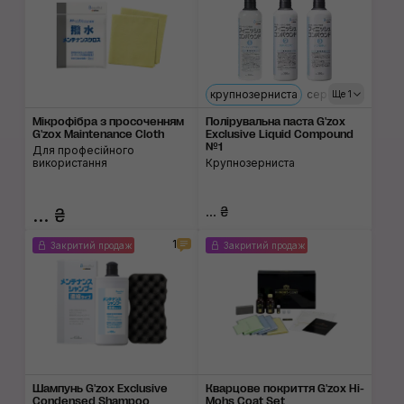
крупнозерниста
середньоабрази
Ще 1
Мікрофібра з просоченням
Полірувальна паста G'zox
G'zox Maintenance Cloth
Exclusive Liquid Compound
№1
Для професійного
використання
Крупнозерниста
... ₴
... ₴
1
Закритий продаж
Закритий продаж
Шампунь G'zox Exclusive
Кварцове покриття G'zox Hi-
Condensed Shampoo
Mohs Coat Set