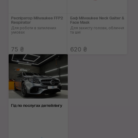
Респіратор Milwaukee FFP2
Баф Milwaukee Neck Gaiter &
Respirator
Face Mask
Для роботи в запилених
Для захисту голови, обличчя
умовах
та шиї
75 ₴
620 ₴
Гід по послугах детейлінгу