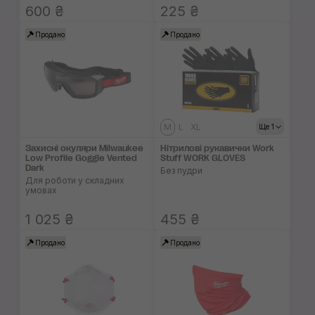
600 ₴
225 ₴
Продано
Продано
M
L
XL
Ще 1
Захисні окуляри Milwaukee
Нітрилові рукавички Work
Low Profile Goggle Vented
Stuff WORK GLOVES
Dark
Без пудри
Для роботи у складних
умовах
1 025 ₴
455 ₴
Продано
Продано