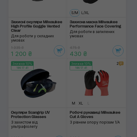
S/M
L/XL
Захисні окуляри Milwaukee
Захисна маска Milwaukee
High Profile Goggle Vented
Performance Face Covering
Clear
Для роботи в запилених
Для роботи у складних
умовах
умовах
1 335 ₴
475 ₴
1 200 ₴
430 ₴
2
Знижка 10%
Знижка 10%
186:17:41
186:17:41
M
XL
L
Окуляри Scangrip UV
Робочі рукавиці Milwaukee
Protection Glasses
Cut A Gloves
З захистом від
З рівнем опору порізам 1/A
ультрафіолету