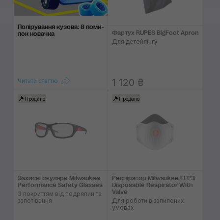
Поліруван­ня кузо­ва: 8 поми­
Фартух RUPES BigFoot Apron
лок нова­чка
Для детейлінгу
1 120 ₴
Читати статтю
Продано
Продано
Захисні окуляри Milwaukee
Респіратор Milwaukee FFP3
Performance Safety Glasses
Disposable Respirator With
Valve
З покриттям від подряпин та
запотівання
Для роботи в запилених
умовах