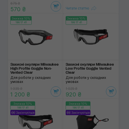
675 ₴
570 ₴
Читати статтю
Знижка 10%
Знижка 10%
186:17:41
186:17:41
Захисні окуляри Milwaukee
Захисні окуляри Milwaukee
High Profile Goggle Non-
Low Profile Goggle Vented
Vented Clear
Clear
Для роботи у складних
Для роботи у складних
умовах
умовах
1 335 ₴
1 025 ₴
1 200 ₴
920 ₴
Знижка 10%
Знижка 10%
186:17:41
186:17:41
Закінчується
Закінчується