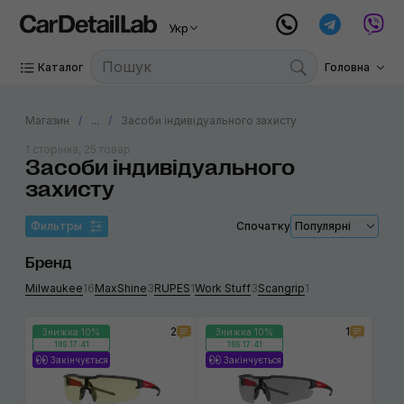
Укр
Каталог
Головна
Магазин
...
Засоби індивідуального захисту
1 сторінка, 25 товар
Засоби індивідуального
захисту
Фильтры
Спочатку
Популярні
Бренд
Milwaukee
16
MaxShine
3
RUPES
1
Work Stuff
3
Scangrip
1
2
1
Знижка 10%
Знижка 10%
186:17:41
186:17:41
Закінчується
Закінчується