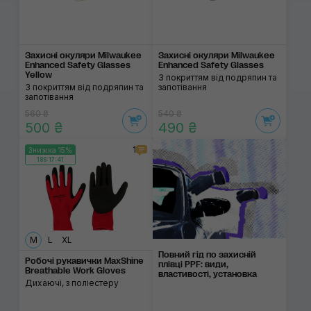
Захисні окуляри Milwaukee
Захисні окуляри Milwaukee
Enhanced Safety Glasses
Enhanced Safety Glasses
Yellow
З покриттям від подряпин та
З покриттям від подряпин та
запотівання
запотівання
560 ₴
540 ₴
500 ₴
490 ₴
1
Знижка 15%
186:17:41
M
L
XL
Повний гід по захисній
Робочі рукавички MaxShine
плівці PPF: види,
Breathable Work Gloves
властивості, установка
Дихаючі, з поліестеру