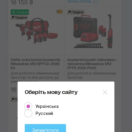
16 150 ₴
Читати статтю
1
Знижка
Продано
Продано
Набір електроінстру­ментів
Акумуляторний гайковерт-
Milwaukee М12 ВPP3А-202В
тріскачка Milwaukee M12
Kit
FPTR-202X PASS
Для роботи в обмеженому
Для роботи в обмеженому
просторі та без доступу до
просторі
електромережі
16 790 ₴
21 525 ₴
Оберіть мову сайту
Продано
Знижка
Продано
Українська
Русский
Запамʼятати