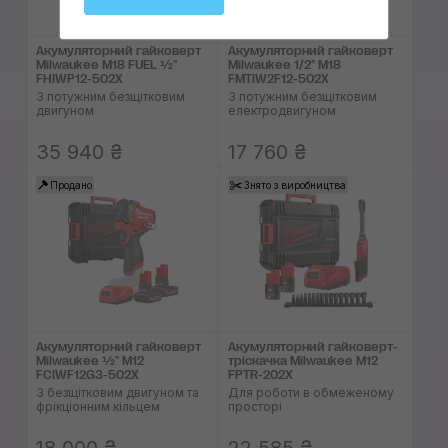
Акумуляторний гайковерт
Акумуляторний гайковерт
Milwaukee M18 FUEL ½"
Milwaukee 1/2" M18
FHIWP12-502X
FMTIW2F12-502X
З потужним безщітковим
З потужним безщітковим
двигуном
електродвигуном
35 940 ₴
17 760 ₴
Продано
Знято з виробництва
Акумуляторний гайковерт
Акумуляторний гайковерт-
Milwaukee ½" M12
тріскачка Milwaukee M12
FCIWF12G3-502X
FPTR-202X
З безщітковим двигуном та
Для роботи в обмеженому
фрікціонним кільцем
просторі