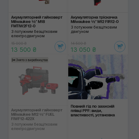
Акумуляторний гайковерт
Акумуляторна тріскачка
Milwaukee ½" M18
Milwaukee ½" M12 FIR12-0
FMTIW2F12-0
З потужним безщітковим
З потужним безщітковим
двигуном
електродвигуном
15 000 ₴
14 500 ₴
13 500 ₴
13 050 ₴
Знято з виробництва
Повний гід по захисній
Акумуляторний гайковерт
плівці PPF: види,
Milwaukee M12 ½" FUEL
властивості, установка
FIWF12-422X
З потужним безщітковим
електродвигуном