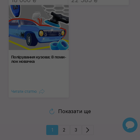
18 000 ₴
22 585 ₴
Поліруван­ня кузо­ва: 8 поми­
лок нова­чка
Читати статтю
Показати ще
1
2
3