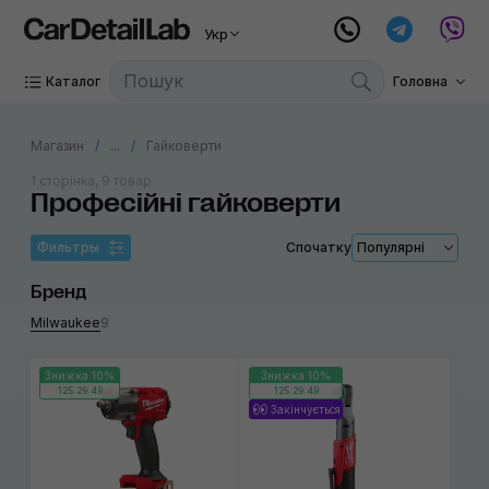
Укр
Каталог
Головна
Магазин
...
Гайковерти
1 сторінка, 9 товар
Професійні гайковерти
Фильтры
Спочатку
Популярні
Бренд
Milwaukee
9
Знижка 10%
Знижка 10%
125:29:49
125:29:49
Закінчується