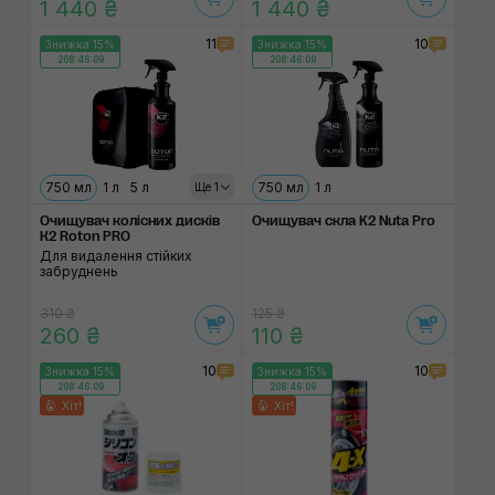
1 440 ₴
1 440 ₴
11
10
Знижка 15%
Знижка 15%
208:46:08
208:46:08
750 мл
1 л
5 л
750 мл
1 л
Ще 1
Очищувач колісних дисків
Очищувач скла K2 Nuta Pro
К2 Roton PRO
Для видалення стійких
забруднень
310 ₴
125 ₴
260 ₴
110 ₴
10
10
Знижка 15%
Знижка 15%
208:46:08
208:46:08
Хіт!
Хіт!