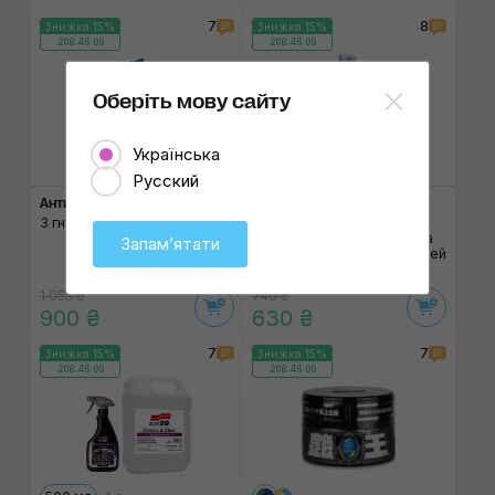
7
8
Знижка 15%
Знижка 15%
208:46:08
208:46:08
Оберіть мову сайту
Українська
Русский
Антидощ GLACO DX
Очищувач хрому SOFT99
Chrome Cleaner
З гнучким аплікатором
Для відновлення блиску та
Запамʼятати
захисту хромованих деталей
1 055 ₴
740 ₴
900 ₴
630 ₴
7
7
Знижка 15%
Знижка 15%
208:46:08
208:46:08