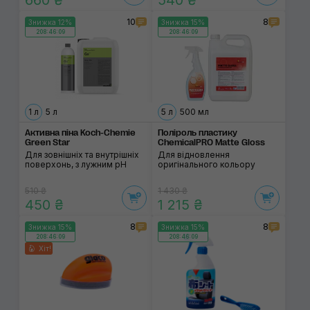
660 ₴
540 ₴
10
8
Знижка 12%
Знижка 15%
208:46:08
208:46:08
1 л
5 л
5 л
500 мл
Активна піна Koch-Chemie
Поліроль пластику
Green Star
ChemicalPRO Matte Gloss
Для зовнішніх та внутрішніх
Для відновлення
поверхонь, з лужним pH
оригінального кольору
510 ₴
1 430 ₴
450 ₴
1 215 ₴
8
8
Знижка 15%
Знижка 15%
208:46:08
208:46:08
Хіт!