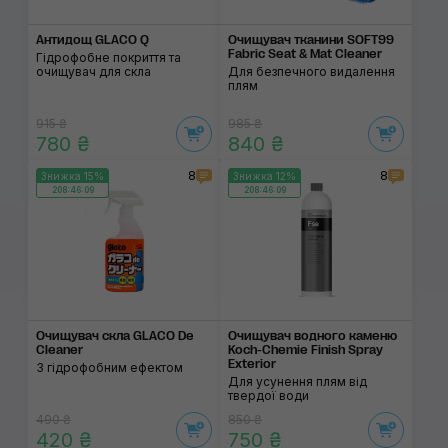
Антидощ GLACO Q
Очищувач тканини SOFT99
Fabric Seat & Mat Cleaner
Гідрофобне покриття та
очищувач для скла
Для безпечного видалення
плям
915 ₴
985 ₴
780 ₴
840 ₴
8
8
Знижка 15%
Знижка 12%
208:46:08
208:46:08
Очищувач скла GLACO De
Очищувач водного каменю
Cleaner
Koch-Chemie Finish Spray
Exterior
З гідрофобним ефектом
Для усунення плям від
твердої води
490 ₴
850 ₴
420 ₴
750 ₴