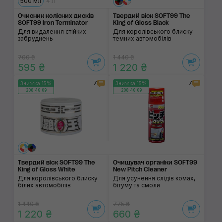
500 мл
4 л
Очисник колісних дисків
Твердий віск SOFT99 The
SOFT99 Iron Terminator
King of Gloss Black
Для видалення стійких
Для королівського блиску
забруднень
темних автомобілів
700 ₴
1 440 ₴
595 ₴
1 220 ₴
7
7
Знижка 15%
Знижка 15%
208:46:08
208:46:08
Твердий віск SOFT99 The
Очищувач органіки SOFT99
King of Gloss White
New Pitch Cleaner
Для королівського блиску
Для усунення слідів комах,
білих автомобілів
бітуму та смоли
1 440 ₴
775 ₴
1 220 ₴
660 ₴