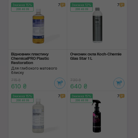
7
7
Знижка 15%
Знижка 12%
208:46:08
208:46:08
Відновник пластику
Очисник скла Koch-Chemie
ChemicalPRO Plastic
Glas Star 1 L
Restoration
Для глибокого матового
блиску
715 ₴
730 ₴
610 ₴
640 ₴
7
7
Знижка 15%
Знижка 15%
208:46:08
208:46:08