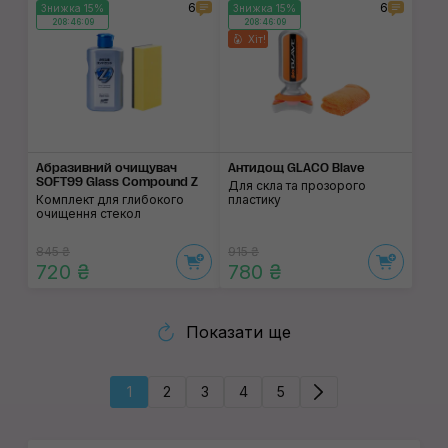
6
6
Знижка 15%
Знижка 15%
208:46:08
208:46:08
Хіт!
Абразивний очищувач
Антидощ GLACO Blave
SOFT99 Glass Compound Z
Для скла та прозорого
Комплект для глибокого
пластику
очищення стекол
845 ₴
915 ₴
720 ₴
780 ₴
Показати ще
1
2
3
4
5