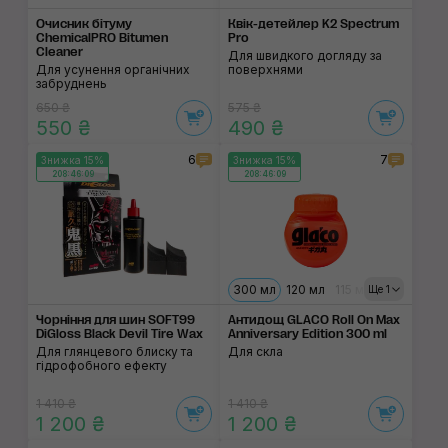
Очисник бітуму
Квік-детейлер K2 Spectrum
ChemicalPRO Bitumen
Pro
Cleaner
Для швидкого догляду за
Для усунення органічних
поверхнями
забруднень
650 ₴
575 ₴
550 ₴
490 ₴
6
7
Знижка 15%
Знижка 15%
208:46:08
208:46:08
300 мл
120 мл
115 мл
Ще 1
Чорніння для шин SOFT99
Антидощ GLACO Roll On Max
DiGloss Black Devil Tire Wax
Anniversary Edition 300 ml
Для глянцевого блиску та
Для скла
гідрофобного ефекту
1 410 ₴
1 410 ₴
1 200 ₴
1 200 ₴