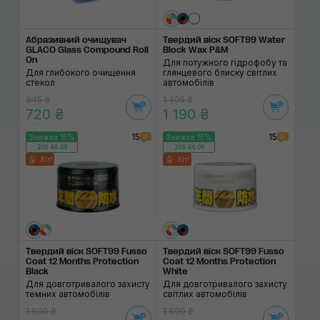
Абразивний очищувач
Твердий віск SOFT99 Water
GLACO Glass Compound Roll
Block Wax P&M
On
Для потужного гідрофобу та
Для глибокого очищення
глянцевого блиску світлих
стекол
автомобілів
845 ₴
1 405 ₴
720 ₴
1 190 ₴
15
15
Знижка 15%
Знижка 15%
208:46:08
208:46:08
Хіт!
Хіт!
Твердий віск SOFT99 Fusso
Твердий віск SOFT99 Fusso
Coat 12 Months Protection
Coat 12 Months Protection
Black
White
Для довготривалого захисту
Для довготривалого захисту
темних автомобілів
світлих автомобілів
1 690 ₴
1 690 ₴