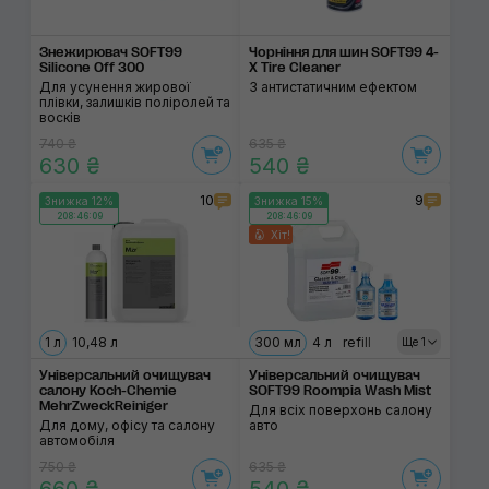
Знежирювач SOFT99
Чорніння для шин SOFT99 4-
Silicone Off 300
X Tire Cleaner
Для усунення жирової
З антистатичним ефектом
плівки, залишків поліролей та
восків
740 ₴
635 ₴
630 ₴
540 ₴
10
9
Знижка 12%
Знижка 15%
208:46:08
208:46:08
Хіт!
1 л
10,48 л
300 мл
4 л
refill
Ще 1
Універсальний очищувач
Універсальний очищувач
салону Koch-Chemie
SOFT99 Roompia Wash Mist
MehrZweckReiniger
Для всіх поверхонь салону
Для дому, офісу та салону
авто
автомобіля
750 ₴
635 ₴