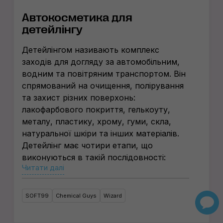
Автокосметика для
детейлінгу
Детейлінгом називають комплекс
заходів для догляду за автомобільним,
водним та повітряним транспортом. Він
спрямований на очищення, полірування
та захист різних поверхонь:
лакофарбового покриття, гелькоуту,
металу, пластику, хрому, гуми, скла,
натуральної шкіри та інших матеріалів.
Детейлінг має чотири етапи, що
виконуються в такій послідовності:
Читати далі
мийка, глибоке чищення, відновлення,
захист.
З яких товарів почати догляд
SOFT99
Chemical Guys
Wizard
за транспортом