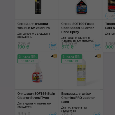
300 г
Спрей для очистки
Спрей SOFT99 Fusso
Тверд
тканини K2 Velor Pro
Coat Speed & Barrier
Dark 
Hand Spray
Для безпечного видалення
Для тем
забруднень
Для надання блиску та
гідрофобних властивостей
225 ₴
1 020 ₴
1 05
190 ₴
870 ₴
900
4
4
Знижка 15%
Знижка 15%
169:17:22
169:17:22
Очищувач SOFT99 Stain
Бальзам для шкіри
Cleaner Strong Type
ChemicalPRO Leather
Balm
Для видалення незмивних
забруднень
Для пом'якшення та
зволоження
635 ₴
780 ₴