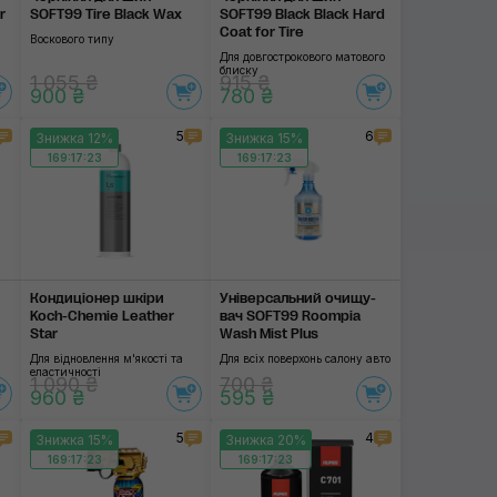
r
SOFT99 Tire Black Wax
SOFT99 Black Black Hard
Coat for Tire
Воскового типу
а
Для довгострокового матового
блиску
1 055 ₴
915 ₴
900 ₴
780 ₴
5
6
Знижка 12%
Знижка 15%
169:17:22
169:17:22
Кондиціонер шкіри
Універсальний очищу­
Koch-Chemie Leather
вач SOFT99 Roompia
Star
Wash Mist Plus
Для відновлення м'якості та
Для всіх поверхонь салону авто
еластичності
1 090 ₴
700 ₴
960 ₴
595 ₴
5
4
Знижка 15%
Знижка 20%
169:17:22
169:17:22