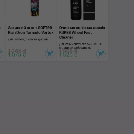
n
Захисний агент SOFT99
Очисник колісних дисків
Rain Drop Tornado Vortex
RUPES Wheel Fast
Cleaner
Для кузова, скла та дисків
Для безкислотного очищення
складних забруднень
1 265 ₴
1 905 ₴
1 075 ₴
1 520 ₴