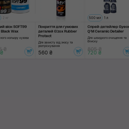
2 кг
500 мл
1 л
ий віск SOFT99
Покриття для гумових
Спрей-детейлер Gyeo
& Black Wax
деталей G'zox Rubber
Q²M Ceramic Detailer
Protect
ного кольору кузова
Для швидкого очищення та
блиску
Для захисту від зносу та
розтріскування
5 ₴
805 ₴
 ₴
560 ₴
720 ₴