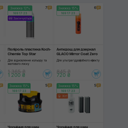
7
6
Знижка 12%
Знижка 15%
169:17:22
169:17:22
Закінчується
Поліроль пластика Koch-
Антидощ для дзеркал
Chemie Top Star
GLACO Mirror Coat Zero
а
Для відновлення кольору та
Для ультрагідрофобного ефекту
матового лоску
1 365 ₴
845 ₴
1 200 ₴
720 ₴
5
5
Знижка 15%
Знижка 15%
169:17:22
169:17:22
Хіт!
Чорніння для шин
Чорніння для шин