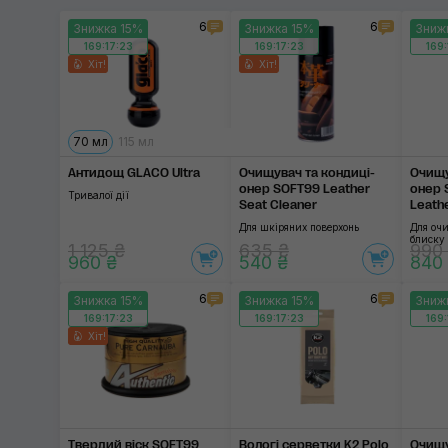
6
6
Знижка 15%
Знижка 15%
Зниж
169:17:22
169:17:22
169:
Хіт!
Хіт!
70 мл
115 мл
Антидощ GLACO Ultra
Очищувач та кондиці­
Очищу
онер SOFT99 Leather
онер 
Тривалої дії
Seat Cleaner
Leath
Для шкіряних поверхонь
Для оч
блиску
1 125 ₴
635 ₴
990
960 ₴
540 ₴
840
6
6
Знижка 15%
Знижка 15%
Зниж
169:17:22
169:17:22
169:
Хіт!
Твердий віск SOFT99
Вологі серветки K2 Polo
Очищу