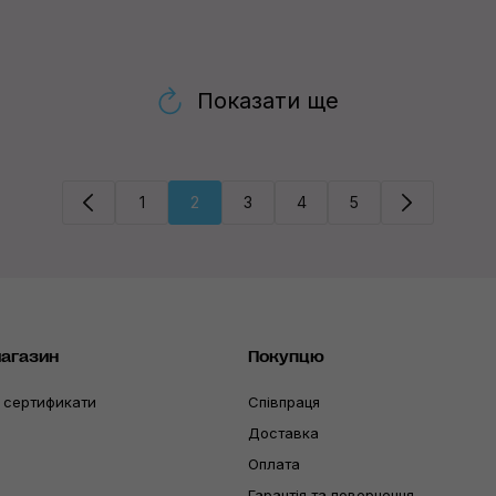
Показати ще
1
2
3
4
5
магазин
Покупцю
 сертификати
Співпраця
Доставка
Оплата
Гарантія та повернення