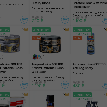
Luxury Gloss
Scratch Clear Wax Mirro
астикових елементів
Finish Silver
CarPro
Для швидкого нанесення та
глибокого блиску
Для маскування подряпин т
блиску світлих автомобілів
₴
845 ₴
RUPES
1 405 ₴
720 ₴
1 190 ₴
Onifly
5
5
5
ка 15%
Знижка 15%
Знижка 15%
17:22
169:17:22
169:17:22
SOFT99
Хіт!
Хіт!
SGCB
3D
ий віск SOFT99
Твердий віск SOFT99
Антизапотівач SOFT99
i Extreme Gloss
Kiwami Extreme Gloss
Anti Fog Spray
lver
Wax Black
Для скла
стремального блиску
Для екстремального блиску
 автомобілів
темних автомобілів
5 ₴
1 405 ₴
565 ₴
0 ₴
1 190 ₴
480 ₴
5
5
4
ка 15%
Знижка 10%
17:22
169:17:22