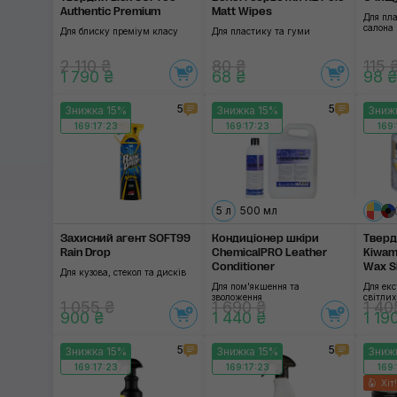
Authentic Premium
Matt Wipes
Для пл
салона
Для блиску преміум класу
Для пластику та гуми
2 110 ₴
80 ₴
115 
1 790 ₴
68 ₴
98 ₴
5
5
Знижка 15%
Знижка 15%
Зниж
169:17:22
169:17:22
169:
5 л
500 мл
Захисний агент SOFT99
Кондиціонер шкіри
Тверд
Rain Drop
ChemicalPRO Leather
Kiwam
Conditioner
Wax Si
Для кузова, стекол та дисків
Для пом'якшення та
Для ек
зволоження
світлих
1 055 ₴
1 690 ₴
1 40
900 ₴
1 440 ₴
1 19
5
5
Знижка 15%
Знижка 15%
Зниж
169:17:22
169:17:22
169:
Хіт!