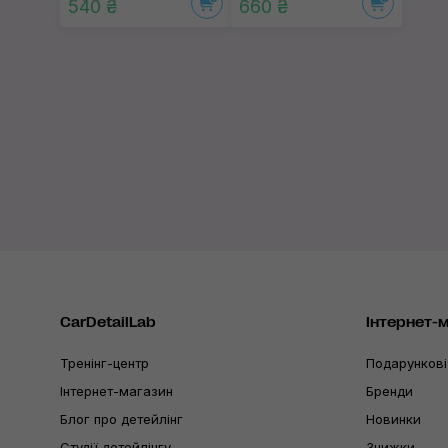
540 ₴
660 ₴
CarDetailLab
Інтернет-
Тренінг-центр
Подарункові
Інтернет-магазин
Бренди
Блог про детейлінг
Новинки
Студії детейлінгу
Знижки