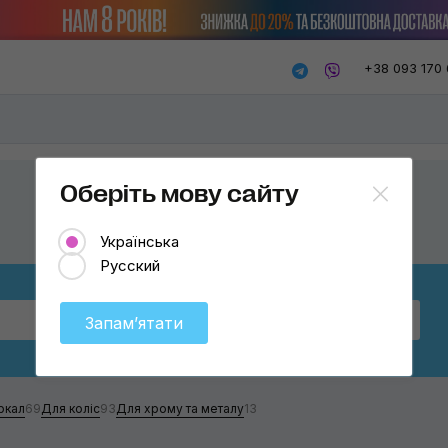
+38 093 170 
Оберіть мову сайту
Українська
Русский
Бренд
Оберіть
Запамʼятати
Chemical Guys
Wizard
ркал
69
Для коліс
93
Для хрому та металу
13
Prospec