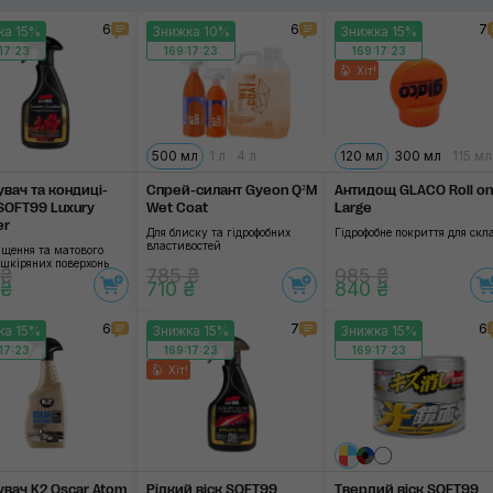
6
6
7
ка 15%
Знижка 10%
Знижка 15%
Turtle Wax
17:22
169:17:22
169:17:22
Хіт!
QJUTSU
Ekokemica
500 мл
1 л
4 л
120 мл
300 мл
115 мл
Застосувати
K2
вач та кондиці­
Спрей-силант Gyeon Q²M
Антидощ GLACO Roll on
SOFT99 Luxury
Wet Coat
Large
Sipom
er
Для блиску та гідрофобних
Гідрофобне покриття для скл
властивостей
ищення та матового
Koch-Chemie
 шкіряних поверхонь
 ₴
785 ₴
985 ₴
 ₴
710 ₴
840 ₴
Zvizzer
6
7
6
ка 15%
Знижка 15%
Знижка 15%
17:22
169:17:22
Gyeon
169:17:22
Хіт!
G'zox
Glaco
ChemicalPro
вач K2 Oscar Atom
Рідкий віск SOFT99
Твердий віск SOFT99