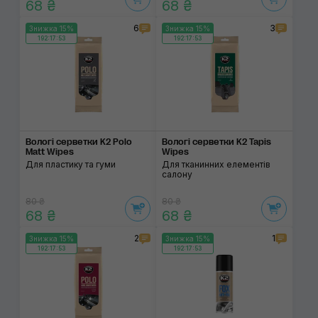
68 ₴
68 ₴
6
3
Знижка 15%
Знижка 15%
192:17:53
192:17:53
Вологі серветки K2 Polo
Вологі серветки K2 Tapis
Matt Wipes
Wipes
Для пластику та гуми
Для тканинних елементів
салону
80 ₴
80 ₴
68 ₴
68 ₴
2
1
Знижка 15%
Знижка 15%
192:17:53
192:17:53