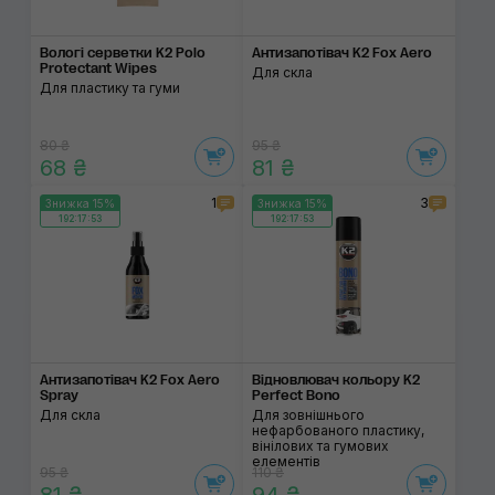
Вологі серветки K2 Polo
Антизапотівач K2 Fox Aero
Protectant Wipes
Для скла
Для пластику та гуми
80 ₴
95 ₴
68 ₴
81 ₴
1
3
Знижка 15%
Знижка 15%
192:17:53
192:17:53
Антизапотівач K2 Fox Aero
Відновлювач кольору K2
Spray
Perfect Bono
Для скла
Для зовнішнього
нефарбованого пластику,
вінілових та гумових
елементів
95 ₴
110 ₴