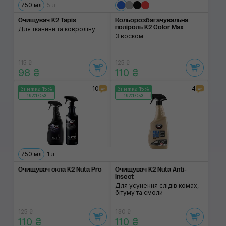
750 мл
5 л
Очищувач K2 Tapis
Кольорозбагачувальна
поліроль K2 Color Max
Для тканини та ковроліну
З воском
115 ₴
125 ₴
98 ₴
110 ₴
10
4
Знижка 15%
Знижка 15%
192:17:53
192:17:53
750 мл
1 л
Очищувач скла K2 Nuta Pro
Очищувач K2 Nuta Anti-
Insect
Для усунення слідів комах,
бітуму та смоли
125 ₴
130 ₴
110 ₴
110 ₴