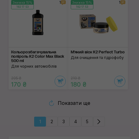
1
1
Знижка 15%
Знижка 15%
192:17:53
192:17:53
Кольорозбагачувальна
М’який віск K2 Perfect Turbo
поліроль K2 Color Max Black
Для очищення та гідрофобу
500 ml
Для чорних автомобілів
205 ₴
210 ₴
170 ₴
180 ₴
Показати ще
1
2
3
4
5