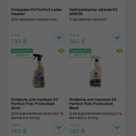
Очищувач K2 Perfect Letan
Нейтралізатор запа­хів K2
Cleaner
SKIRON
Для шкіряних поверхонь
З ароматом свіжості
150 ₴
160 ₴
130 ₴
140 ₴
1
1
Знижка 15%
Знижка 15%
192:17:53
192:17:53
Поліроль для торпедо K2
Поліроль для торпедо K2
Perfect Polo Protectant
Perfect Polo Protectant
Atom
Black
Для відновлення кольору та
Для відновлення кольору та
матового лоску
матового лоску
165 ₴
170 ₴
140 ₴
140 ₴