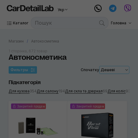
Укр
Каталог
Головна
Магазин
Автокосметика
1 сторінка, 672 товар
Автокосметика
Фильтры
Спочатку
Дешеві
Підкатегорія
Для кузова
354
Для салону
194
Для скла та дзеркал
69
Для коліс
93
Для
Закритий продаж
Закритий продаж