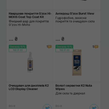
Кварцове покриття G'zox Hi-
Антидощ G’zox Burst View
MOHS Coat Top Coat Kit
Гідрофобне, захисне
Фінішний шар для покриттів
покриття та очищувач скла
G'zox Hi-Mohs
... ₴
... ₴
1
5
Знижка 15%
Знижка 15%
192:17:53
192:17:53
Очищувач для дисплеїв K2
Вологі серветки K2 Nuta
LCD Display Cleaner
Wipes
Для скла та дзеркал
80 ₴
80 ₴