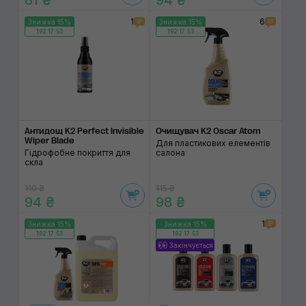
81 ₴
94 ₴
1
6
Знижка 15%
Знижка 15%
192:17:53
192:17:53
Антидощ K2 Perfect Invisible
Очищувач K2 Oscar Atom
Wiper Blade
Для пластикових елементів
Гідрофобне покриття для
салона
скла
110 ₴
115 ₴
94 ₴
98 ₴
1
Знижка 15%
Знижка 15%
192:17:53
192:17:53
Закінчується