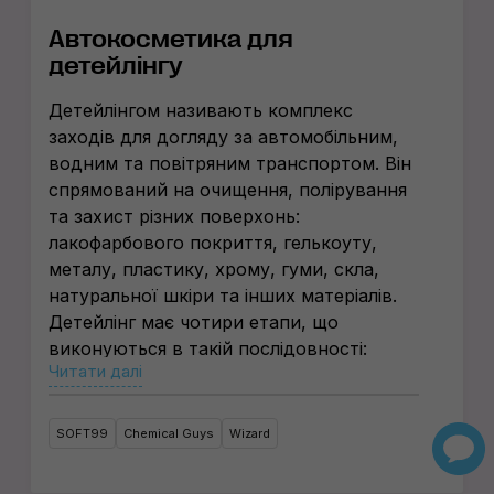
Автокосметика для
детейлінгу
Детейлінгом називають комплекс
заходів для догляду за автомобільним,
водним та повітряним транспортом. Він
спрямований на очищення, полірування
та захист різних поверхонь:
лакофарбового покриття, гелькоуту,
металу, пластику, хрому, гуми, скла,
натуральної шкіри та інших матеріалів.
Детейлінг має чотири етапи, що
виконуються в такій послідовності:
Читати далі
мийка, глибоке чищення, відновлення,
захист.
З яких товарів почати догляд
SOFT99
Chemical Guys
Wizard
за транспортом