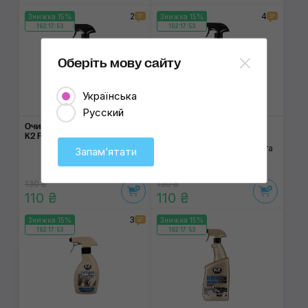
2
4
Знижка 15%
Знижка 15%
192:17:53
192:17:53
Оберіть мову сайту
Українська
Русский
Очищувач колісних дисків
Рідкий віск K2 Perfect
K2 Felix
Balsam
Для швидкого нанесення та
Запамʼятати
глянцевого блиску
130 ₴
130 ₴
110 ₴
110 ₴
3
Знижка 15%
Знижка 15%
192:17:53
192:17:53