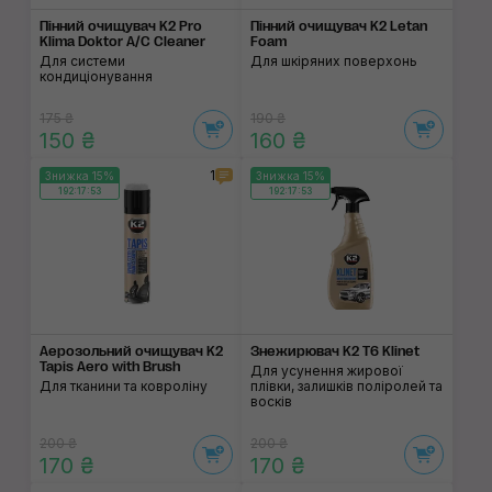
Пінний очищувач K2 Pro
Пінний очищувач K2 Letan
Klima Doktor A/C Cleaner
Foam
Для системи
Для шкіряних поверхонь
кондиціонування
175 ₴
190 ₴
150 ₴
160 ₴
1
Знижка 15%
Знижка 15%
192:17:53
192:17:53
Аерозольний очищувач K2
Знежирювач K2 T6 Klinet
Tapis Aero with Brush
Для усунення жирової
Для тканини та ковроліну
плівки, залишків поліролей та
восків
200 ₴
200 ₴
170 ₴
170 ₴