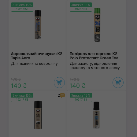
Знижка 15%
Знижка 15%
192:17:53
192:17:53
Аерозольний очищувач K2
Поліроль для торпедо K2
Tapis Aero
Polo Protectant Green Tea
Для тканини та ковроліну
Для захисту, відновлення
кольору та матового лоску
170 ₴
170 ₴
140 ₴
140 ₴
2
Знижка 15%
Знижка 15%
192:17:53
192:17:53