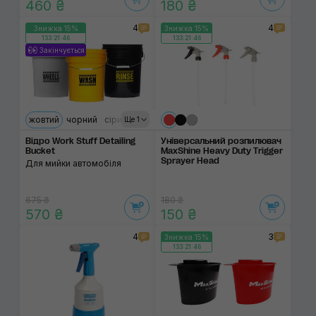
460 ₴
180 ₴
4
4
Знижка 15%
Знижка 15%
133:21:46
133:21:46
Закінчується
жовтий
чорний
сірий
Ще 1
Відро Work Stuff Detailing
Універсальний розпилювач
Bucket
MaxShine Heavy Duty Trigger
Sprayer Head
Для мийки автомобіля
675 ₴
180 ₴
570 ₴
150 ₴
4
3
Знижка 15%
133:21:46