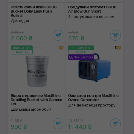
Пластиковий візок SGCB
Продувний пістолет SGCB
Bucket Dolly Easy Push
Air Blow Gun Short
Rolling
З прогумованим носиком
Для відра
2 420 ₴
675 ₴
2 060 ₴
570 ₴
1
1
Знижка 15%
Знижка 15%
133:21:46
133:21:46
Закінчується
Відро з кришкою MaxShine
Озонатор повітря MaxShine
Detailing Bucket with Gamma
Ozone Generator
Lid
Для дезінфекції простору
Для мийки автомобіля
1 165 ₴
13 455 ₴
990 ₴
11 440 ₴