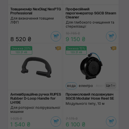
Товщиномір NexDiag NexPTG
Професійний
Professional
парогенератор SGCB Steam
Cleaner
Для визначення товщини
ЛФП
Для глибокого очищення та
стерилізації
10 765 ₴
8 520 ₴
9 150 ₴
1
1
Знижка 20%
Знижка 15%
133:21:46
133:21:46
вода
електро
повітря
Ще 1
Антивібраційна ручка RUPES
Промисловий подовжувач
Rubber D-Loop Handle for
SGCB Modular Hose Reel SE
LH19E
Модульного типу, 10 м
Для роторної полірувальної
машини
1 925 ₴
7 175 ₴
1 540 ₴
6 100 ₴