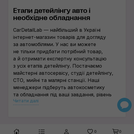
Етапи детейлінгу авто і
необхідне обладнання
CarDetailLab — найбільший в Україні
інтернет-магазин
товарів для догляду
за автомобілями. У нас ви можете
не тільки придбати потрібний товар,
а й отримати експертну консультацію
з усіх етапів детейлінгу. Постачаємо
майстерні автосервісу, студії детейлінгу,
СТО, мийні та малярні станції. Наші
менеджери підберуть автокосметику
та обладнання під ваші завдання, рівень
Читати далі
навичок і бюджет.
Нижче коротко розповімо в чому суть
роботи студій детейлінгу. Яке
обладнання дозволяє надавати послуги
0
0
з догляду за авто
преміум-класу
.