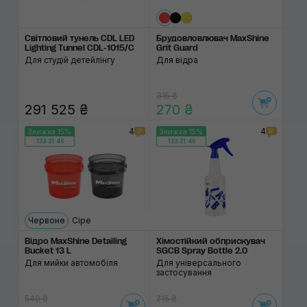
Світловий тунель CDL LED
Брудовловлювач MaxShine
Lighting Tunnel CDL-1015/C
Grit Guard
Для студій детейлінгу
Для відра
315 ₴
291 525 ₴
270 ₴
4
4
Знижка 15%
Знижка 15%
133:21:46
133:21:46
Червоне
Сіре
Відро MaxShine Detailing
Хімостійкий обприску­вач
Bucket 13 L
SGCB Spray Bottle 2.0
Для мийки автомобіля
Для універсального
застосування
540 ₴
215 ₴