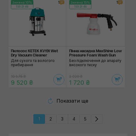
1
1
Знижка 10%
Знижка 15%
133:21:46
133:21:46
Пилосос KETEK KV19I Wet
Пінна насадка MaxShine Low
Dry Vacuum Cleaner
Pressure Foam Wash Gun
Для сухого та вологого
Без підключення до апарату
прибирання
високого тиску
10 575 ₴
2 020 ₴
9 520 ₴
1 720 ₴
Показати ще
1
2
3
4
5