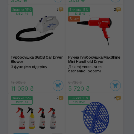
950 ₴
390 ₴
2
2
Знижка 15%
Знижка 15%
133:21:46
133:21:46
Хіт!
Турбосушка SGCB Car Dryer
Ручна турбосушка MaxShine
Blower
Mini Handheld Dryer
З функцією підігріву
Для ефективної та
безпечної роботи
13 005 ₴
6 730 ₴
11 050 ₴
5 720 ₴
2
2
Знижка 15%
Знижка 15%
133:21:46
133:21:46