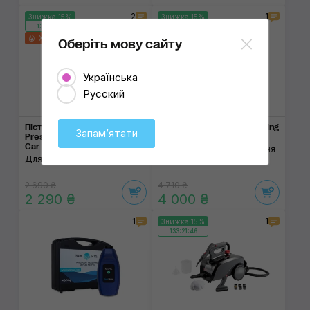
2
1
Знижка 15%
Знижка 15%
133:21:46
133:21:46
Хіт!
Оберіть мову сайту
Українська
Русский
Пістолет MaxShine High
Торнадор SGCB Car Cleaning
Запамʼятати
Pressure Short Wand Spray
Gun PRO
Car Wash Gun
Для ефективного очищення
Для мийки високого тиску
салону автомобіля
2 690 ₴
4 710 ₴
2 290 ₴
4 000 ₴
1
1
Знижка 15%
133:21:46