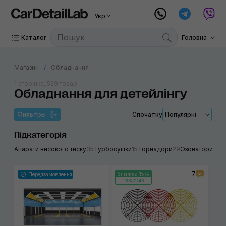
Укр
Каталог
Головна
Магазин
Обладнання
1 сторінка, 529 товар
Обладнання для детейлінгу
Фильтры
Спочатку
Популярні
Підкатегорія
Апарати високого тиску
35
Турбосушки
15
Торнадори
29
Озонатори пов
7
Знижка 15%
Передзамовлення
133:21:46