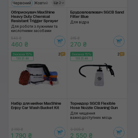
Червоний
Жовтий
Чорний
Сірий
Ще 2
Обприскувач MaxShine
Брудовловлювач SGCB Sand
Heavy Duty Chemical
Filter Blue
Resistant Trigger Sprayer
Для відра
Для роботи з лужними та
кислотними засобами
540 ₴
315 ₴
460 ₴
270 ₴
2
2
Знижка 15%
Знижка 15%
133:21:46
133:21:46
Набір для мийки MaxShine
Торнадор SGCB Flexible
Enjoy Car Wash Bucket Kit
Hose Nozzle Cleaning Gun
Для чищення
важкодоступних місць
2 110 ₴
3 005 ₴
1 790 ₴
2 550 ₴