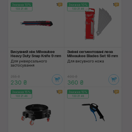
1
1
Знижка 10%
Знижка 10%
133:21:46
133:21:46
Висувний ніж Milwaukee
Змінні сегментовані леза
Heavy Duty Snap Knife 9 mm
Milwaukee Blades Set 18 mm
Для універсального
Для висувного ножа
застосування
255 ₴
400 ₴
230 ₴
360 ₴
1
1
Знижка 15%
Знижка 15%
133:21:46
133:21:46