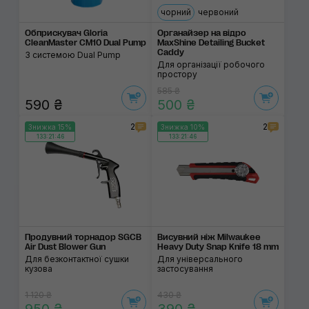
чорний
червоний
Обприскувач Gloria
Органайзер на відро
CleanMaster CM10 Dual Pump
MaxShine Detailing Bucket
Caddy
З системою Dual Pump
Для організації робочого
простору
585 ₴
590 ₴
500 ₴
2
2
Знижка 15%
Знижка 10%
133:21:46
133:21:46
Продувний торнадор SGCB
Висувний ніж Milwaukee
Air Dust Blower Gun
Heavy Duty Snap Knife 18 mm
Для безконтактної сушки
Для універсального
кузова
застосування
1 120 ₴
430 ₴