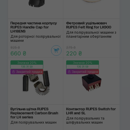
Передня частина кор­пусу
Фетровий ущільнювач
RUPES Handle Cap for
RUPES Felt Ring for LK900
LH18ENS
Для полірувальної машини з
Для роторної полірувальної
планетарним обертанням
машини
825 ₴
275 ₴
660 ₴
220 ₴
Знижка 20%
Знижка 20%
135:31:59
135:31:59
Закритий продаж
Закритий продаж
Вугільна щітка RUPES
Контактор RUPES Switch for
Replacement Carbon Brush
LHR and SL
for LH series
Для полірувальних та
Для полірувальних машин
шліфувальних машин