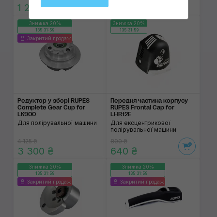
1 230 ₴
1 160 ₴
Знижка 20%
Знижка 20%
135:31:59
135:31:59
Закритий продаж
Редуктор у зборі RUPES
Передня частина кор­пусу
Complete Gear Cup for
RUPES Frontal Cap for
LK900
LHR12E
Для полірувальної машини
Для ексцентрикової
полірувальної машини
4 125 ₴
800 ₴
3 300 ₴
640 ₴
Знижка 20%
Знижка 20%
135:31:59
135:31:59
Закритий продаж
Закритий продаж