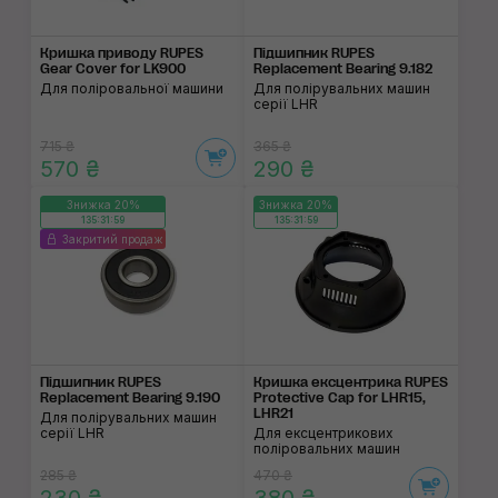
Кришка приводу RUPES
Підшипник RUPES
Gear Cover for LK900
Replacement Bearing 9.182
Для поліровальної машини
Для полірувальних машин
серії LHR
715 ₴
365 ₴
570 ₴
290 ₴
Знижка 20%
Знижка 20%
135:31:59
135:31:59
Закритий продаж
Підшипник RUPES
Кришка ексцентрика RUPES
Replacement Bearing 9.190
Protective Cap for LHR15,
LHR21
Для полірувальних машин
серії LHR
Для ексцентрикових
поліровальних машин
285 ₴
470 ₴