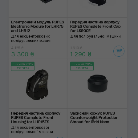
Електронний модуль RUPES
Передня частина кор­пусу
Electronic Module for LHR75
RUPES Complete Front Cap
and LHR12
for LK900E
Для ексцентрикових
Для полірувальної машини
полірувальних машин
4 125 ₴
1 610 ₴
3 300 ₴
1 290 ₴
Знижка 20%
Знижка 20%
135:31:59
135:31:59
Передня частина кор­пусу
Захисний кожух RUPES
RUPES Complete Front
Counterweight Protection
Housing for LHR15ES
Shroud for iBrid Nano
Для ексцентрикової
полірувальної машини