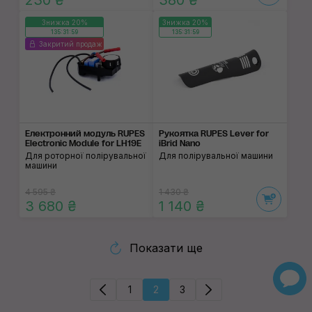
230 ₴
380 ₴
Знижка 20%
Знижка 20%
135:31:59
135:31:59
Закритий продаж
Електронний модуль RUPES
Рукоятка RUPES Lever for
Electronic Module for LH19E
iBrid Nano
Для роторної полірувальної
Для полірувальної машини
машини
4 595 ₴
1 430 ₴
3 680 ₴
1 140 ₴
Показати ще
1
2
3