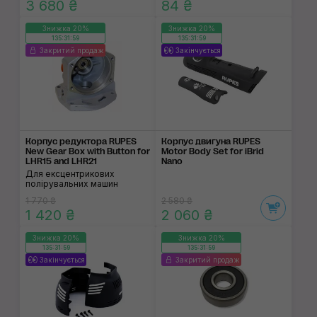
3 680 ₴
84 ₴
Знижка 20%
Знижка 20%
135:31:59
135:31:59
Закритий продаж
Закінчується
Корпус редуктора RUPES
Корпус двигуна RUPES
New Gear Box with Button for
Motor Body Set for iBrid
LHR15 and LHR21
Nano
Для ексцентрикових
полірувальних машин
1 770 ₴
2 580 ₴
1 420 ₴
2 060 ₴
Знижка 20%
Знижка 20%
135:31:59
135:31:59
Закінчується
Закритий продаж