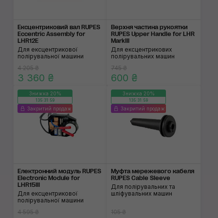
Ексцентриковий вал RUPES
Верхня частина рукоят­ки
Eccentric Assembly for
RUPES Upper Handle for LHR
LHR12E
MarkIII
Для ексцентрикової
Для ексцентрикових
полірувальної машини
полірувальних машин
4 205 ₴
745 ₴
3 360 ₴
600 ₴
Знижка 20%
Знижка 20%
135:31:59
135:31:59
Закритий продаж
Закритий продаж
Електронний модуль RUPES
Муфта мережевого кабеля
Electronic Module for
RUPES Cable Sleeve
LHR15III
Для полірувальних та
Для ексцентрикової
шліфувальних машин
полірувальної машини
4 595 ₴
105 ₴