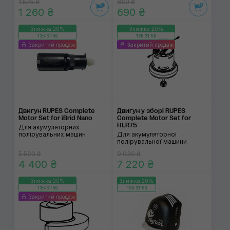
1 575 ₴
860 ₴
1 260 ₴
690 ₴
Знижка 20%
Знижка 20%
135:31:59
135:31:59
Закритий продаж
Закритий продаж
Двигун RUPES Complete
Двигун у зборі RUPES
Motor Set for iBrid Nano
Complete Motor Set for
HLR75
Для акумуляторних
полірувальних машин
Для акумуляторної
полірувальної машини
5 500 ₴
9 030 ₴
4 400 ₴
7 220 ₴
Знижка 20%
Знижка 20%
135:31:59
135:31:59
Закритий продаж