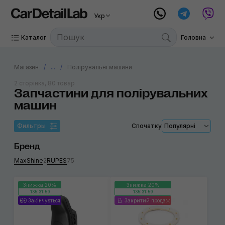
Укр
Каталог
Головна
Магазин
...
Полірувальні машини
2 сторінка, 80 товар
Запчастини для полірувальних
машин
Фильтры
Спочатку
Популярні
Бренд
MaxShine
2
RUPES
75
Знижка 20%
Знижка 20%
135:31:59
135:31:59
Закінчується
Закритий продаж