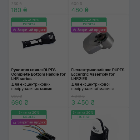
230 ₴
600 ₴
180 ₴
480 ₴
Знижка 20%
Знижка 20%
135:31:59
135:31:59
Закритий продаж
Закритий продаж
Рукоятка нижня RUPES
Ексцентриковий вал RUPES
Complete Bottom Handle for
Eccentric Assembly for
LHR series
LHR21ES
Для ексцентрикових
Для ексцентрикової
полірувальних машин
полірувальної машини
860 ₴
4 310 ₴
690 ₴
3 450 ₴
Знижка 20%
Знижка 20%
135:31:59
135:31:59
Закритий продаж