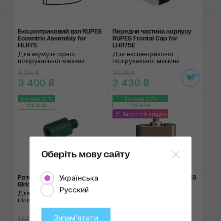
Ексцентриковий вал RUPES
Передня частина кор­пусу
Eccentric Assembly for
RUPES Frontal Cap for
HLR75
LHR75E
Для акумуляторної
Для ексцентрикової
полірувальної машини
полірувальної машини
4 255 ₴
3 035 ₴
3 400 ₴
2 430 ₴
Знижка 20%
Знижка 20%
135:31:59
135:31:59
Закритий продаж
Оберіть мову сайту
Українська
Роторна насадка RUPES
Ексцентриковий вал RUPES
iBrid Rotary Functional Unit
Balancer Orbital 12 mm
Русский
Для полірувальної машини
Для ексцентрикової
iBrid Nano
полірувальної машини
Запамʼятати
1 535 ₴
1 450 ₴