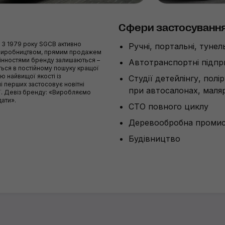
Сфери застосуванн
. З 1979 року SGCB активно
Ручні, портальні, туне
 виробництвом, прямим продажем
цінностями бренду залишаються –
Автотранспортні підп
иться в постійному пошуку кращої
 найвищої якості із
Студії детейлінгу, полі
і перших застосовує новітні
при автосалонах, маляр
ії. Девіз бренду: «Виробляємо
дати».
СТО повного циклу
Деревообробна промис
Будівництво