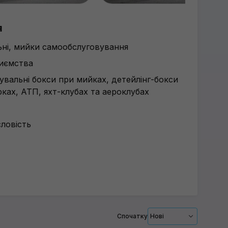
я
льні, мийки самообслуговування
риємства
рувальні бокси при мийках, детейлінг-бокси
ках, АТП, яхт-клубах та аероклубах
ловість
Спочатку
Нові