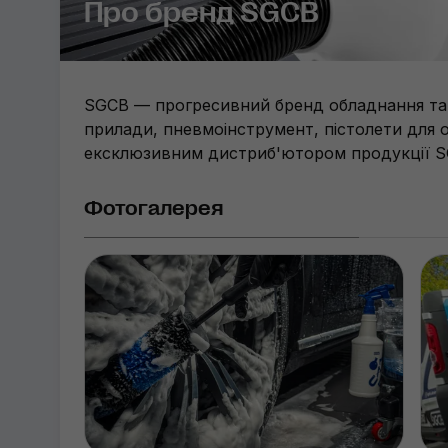
Про бренд SGCB
SGCB — прогресивний бренд обладнання та а
прилади, пневмоінструмент, пістолети для о
ексклюзивним дистриб'ютором продукції SG
Фотогалерея