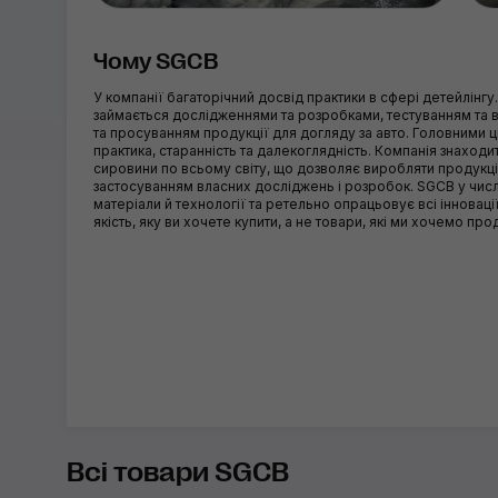
Чому SGCB
У компанії багаторічний досвід практики в сфері детейлінгу
займається дослідженнями та розробками, тестуванням та
та просуванням продукції для догляду за авто. Головними 
практика, старанність та далекоглядність. Компанія знаход
сировини по всьому світу, що дозволяє виробляти продукцію
застосуванням власних досліджень і розробок. SGCB у числ
матеріали й технології та ретельно опрацьовує всі інновац
якість, яку ви хочете купити, а не товари, які ми хочемо про
Всі товари SGCB