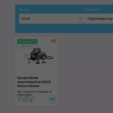
Бренд
Категорія
SGCB
Парогенератор
1
Знижка 15%
166:11:37
Професійний
парогенератор SGCB
Steam Cleaner
Для глибокого очищення та
стерилізації
10 765 ₴
9 150 ₴