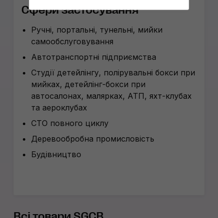
Сфери застосування
Ручні, портальні, тунельні, мийки
самообслуговування
Автотранспортні підприємства
Студії детейлінгу, полірувальні бокси при
мийках, детейлінг-бокси при
автосалонах, малярках, АТП, яхт-клубах
та аероклубах
СТО повного циклу
Деревообробна промисловість
Будівництво
Всі товари SGCB