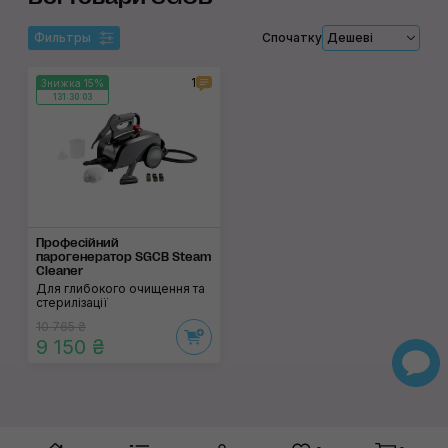
Фильтры
Спочатку
Дешеві
1
Знижка 15%
131:30:03
Професійний
парогенератор SGCB Steam
Cleaner
Для глибокого очищення та
стерилізації
10 765 ₴
9 150 ₴