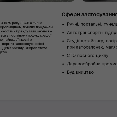
Сфери застосуванн
. З 1979 року SGCB активно
Ручні, портальні, туне
 виробництвом, прямим продажем
цінностями бренду залишаються –
Автотранспортні підп
иться в постійному пошуку кращої
 найвищої якості із
Студії детейлінгу, полі
і перших застосовує новітні
при автосалонах, маляр
ії. Девіз бренду: «Виробляємо
дати».
СТО повного циклу
Деревообробна промис
Будівництво