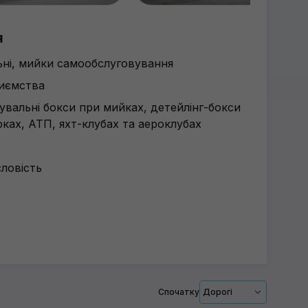
я
льні, мийки самообслуговування
риємства
рувальні бокси при мийках, детейлінг-бокси
ках, АТП, яхт-клубах та аероклубах
ловість
Спочатку
Дорогі