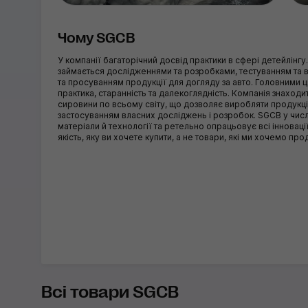
Чому SGCB
У компанії багаторічний досвід практики в сфері детейлінгу
займається дослідженнями та розробками, тестуванням та
та просуванням продукції для догляду за авто. Головними 
практика, старанність та далекоглядність. Компанія знаход
сировини по всьому світу, що дозволяє виробляти продукцію
застосуванням власних досліджень і розробок. SGCB у числ
матеріали й технології та ретельно опрацьовує всі інновац
якість, яку ви хочете купити, а не товари, які ми хочемо про
Всі товари SGCB