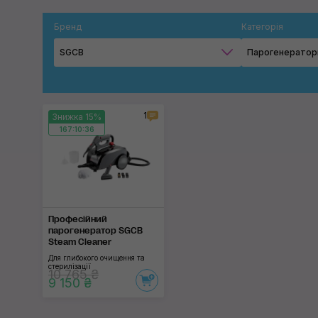
Бренд
Категорія
SGCB
Парогенератор
1
Знижка 15%
167:10:35
Професійний
парогенератор SGCB
Steam Cleaner
Для глибокого очищення та
стерилізації
10 765 ₴
9 150 ₴