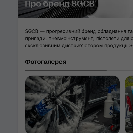
Про бренд SGCB
SGCB — прогресивний бренд обладнання та а
прилади, пневмоінструмент, пістолети для о
ексклюзивним дистриб'ютором продукції SG
Фотогалерея