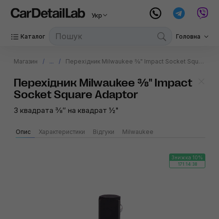
Укр
Каталог
Головна
Магазин
...
Перехідник Milwaukee ⅜" Impact Socket Square Adaptor
Перехідник Milwaukee ⅜" Impact
Socket Square Adaptor
З квадрата ⅜″ на квадрат ½"
Опис
Характеристики
Відгуки
Milwaukee
Знижка 10%
171:14:38