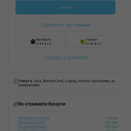
Купити
Сплатити частинами
MonoBank
Приват
от 54 ₴ x 3
от 54 ₴ x 3
Додати у збережене
Оплата.
Visa, MasterCard, Liqpay, оплата частинами, за
реквізитами
Як отримати бонуси
За першу покупку
+25грн
Написати відгук
+30 грн
За регистрацию
+50 грн