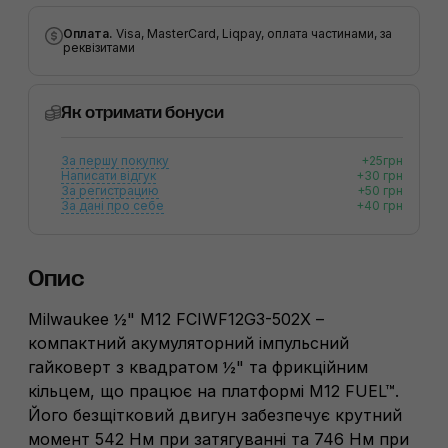
Оплата.
Visa, MasterCard, Liqpay, оплата частинами, за
реквізитами
Як отримати бонуси
За першу покупку
+25грн
Написати відгук
+30 грн
За регистрацию
+50 грн
За дані про себе
+40 грн
Опис
Milwaukee ½" M12 FCIWF12G3-502X –
компактний акумуляторний імпульсний
гайковерт з квадратом ½" та фрикційним
кільцем, що працює на платформі M12 FUEL™.
Його безщітковий двигун забезпечує крутний
момент 542 Нм при затягуванні та 746 Нм при