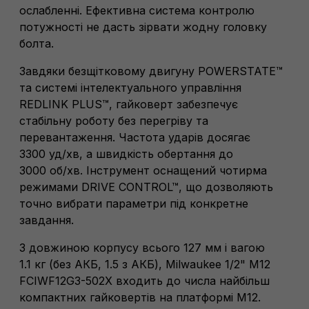
ослабленні. Ефективна система контролю
потужності не дасть зірвати жодну головку
болта.
Завдяки безщітковому двигуну POWERSTATE™
та системі інтелектуального управління
REDLINK PLUS™, гайковерт забезпечує
стабільну роботу без перегріву та
перевантаження. Частота ударів досягає
3300 уд⁠/⁠хв, а швидкість обертання до
3000 об⁠/⁠хв. Інструмент оснащений чотирма
режимами DRIVE CONTROL™, що дозволяють
точно вибрати параметри під конкретне
завдання.
З довжиною корпусу всього 127 мм і вагою
1.1 кг (без АКБ, 1.5 з АКБ), Milwaukee 1/2" M12
FCIWF12G3-502X входить до числа найбільш
компактних гайковертів на платформі M12.