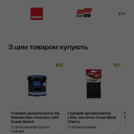
З цим товаром купують
6
1
Гелевий ароматизатор My
Гумовий ароматизатор
Ручн
Shaldan Neo Freedom with
Little Joe Drive Fresh Black
Flash
Ocean Beach
Cherry
У виг
З запахом морського
З запахом вишні
повітря