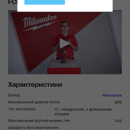
FCIWF12G3-502X
Характеристики
Бренд
Milwaukee
Максимальний діаметр болта
M16
Тип хвостовика
½", квадратний, з фрікціонним
кільцем
Максимальний крутний момент, Нм
542
Швидкість без навантаження,