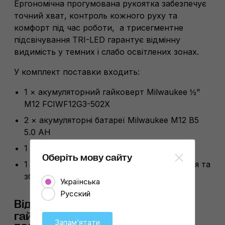
Ергономічна прогумована рукоятка забезпечує
точний хват, контроль кожного руху та
комфорт під час роботи, а трисегментне
підсвічування TRI-LED гарантує відмінну
видимість у темних і слабо освітлених зонах.
У комплект поставки входить:
1 × акумуляторний гайковерт Milwaukee ½"
M12 FCIWF12G3-502X
2 × акумуляторні батареї Milwaukee M12 B5
5.0 AH
1 × зарядний пристрій MILWAUKEE C12 C
Оберіть мову сайту
1 × ящик-органайзер для транспортування та
зберігання HD Box.
Українська
Русский
Відеоогляд: акумуляторний
гайковерт Milwaukee ½" M12
Запамʼятати