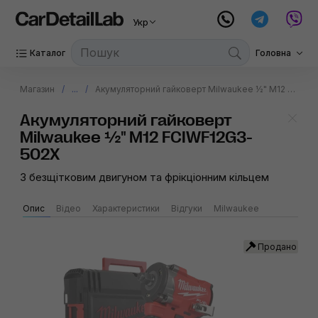
Укр
Каталог
Головна
Магазин
...
Акумуляторний гайковерт Milwaukee ½" M12 FCIWF12G3-502X
Акумуляторний гайковерт
Milwaukee ½" M12 FCIWF12G3-
502X
З безщітковим двигуном та фрікціонним кільцем
Опис
Відео
Характеристики
Відгуки
Milwaukee
Продано