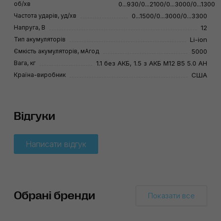
об/хв
0...930/0...2100/0...3000/0...1300
Частота ударів, уд/хв
0...1500/0...3000/0...3300
Напруга, В
12
Тип акумуляторів
Li-ion
Ємкість акумуляторів, мАгод
5000
Вага, кг
1.1 без АКБ, 1.5 з АКБ M12 B5 5.0 AH
Країна-виробник
США
Відгуки
Написати відгук
Обрані бренди
Показати все