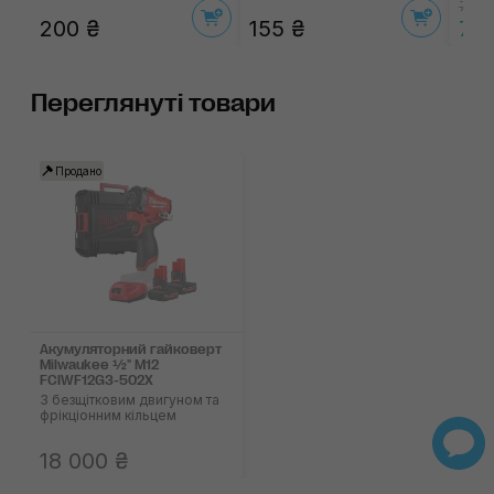
775 
200 ₴
155 ₴
70
Переглянуті товари
Продано
Акумуляторний гайковерт
Milwaukee ½" M12
FCIWF12G3-502X
З безщітковим двигуном та
фрікціонним кільцем
18 000 ₴