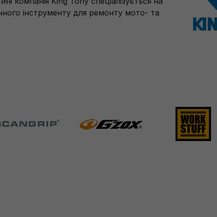
ині компанія King Tony спеціалізується на
чного інструменту для ремонту мото- та