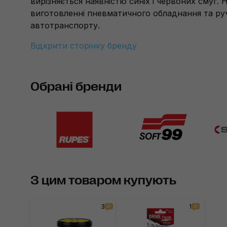
вирізняється наявністю синіх і червоних смуг. Н
виготовленні пневматичного обладнання та ру
автотранспорту.
Відкрити сторінку бренду
Обрані бренди
З цим товаром купують
3
1