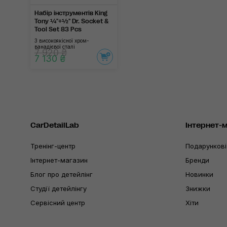
Набір інструментів King
Tony ¼"+½" Dr. Socket &
Tool Set 83 Pcs
З високоякісної хром-
ванадієвої сталі
7 920 ₴
7 130 ₴
CarDetailLab
Інтернет-
Тренінг-центр
Подарункові
Інтернет-магазин
Бренди
Блог про детейлінг
Новинки
Студії детейлінгу
Знижки
Сервісний центр
Хіти