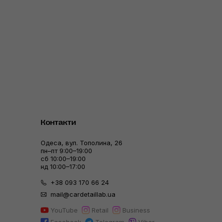
Контакти
Одеса, вул. Тополина, 26
пн–пт 9:00–19:00
сб 10:00–19:00
нд 10:00–17:00
+38 093 170 66 24
mail@cardetaillab.ua
YouTube
Retail
Business
Facebook
Telegram
Viber