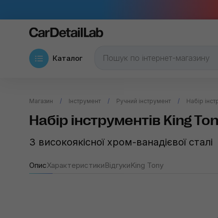
Каталог
Магазин
Інструмент
Ручний інструмент
Набір інст
Набір інструментів King Ton
З високоякісної хром-ванадієвої сталі
Опис
Характеристики
Відгуки
King Tony