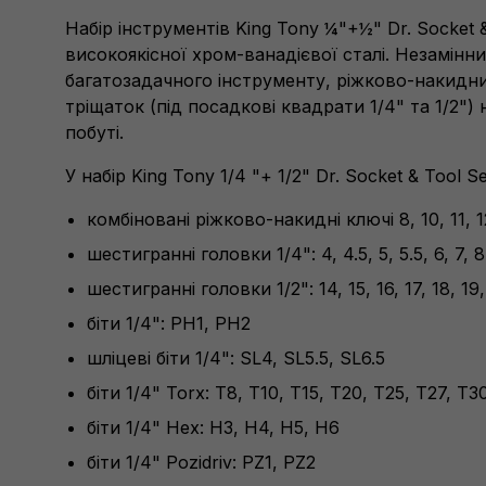
Набір інструментів King Tony ¼"+½" Dr. Socket 
високоякісної хром-ванадієвої сталі. Незамінни
багатозадачного інструменту, ріжково-накидни
тріщаток (під посадкові квадрати 1/4" та 1/2")
побуті.
У набір King Tony 1/4 "+ 1/2" Dr. Socket & Tool 
комбіновані ріжково-накидні ключі 8, 10, 11, 12
шестигранні головки 1/4": 4, 4.5, 5, 5.5, 6, 7, 8,
шестигранні головки 1/2": 14, 15, 16, 17, 18, 19,
біти 1/4": PH1, PH2
шліцеві біти 1/4": SL4, SL5.5, SL6.5
біти 1/4" Torx: T8, T10, T15, T20, T25, T27, T3
біти 1/4" Hex: H3, H4, H5, H6
біти 1/4" Pozidriv: PZ1, PZ2