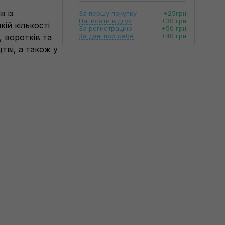
в із
За першу покупку
+25грн
Написати відгук
+30 грн
ій кількості
За регистрацию
+50 грн
За дані про себе
+40 грн
 воротків та
тві, а також у