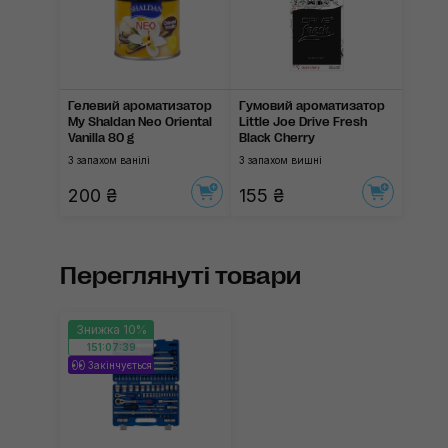
Гелевий ароматизатор
Гумовий ароматизатор
My Shaldan Neo Oriental
Little Joe Drive Fresh
Vanilla 80 g
Black Cherry
З запахом ванілі
З запахом вишні
200 ₴
155 ₴
Переглянуті товари
Знижка 10%
151:07:39
Закінчується