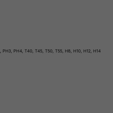
PZ4, PH3, PH4, T40, T45, T50, T55, H8, H10, H12, H14