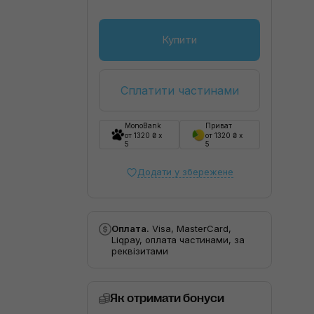
Купити
Сплатити частинами
MonoBank
Приват
от 1320 ₴ x
от 1320 ₴ x
5
5
Додати у збережене
Оплата.
Visa, MasterCard,
Liqpay, оплата частинами, за
реквізитами
Як отримати бонуси