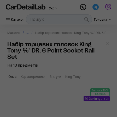
Укр
Каталог
Головна
Магазин
...
Набір торцевих головок King Tony ⅜" DR. 6 Point Socket Rail Set
Набір торцевих головок King
Tony ⅜" DR. 6 Point Socket Rail
Set
На 13 предметів
Опис
Характеристики
Відгуки
King Tony
Знижка 10%
185:04:35
Закінчується