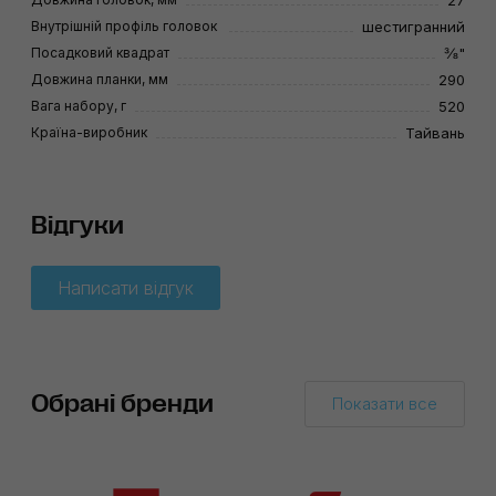
27
Внутрішній профіль головок
шестигранний
Посадковий квадрат
⅜"
Довжина планки, мм
290
Вага набору, г
520
Країна-виробник
Тайвань
Відгуки
Написати відгук
Обрані бренди
Показати все