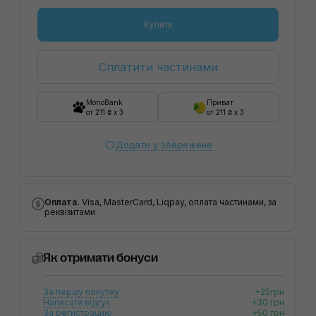
Купити
Сплатити частинами
MonoBank
Приват
от 211 ₴ x 3
от 211 ₴ x 3
Додати у збережене
Оплата.
Visa, MasterCard, Liqpay, оплата частинами, за
реквізитами
Як отримати бонуси
За першу покупку
+25грн
Написати відгук
+30 грн
За регистрацию
+50 грн