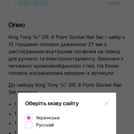
За дані про себе
+40 грн
Опис
King Tony ⅜" DR. 6 Point Socket Rail Set –
набір з
13 торцевих головок довжиною 27 мм з
шестигранним внутрішнім профілем на планці
для ручного та електроінструменту. Виконані з
легованої хромомолібденової сталі. На боках
головок вигравіровані лазером їх артикули.
До набору King Tony ⅜" DR. 6 Point Socket Rail
Set
входить:
Оберіть мову сайту
1 × головка 7 мм
1 × головка 8 мм
Українська
1 × головка 9 мм
Русский
1 × головка 10 мм