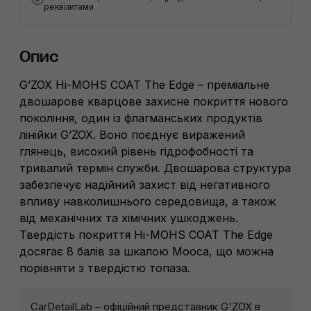
реквізитами
Опис
G’ZOX Hi-MOHS COAT The Edge – преміальне
двошарове кварцове захисне покриття нового
покоління, один із флагманських продуктів
лінійки G’ZOX. Воно поєднує виражений
глянець, високий рівень гідрофобності та
тривалий термін служби. Двошарова структура
забезпечує надійний захист від негативного
впливу навколишнього середовища, а також
від механічних та хімічних ушкоджень.
Твердість покриття Hi-MOHS COAT The Edge
досягає 8 балів за шкалою Мооса, що можна
порівняти з твердістю топаза.
CarDetailLab – офіційний представник G'ZOX в