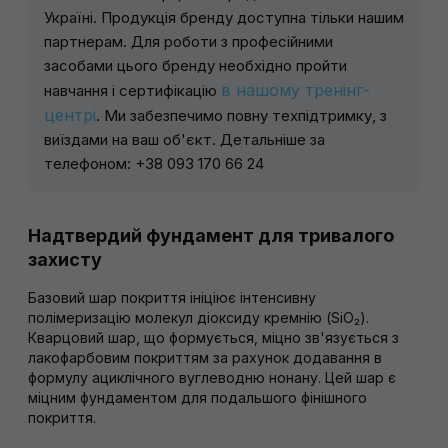
Україні. Продукція бренду доступна тільки нашим
партнерам. Для роботи з професійними
засобами цього бренду необхідно пройти
в нашому тренінг-
навчання і сертифікацію
центрі
. Ми забезпечимо повну техпідтримку, з
виїздами на ваш об'єкт. Детальніше за
телефоном: +38 093 170 66 24
Надтвердий фундамент для тривалого
захисту
Базовий шар покриття ініціює інтенсивну
полімеризацію молекул діоксиду кремнію (SiO₂).
Кварцовий шар, що формується, міцно зв'язується з
лакофарбовим покриттям за рахунок додавання в
формулу ациклічного вуглеводню нонану. Цей шар є
міцним фундаментом для подальшого фінішного
покриття.