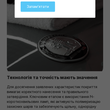
Запамʼятати
Технологія та точність мають значення
Для досягнення заявлених характеристик покриття
вимагає коректного нанесення та правильного
затвердіння. Ключовим етапом є використання ІЧ-
короткохвильових ламп, які активують полімеризацію
захисних шарів та забезпечують щільну, однорідну