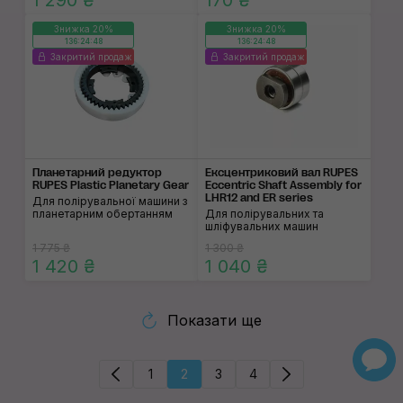
1 290 ₴
170 ₴
Знижка 20%
Знижка 20%
136:24:48
136:24:48
Закритий продаж
Закритий продаж
Планетарний редуктор
Ексцентриковий вал RUPES
RUPES Plastic Planetary Gear
Eccentric Shaft Assembly for
LHR12 and ER series
Для полірувальної машини з
планетарним обертанням
Для полірувальних та
шліфувальних машин
1 775 ₴
1 300 ₴
1 420 ₴
1 040 ₴
Показати ще
1
2
3
4