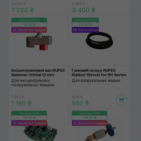
9 030 ₴
4 255 ₴
7 220 ₴
3 400 ₴
Знижка 20%
Знижка 20%
136:24:48
136:24:48
Закритий продаж
Закінчується
Ексцентриковий вал RUPES
Гумовий кожух RUPES
Balancer Orbital 12 mm
Rubber Shroud for RH Series
Для ексцентрикової
Для шліфувальних машин
полірувальної машини
1 450 ₴
690 ₴
1 160 ₴
550 ₴
Знижка 20%
Знижка 20%
136:24:48
136:24:48
Закритий продаж
Закритий продаж