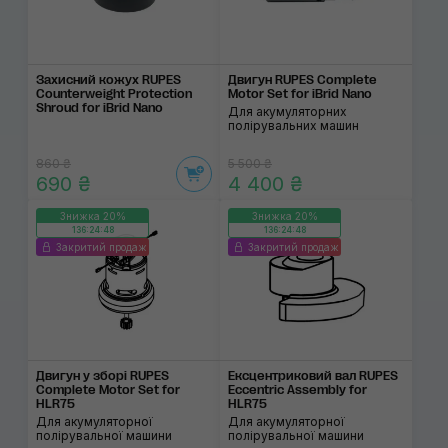
Захисний кожух RUPES
Двигун RUPES Complete
Counterweight Protection
Motor Set for iBrid Nano
Shroud for iBrid Nano
Для акумуляторних
полірувальних машин
860 ₴
5 500 ₴
690 ₴
4 400 ₴
Знижка 20%
Знижка 20%
136:24:48
136:24:48
Закритий продаж
Закритий продаж
Двигун у зборі RUPES
Ексцентриковий вал RUPES
Complete Motor Set for
Eccentric Assembly for
HLR75
HLR75
Для акумуляторної
Для акумуляторної
полірувальної машини
полірувальної машини