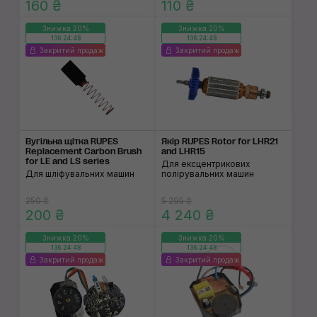
160 ₴
110 ₴
Знижка 20%
Знижка 20%
136:24:48
136:24:48
Закритий продаж
Закритий продаж
Вугільна щітка RUPES
Якір RUPES Rotor for LHR21
Replacement Carbon Brush
and LHR15
for LE and LS series
Для ексцентрикових
Для шліфувальних машин
полірувальних машин
250 ₴
5 295 ₴
200 ₴
4 240 ₴
Знижка 20%
Знижка 20%
136:24:48
136:24:48
Закритий продаж
Закритий продаж