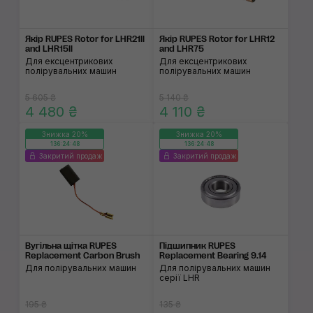
Якір RUPES Rotor for LHR21II
Якір RUPES Rotor for LHR12
and LHR15II
and LHR75
Для ексцентрикових
Для ексцентрикових
полірувальних машин
полірувальних машин
5 605 ₴
5 140 ₴
4 480 ₴
4 110 ₴
Знижка 20%
Знижка 20%
136:24:48
136:24:48
Закритий продаж
Закритий продаж
Вугільна щітка RUPES
Підшипник RUPES
Replacement Carbon Brush
Replacement Bearing 9.14
Для полірувальних машин
Для полірувальних машин
серії LHR
195 ₴
135 ₴