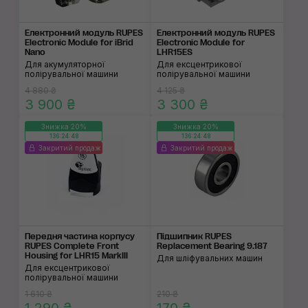
Електронний модуль RUPES
Електронний модуль RUPES
Electronic Module for iBrid
Electronic Module for
Nano
LHR15ES
Для акумуляторної
Для ексцентрикової
полірувальної машини
полірувальної машини
4 880 ₴
4 125 ₴
3 900 ₴
3 300 ₴
Знижка 20%
Знижка 20%
136:24:48
136:24:48
Закритий продаж
Закритий продаж
Передня частина кор­пусу
Підшипник RUPES
RUPES Complete Front
Replacement Bearing 9.187
Housing for LHR15 MarkIII
Для шліфувальних машин
Для ексцентрикової
полірувальної машини
1 610 ₴
210 ₴