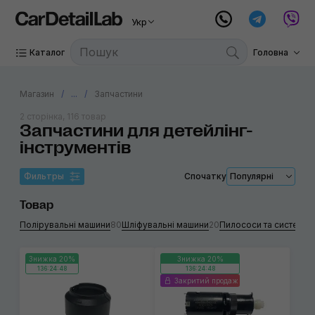
Укр
Каталог
Головна
Магазин
...
Запчастини
2 сторінка, 116 товар
Запчастини для детейлінг-
інструментів
Фильтры
Спочатку
Популярні
Товар
Полірувальні машини
80
Шліфувальні машини
20
Пилососи та системи
Знижка 20%
Знижка 20%
136:24:48
136:24:48
Закритий продаж