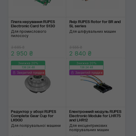
Плата керування RUPES
Якір RUPES Rotor for BR and
Electronic Card for S130
SL series
Для промислового
Для шліфувальних машин
пилососу
3 685 ₴
3 555 ₴
2 950 ₴
2 840 ₴
Знижка 20%
Знижка 20%
136:24:48
136:24:48
Закритий продаж
Закритий продаж
Редуктор у зборі RUPES
Електронний модуль RUPES
Complete Gear Cup for
Electronic Module for LHR75
LK900
and LHR12
Для полірувальної машини
Для ексцентрикових
полірувальних машин