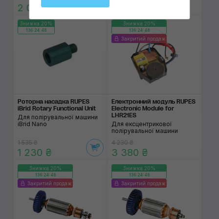
2 030 ₴
4 570 ₴
Знижка 20%
Знижка 20%
136:24:48
136:24:48
Закритий продаж
Роторна насадка RUPES
Електронний модуль RUPES
iBrid Rotary Functional Unit
Electronic Module for
LHR21ES
Для полірувальної машини
iBrid Nano
Для ексцентрикової
полірувальної машини
1 535 ₴
4 230 ₴
1 230 ₴
3 380 ₴
Знижка 20%
Знижка 20%
136:24:48
136:24:48
Закритий продаж
Закритий продаж