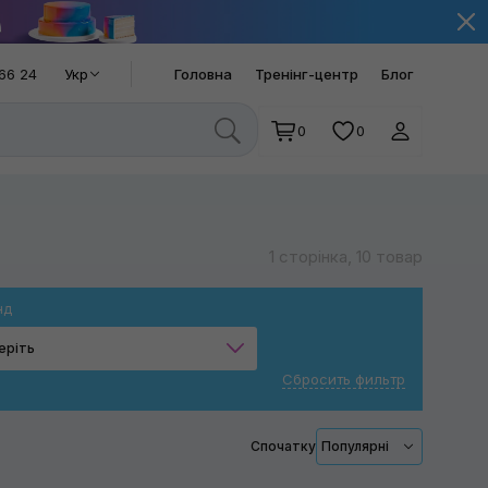
66 24
Укр
Головна
Тренінг-центр
Блог
0
0
1 сторінка, 10 товар
нд
еріть
Сбросить фильтр
Ketek
RUPES
Спочатку
Популярні