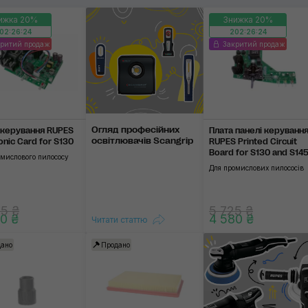
пиловидалення
ижка 20%
Знижка 20%
02:26:23
202:26:23
Торнадори
критий продаж
Закритий продаж
Застосувати
Огляд професій­них
 керування RUPES
Плата панелі керуванн
освіт­люва­чів Scangrip
onic Card for S130
RUPES Printed Circuit
Board for S130 and S14
омислового пилососу
Для промислових пилососів
5 ₴
5 725 ₴
0 ₴
4 580 ₴
Читати статтю
ано
Продано