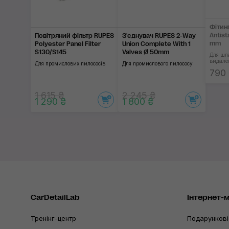
Фітин
Antist
Повітряний фільтр RUPES
З'єднувач RUPES 2-Way
mm
Polyester Panel Filter
Union Complete With 1
S130/S145
Valves Ø 50mm
Для шл
видале
Для промислових пилососів
Для промислового пилососу
790
1 615 ₴
2 245 ₴
1 290 ₴
1 800 ₴
CarDetailLab
Інтернет-
Тренінг-центр
Подарункові