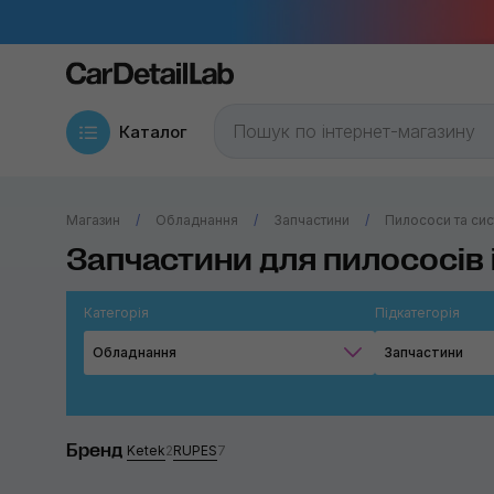
Каталог
Магазин
Обладнання
Запчастини
Пилососи та си
Запчастини для пилососів
Категорія
Підкатегорія
Обладнання
Запчастини
Бренд
Ketek
2
RUPES
7