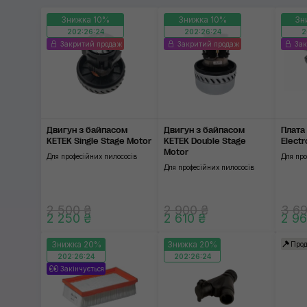
Знижка 10%
Знижка 10%
Зн
202:26:23
202:26:23
2
Закритий продаж
Закритий продаж
За
Двигун з байпасом
Двигун з байпасом
Плата
KETEK Single Stage Motor
KETEK Double Stage
Electr
Motor
Для професійних пилососів
Для пр
Для професійних пилососів
2 500 ₴
2 900 ₴
3 69
2 250 ₴
2 610 ₴
2 96
Знижка 20%
Знижка 20%
Прод
202:26:23
202:26:23
Закінчується