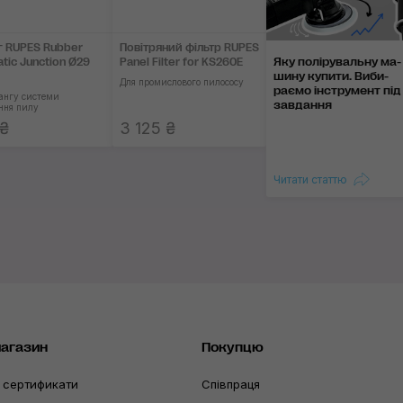
г RUPES Rubber
Повітряний фільтр RUPES
Яку полірувальну ма­
atic Junction Ø29
Panel Filter for KS260E
шину ку­пи­ти. Ви­би­
Для промислового пилососу
раємо інст­ру­мент під
ангу системи
зав­дання
ння пилу
 ₴
3 125 ₴
Читати статтю
магазин
Покупцю
 сертификати
Співпраця