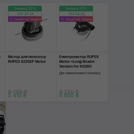
Застосувати
Знижка 20%
Знижка 20%
202:26:23
202:26:23
Закритий продаж
Закритий продаж
я
Мотор для пилососу
Електромотор RUPES
RUPES S235EP Motor
Motor «Long Brush»
5
Version for KS260
Для промислового пилососу
6 765 ₴
8 250 ₴
5 410 ₴
6 600 ₴