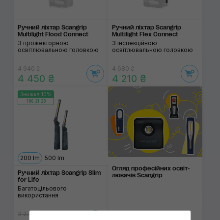
Ручний ліхтар Scangrip
Ручний ліхтар Scangrip
Multilight Flood Connect
Multilight Flex Connect
З прожекторною
З інспекційною
освітлювальною головкою
освітлювальною головкою
4 940 ₴
4 680 ₴
4 450 ₴
4 210 ₴
Знижка 10%
186:21:28
200 lm
500 lm
Огляд професій­них освіт­
Ручний ліхтар Scangrip Slim
люва­чів Scangrip
for Life
Багатоцільового
використання
3 275 ₴