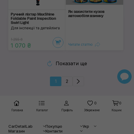
Як захистити кузов
Ручний ліхтар MaxShine
автомобіля взимку
Foldable Paint Inspection
Swirl Light
Для інспекції та детейлінга
1 255 ₴
1 070 ₴
Читати статтю
Показати ще
1
2
0
0
Головна
Каталог
Профіль
Збережене
Кошик
CarDetailLab
Покупцю
Укр
Магазин
Контакти