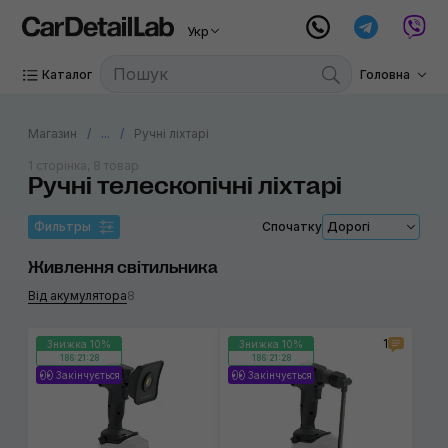
Укр
Каталог
Головна
Магазин
...
Ручні ліхтарі
1 сторінка, 8 товар
Ручні телескопічні ліхтарі
Фильтры
Спочатку
Дорогі
Живлення світильника
Від акумулятора
8
1
Знижка 10%
Знижка 10%
186:21:28
186:21:28
Закінчується
Закінчується