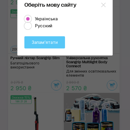
2 950 ₴
Читати статтю
Оберіть мову сайту
2
Знижка 10%
Знижка 10%
186:21:28
186:21:28
Українська
Русский
Запамʼятати
200 lm
500 lm
Ручний ліхтар Scangrip Slim
Універсальна рукоятка
Scangrip Multilight Body
Багатоцільового
Connect
використання
Для змінних освітлювальних
елементів
3 275 ₴
2 860 ₴
2 950 ₴
2 570 ₴
Знижка 15%
186:21:28