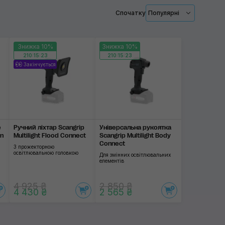
Спочатку
Популярні
Знижка 10%
Знижка 10%
210:15:23
210:15:23
Закінчується
e
Ручний ліхтар Scangrip
Універсальна рукоятка
on
Multilight Flood Connect
Scangrip Multilight Body
Connect
З прожекторною
освітлювальною головкою
Для змінних освітлювальних
елементів
4 925 ₴
2 850 ₴
4 430 ₴
2 565 ₴