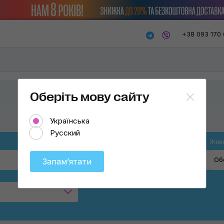
+38 093 170 
Оберіть мову сайту
Українська
Русский
Призначення
Живл
Телескопічні
Об
Запамʼятати
Інспекційні
Для підбору кольору
Для туризму та кемпінгу