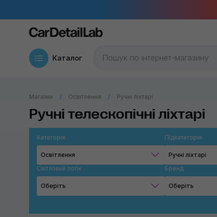
Каталог
Магазин
Освітлення
Ручні ліхтарі
Ручні телескопічні ліхтарі
Категорія
Підкатегорія
Освітлення
Ручні ліхтарі
Світловий потік
Бренд
Оберіть
Оберіть
200 лм
MaxShine