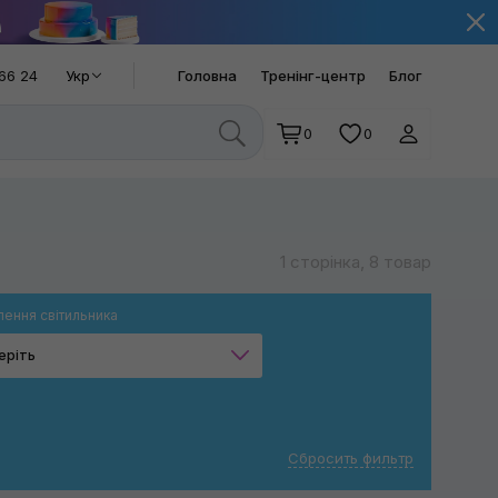
66 24
Укр
Головна
Тренінг-центр
Блог
0
0
1 сторінка, 8 товар
ення світильника
еріть
Від акумулятора
Сбросить фильтр
Застосувати