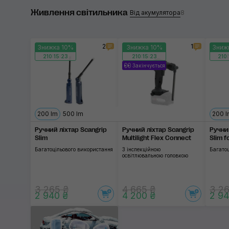
Живлення світильника
300 лм
Scangrip
Від акумулятора
8
500 лм
За
2
1
Знижка 10%
Знижка 10%
Зниж
750 лм
210:15:23
210:15:23
210:
Закінчується
1500 лм
Застосувати
200 lm
500 lm
200 
Ручний ліхтар Scangrip
Ручний ліхтар Scangrip
Ручни
Slim
Multilight Flex Connect
Slim f
Багатоцільового використання
З інспекційною
Багато
освітлювальною головкою
3 265 ₴
4 665 ₴
3 26
2 940 ₴
4 200 ₴
2 94