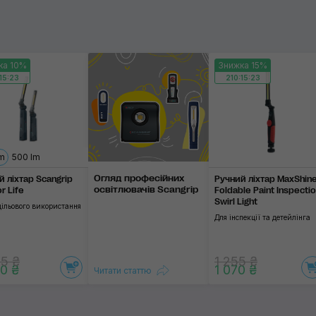
Побутові
стосувати
Телескопічні
ка 10%
Знижка 15%
15:23
210:15:23
Застосувати
lm
500 lm
Огляд професій­них
й ліхтар Scangrip
Ручний ліхтар MaxShin
освіт­люва­чів Scangrip
or Life
Foldable Paint Inspecti
Swirl Light
цільового використання
Для інспекції та детейлінга
5 ₴
1 255 ₴
0 ₴
1 070 ₴
Читати статтю