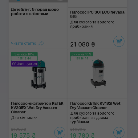
Детейлінг: 5 порад щодо
Пилосос IPC SOTECO Nevada
роботи з клієн­тами
515
Для сухого та вологого
прибирання
21 080 ₴
Читати статтю
Знижка 10%
Знижка 10%
195:16:44
195:16:44
Закінчується
Пилосос-екстрактор KETEK
Пилосос KETEK KV492I Wet
KV30IEX Wet Dry Vacuum
Dry Vacuum Cleaner
Cleaner
Для сухого та вологого
Для хімчистки
прибирання з двома
турбінами
21 750 ₴
21 980 ₴
19 575 ₴
19 780 ₴