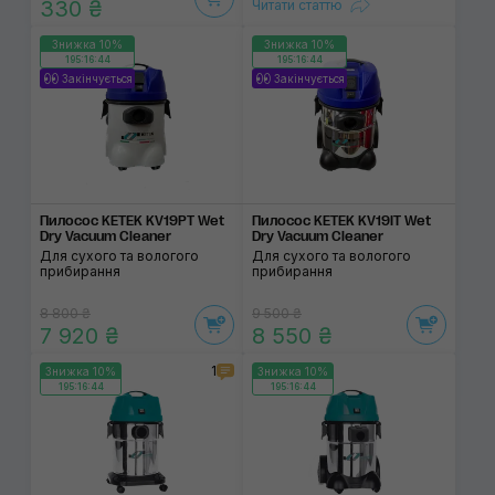
330 ₴
Читати статтю
Знижка 10%
Знижка 10%
195:16:44
195:16:44
Закінчується
Закінчується
Пилосос KETEK KV19PT Wet
Пилосос KETEK KV19IT Wet
Dry Vacuum Cleaner
Dry Vacuum Cleaner
Для сухого та вологого
Для сухого та вологого
прибирання
прибирання
8 800 ₴
9 500 ₴
7 920 ₴
8 550 ₴
1
Знижка 10%
Знижка 10%
195:16:44
195:16:44