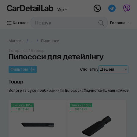
Укр
Каталог
Головна
Магазин
...
Пилососи
1 сторінка, 28 товар
Пилососи для детейлінгу
Фильтры
Спочатку
Дешеві
Товар
Вологе та сухе прибирання
15
Пилососи
2
Хімчистка
4
Шланги
2
Аксесуа
Знижка 10%
Знижка 10%
195:16:44
195:16:44