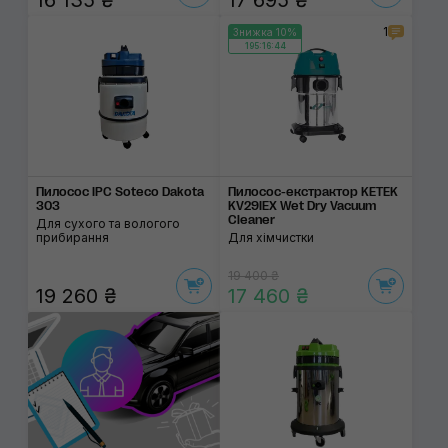
16 135 ₴
17 695 ₴
1
Знижка 10%
195:16:44
Пилосос IPC Soteco Dakota
Пилосос-екстрактор KETEK
303
KV29IEX Wet Dry Vacuum
Cleaner
Для сухого та вологого
прибирання
Для хімчистки
19 400 ₴
19 260 ₴
17 460 ₴