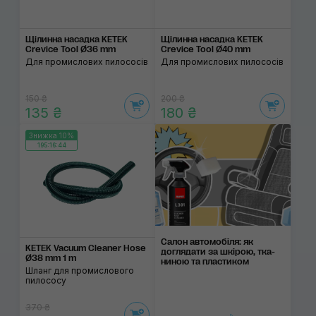
Щілинна насадка KETEK
Щілинна насадка KETEK
Crevice Tool Ø36 mm
Crevice Tool Ø40 mm
Для промислових пилососів
Для промислових пилососів
150 ₴
200 ₴
135 ₴
180 ₴
Знижка 10%
195:16:44
Салон автомобіля: як
KETEK Vacuum Cleaner Hose
догляда­ти за шкі­рою, тка­
Ø38 mm 1 m
ни­ною та пла­сти­ком
Шланг для промислового
пилососу
370 ₴