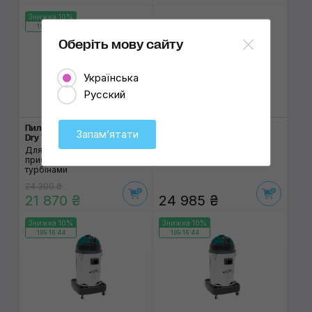
Знижка 10%
195:16:44
Оберіть мову сайту
Українська
Русский
Пилосос KETEK KV493I Wet
Пилосос-екстрактор IPC
Запамʼятати
Dry Vacuum Cleaner
SOTECO Lava
Для сухого та вологого
Для хімчистки
прибирання з трьома
турбінами
24 300 ₴
21 870 ₴
24 985 ₴
Знижка 10%
Знижка 10%
195:16:44
195:16:44