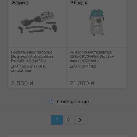
Продано
Продано
Портативний пилосос
Пилосос-ексторактор
Metrovac Metropolitan
KETEK KV30PEX Wet Dry
Evolution Hand Vac
Vacuum Cleaner
Для прибирання в
Для хімчистки
автомобілі
5 830 ₴
21 300 ₴
Показати ще
1
2