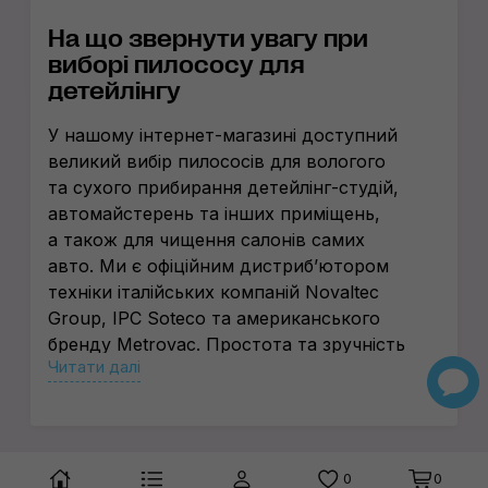
На що звернути увагу при
виборі пилососу для
детейлінгу
У нашому
інтернет-магазині
доступний
великий вибір пилососів для вологого
та сухого прибирання детейлін
г-студій
,
автомайстерень та інших приміщень,
а також для чищення салонів самих
авто. Ми є офіційним дистриб’ютором
техніки італійських компаній Novaltec
Group, IPC Soteco та американського
бренду Metrovac. Простота та зручність
Читати далі
обладнання цих виробників дозволяє
мінімізувати час, необхідний
на прибирання складних забруднень
з різних поверхонь.
0
0
У комплекті з універсальними моделями