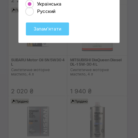
2 205 ₴
1 720 ₴
Українська
Русский
Продано
Продано
Запамʼятати
SUBARU Motor Oil SN 5W30 4
MITSUBISHI DiaQueen Diesel
L
DL-1 5W-30 4 L
Синтетичне моторне
Синтетичне моторне
мастило, 4 л
мастило, 4 л
2 020 ₴
1 940 ₴
Продано
Продано