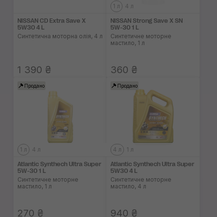
1 л
4 л
NISSAN CD Extra Save X
NISSAN Strong Save X SN
5W30 4 L
5W-30 1 L
Синтетична моторна олія, 4 л
Синтетичне моторне
мастило, 1 л
1 390 ₴
360 ₴
Продано
Продано
1 л
4 л
4 л
1 л
Atlantic Synthech Ultra Super
Atlantic Synthech Ultra Super
5W-30 1 L
5W30 4 L
Синтетичне моторне
Синтетичне моторне
мастило, 1 л
мастило, 4 л
270 ₴
940 ₴