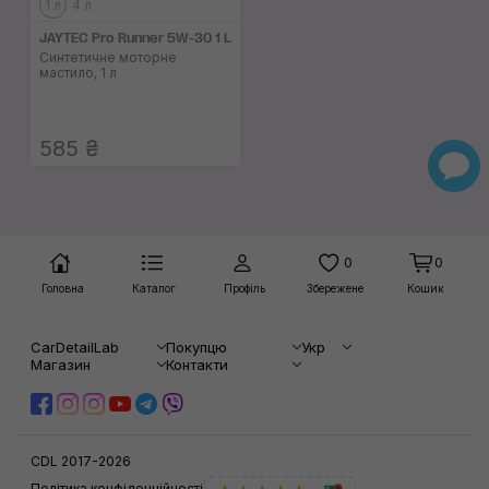
1 л
4 л
JAYTEC Pro Runner 5W-30 1 L
Синтетичне моторне
мастило, 1 л
585 ₴
0
0
Головна
Каталог
Профіль
Збережене
Кошик
CarDetailLab
Покупцю
Укр
Магазин
Контакти
CDL 2017-2026
Політика конфіденційності