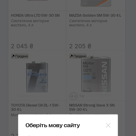
HONDA Ultra LTD 5W-30 SN
MAZDA Golden SM 5W-30 4 L
Синтетичне моторне
Синтетичне моторне
мастило, 4 л
мастило, 4 л
2 045 ₴
2 205 ₴
Продано
Продано
4 л
1 л
TOYOTA Diesel Oil DL-1 5W-
NISSAN Strong Save X SN
30 4 L
5W-30 4 L
Моторне мастило, 4 л
Синтетичне моторне
мастило, 4 л
Оберіть мову сайту