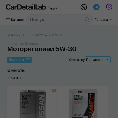
Укр
Каталог
Головна
Магазин
...
Моторні мастила
1 сторінка, 19 товар
Моторні оливи 5W-30
Фильтры
Спочатку
Популярні
Ємність
1 л
5
4 л
14
1