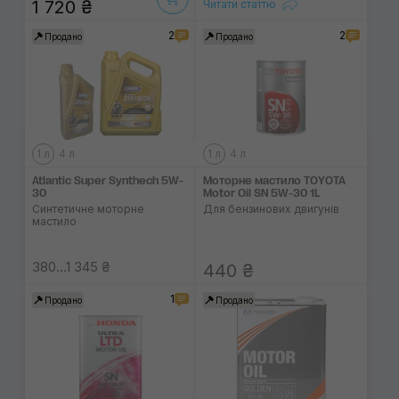
1 720 ₴
Читати статтю
2
2
Продано
Продано
1 л
4 л
1 л
4 л
Atlantic Super Synthech 5W-
Моторне мастило TOYOTA
30
Motor Oil SN 5W-30 1L
Синтетичне моторне
Для бензинових двигунів
мастило
380...1 345 ₴
440 ₴
1
Продано
Продано