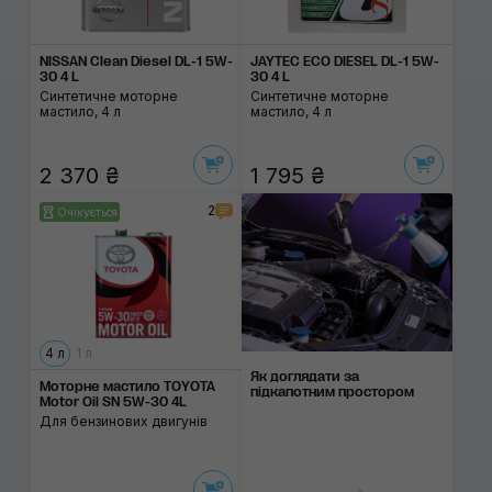
NISSAN Clean Diesel DL-1 5W-
JAYTEC ECO DIESEL DL-1 5W-
30 4 L
30 4 L
Синтетичне моторне
Синтетичне моторне
мастило, 4 л
мастило, 4 л
2 370 ₴
1 795 ₴
2
Очікується
4 л
1 л
Як доглядати за
Моторне мастило TOYOTA
підкапотним простором
Motor Oil SN 5W-30 4L
Для бензинових двигунів