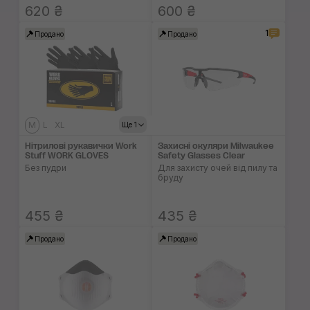
620 ₴
600 ₴
1
Продано
Продано
M
L
XL
Ще 1
Нітрилові рукавички Work
Захисні окуляри Milwaukee
Stuff WORK GLOVES
Safety Glasses Clear
Без пудри
Для захисту очей від пилу та
бруду
455 ₴
435 ₴
Продано
Продано