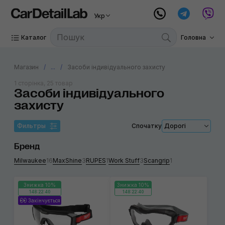
Укр
Каталог
Головна
Магазин
...
Засоби індивідуального захисту
1 сторінка, 25 товар
Засоби індивідуального
захисту
Фильтры
Спочатку
Дорогі
Бренд
Milwaukee
16
MaxShine
3
RUPES
1
Work Stuff
3
Scangrip
1
Знижка 10%
Знижка 10%
148:22:40
148:22:40
Закінчується