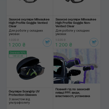
Захисні окуляри Milwaukee
Захисні окуляри Milwaukee
High Profile Goggle Vented
High Profile Goggle Non-
Clear
Vented Clear
Для роботи у складних
Для роботи у складних
умовах
умовах
1 335 ₴
1 335 ₴
1 200 ₴
1 200 ₴
Знижка 10%
148:22:40
Повний гід по захисній
Окуляри Scangrip UV
плівці PPF: види,
Protection Glasses
властивості, установка
З захистом від
ультрафіолету