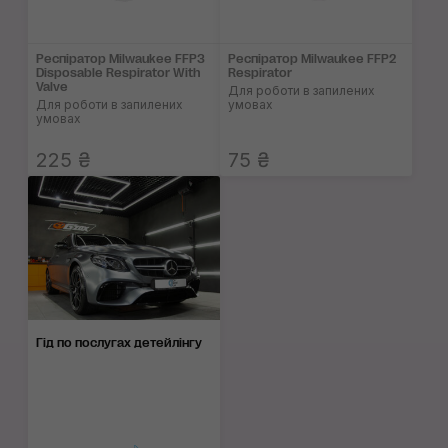
Респіратор Milwaukee FFP3
Респіратор Milwaukee FFP2
Disposable Respirator With
Respirator
Valve
Для роботи в запилених
Для роботи в запилених
умовах
умовах
225 ₴
75 ₴
Гід по послугах детейлінгу