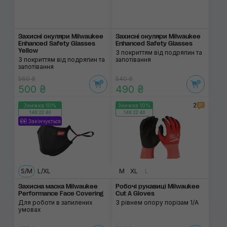
Захисні окуляри Milwaukee
Захисні окуляри Milwaukee
Enhanced Safety Glasses
Enhanced Safety Glasses
Yellow
З покриттям від подряпин та
З покриттям від подряпин та
запотівання
запотівання
560 ₴
540 ₴
500 ₴
490 ₴
2
Знижка 10%
Знижка 10%
148:22:40
148:22:40
Закінчується
S/M
L/XL
M
XL
L
Захисна маска Milwaukee
Робочі рукавиці Milwaukee
Performance Face Covering
Cut A Gloves
Для роботи в запилених
З рівнем опору порізам 1/A
умовах