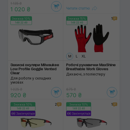
1 135 ₴
1 020 ₴
Читати статтю
1
Знижка 10%
Знижка 15%
148:22:40
148:22:40
M
L
XL
Захисні окуляри Milwaukee
Робочі рукавички MaxShine
Low Profile Goggle Vented
Breathable Work Gloves
Clear
Дихаючі, з поліестеру
Для роботи у складних
умовах
1 025 ₴
675 ₴
920 ₴
570 ₴
2
1
Знижка 10%
Знижка 10%
148:22:40
148:22:40
Закінчується
Закінчується