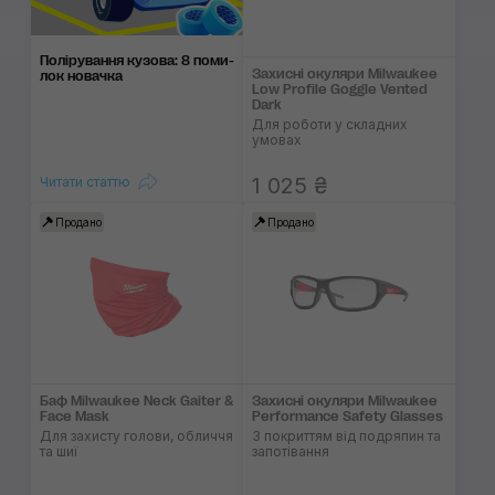
Поліруван­ня кузо­ва: 8 поми­
Захисні окуляри Milwaukee
лок нова­чка
Low Profile Goggle Vented
Dark
Для роботи у складних
умовах
1 025 ₴
Читати статтю
Продано
Продано
Баф Milwaukee Neck Gaiter &
Захисні окуляри Milwaukee
Face Mask
Performance Safety Glasses
Для захисту голови, обличчя
З покриттям від подряпин та
та шиї
запотівання