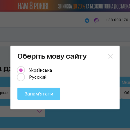
+38 093 170 
Оберіть мову сайту
а дзеркал
Українська
Русский
Дія
Місц
еркал
Оберіть
Об
Запамʼятати
Очищення
Антидощ
uys
Антизапотівник