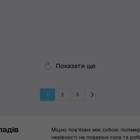
Показати ще
1
2
3
падів
Міцно пов’язані між собою поліме
нерівності на поверхні скла та ро