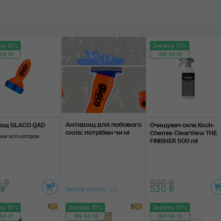
Застосувати
ка 15%
Знижка 12%
56:31
196:56:31
ie
стосувати
Антидощ для лобово­го
ощ GLACO QAD
Очищувач скла Koch-
скла: по­трі­бен чи ні
Chemie ClearView THE
ким аплікатором
FINISHER 500 ml
5 ₴
590 ₴
 ₴
520 ₴
Читати статтю
1
5
ка 15%
Знижка 15%
Знижка 10%
56:31
196:56:31
196:56:31