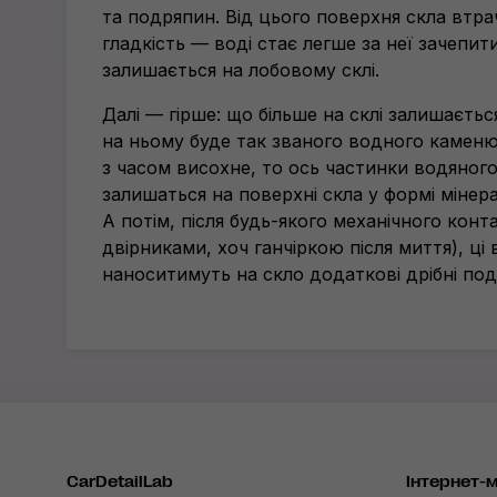
та подряпин. Від цього поверхня скла втр
гладкість — воді стає легше за неї зачепит
залишається на лобовому склі.
Далі — гірше: що більше на склі залишаєтьс
на ньому буде так званого водного каменю
з часом висохне, то ось частинки водяного
залишаться на поверхні скла у формі мінер
А потім, після
будь-якого
механічного конта
двірниками, хоч ганчіркою після миття), ці
наноситимуть на скло додаткові дрібні по
CarDetailLab
Інтернет-