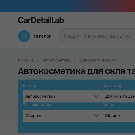
Каталог
Магазин
Автокосметика
Для скла та дзеркал
Автокосметика для скла т
Категорія
Підкатегорія
Автокосметика
Для скла та дз
Тип очистителя
Бренд
Оберіть
Оберіть
Абразивний
Chemical G