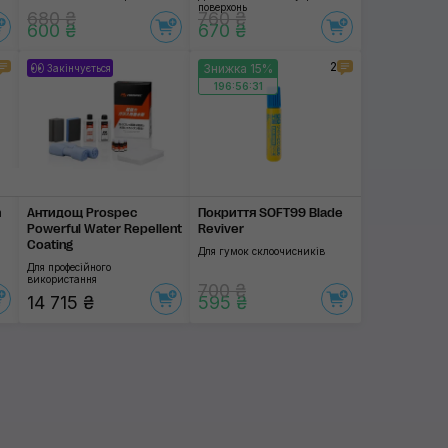
поверхонь
680 ₴
760 ₴
600 ₴
670 ₴
2
Знижка 15%
Закінчується
196:56:31
n
Антидощ Prospec
Покриття SOFT99 Blade
Powerful Water Repellent
Reviver
Coating
Для гумок склоочисників
Для професійного
використання
700 ₴
14 715 ₴
595 ₴