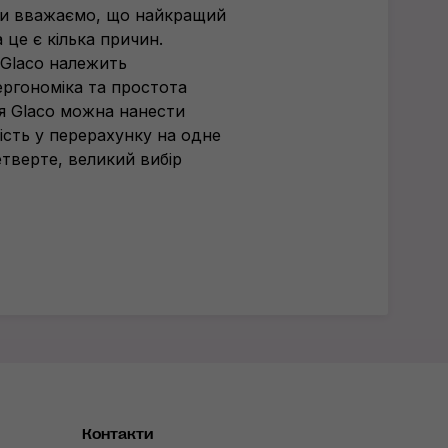
 ми вважаємо, що найкращий
 це є кілька причин.
и Glaco належить
 ергономіка та простота
 Glaco можна нанести
тість у перерахунку на одне
етверте
, великий вибір
Контакти