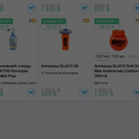
 ₴
1 590 ₴
680 ₴
 ₴
1 400 ₴
600 ₴
6
7
7
ка 15%
Знижка 15%
Знижка 15%
56:31
196:56:31
196:56:31
300 мл
120 мл
115 мл
рсальний очищу­
Антидощ GLACO DX
Антидощ GLACO Roll O
OFT99 Roompia
Max Anniversary Edition
З гнучким аплікатором
Mist Plus
300 ml
х поверхонь салону авто
Для скла
 ₴
1 055 ₴
1 410 ₴
 ₴
900 ₴
1 200 ₴