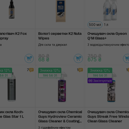
500 мл
1 л
апотівач K2 Fox
Вологі серветки K2 Nuta
Очищувач скла Gyeon
Spray
Wipes
Q²M Glass+
ла
Для скла та дзеркал
З водовідштовхуючим ефект
80 ₴
750 ₴
68 ₴
675 ₴
7
1
1
ка 12%
Знижка 12%
Знижка 12%
56:31
196:56:31
196:56:31
Закінчується
ик скла Koch-
Очищувач скла Chemical
Очищувач скла Chemic
 Glas Star 1 L
Guys Hydroview Ceramic
Guys Streak Free Wind
Glass Cleaner & Coating
Clean Glass Cleaner
473 ml
З гідрофобним ефектом