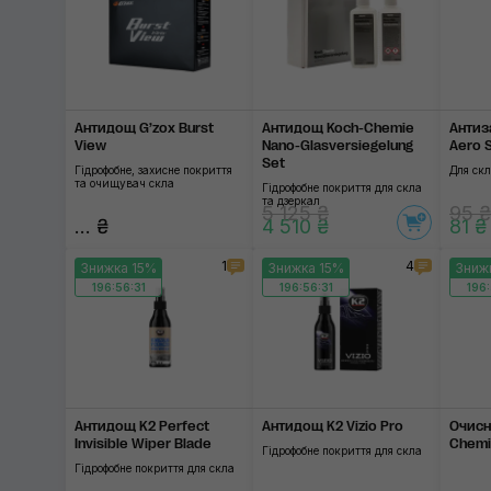
Антидощ G’zox Burst
Антидощ Koch-Chemie
Антиз
View
Nano-Glasversiegelung
Aero 
Set
Гідрофобне, захисне покриття
Для ск
та очищувач скла
Гідрофобне покриття для скла
та дзеркал
5 125 ₴
95 ₴
... ₴
4 510 ₴
81 ₴
1
4
Знижка 15%
Знижка 15%
Зниж
196:56:31
196:56:31
196:
Антидощ K2 Perfect
Антидощ K2 Vizio Pro
Очисн
Invisible Wiper Blade
Chemie
Гідрофобне покриття для скла
Гідрофобне покриття для скла