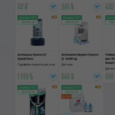
110 ₴
310 ₴
730
94 ₴
260 ₴
640
2
1
Знижка 10%
Знижка 10%
Зниж
196:56:31
196:56:31
196:
Антидощ Gyeon Q²
Антизапотівувач Gyeon
Уніве
QuickView
Q² AntiFog
вач S
Wash 
Гідрофобне покриття для скла
Для скла
Для всі
1 910 ₴
625 ₴
700
1 720 ₴
560 ₴
595
1
9
Знижка 15%
Знижка 15%
196:56:31
196:56:31
Хіт!