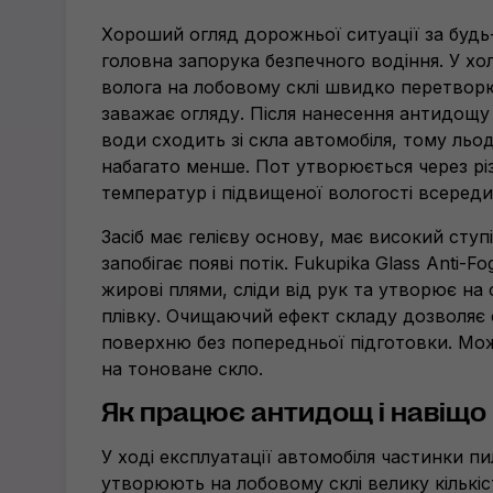
Хороший огляд дорожньої ситуації за
будь
головна запорука безпечного водіння. У хо
волога на лобовому склі швидко перетворює
заважає огляду. Після нанесення антидощу
води сходить зі скла автомобіля, тому ль
набагато менше. Пот утворюється через рі
температур і підвищеної вологості всереди
Засіб має гелієву основу, має високий ступін
запобігає появі потік. Fukupika Glass
Anti-Fo
жирові плями, сліди від рук та утворює на
плівку. Очищаючий ефект складу дозволяє
поверхню без попередньої підготовки. Мо
на тоноване скло.
Як працює антидощ і навіщо 
У ході експлуатації автомобіля частинки пи
утворюють на лобовому склі велику кількіс