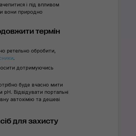
ачепитися і під впливом
ли вони природно
одовжити термін
но ретельно обробити,
исники
.
аносити дотримуючись
потрібно буде вчасно мити
 pH. Відвідувати портальні
вну автохімію та дешеві
сіб для захисту