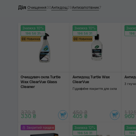
Дія
Спиртовий
Prospec
Очищення
30
Антидощ
29
Антизапотівник
7
Гелеподібний
Turtle Wax
Знижка 10%
Знижка 10%
Зниж
Безаміачний
K2
196:56:31
196:56:31
196:
Новинка
Новинка
Водний
Koch-Chem
Gyeon
Застосувати
За
G'zox
Очищувач скла Turtle
Антидощ Turtle Wax
Антид
Glaco
Wax ClearVue Glass
ClearVue
З гнуч
Cleaner
Гідрофобне покриття для скла
RUPES
SOFT99
370 ₴
450 ₴
1 12
330 ₴
405 ₴
960
SGCB
Знижка 12%
Зниж
Закритий продаж
196:56:31
196: