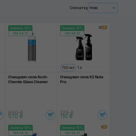
Спочатку
Нові
Застосувати
10
Знижка 12%
Знижка 15%
196:56:31
196:56:31
750 мл
1 л
Очищувач скла Koch-
Очищувач скла K2 Nuta
Chemie Glass Cleaner
Pro
650 ₴
125 ₴
570 ₴
110 ₴
1
Знижка 10%
Знижка 15%
196:56:31
196:56:31