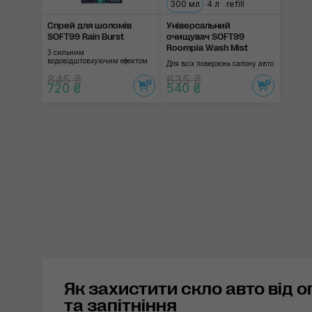
300 мл
4 л
refill
Cпрей для шоломів
Універсальний
SOFT99 Rain Burst
очищувач SOFT99
Roompia Wash Mist
З сильним
водовідштовхуючим ефектом
Для всіх поверхонь салону авто
845 ₴
635 ₴
720 ₴
540 ₴
Як захистити скло авто від о
та запітніння