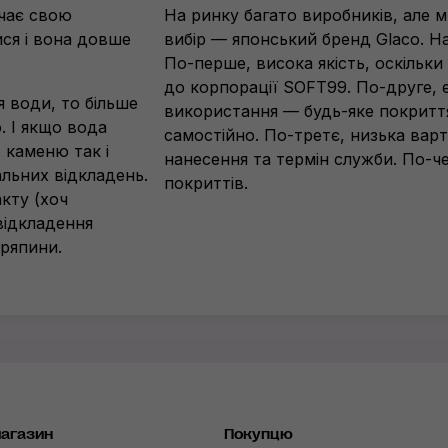
ачає свою
На ринку багато виробників, але
ися і вона довше
вибір — японський бренд Glaco. На
По-перше
, висока якість, оскільк
до корпорації SOFT99.
По-друге
,
я води, то більше
використання —
будь-яке
покриття
. І якщо вода
самостійно.
По-третє
, низька вар
 каменю так і
нанесення та термін служби.
По-ч
альних відкладень.
покриттів.
кту (хоч
 відкладення
дряпини.
магазин
Покупцю