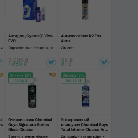
Антидощ Gyeon Q² View
Антизапотівач K2 Fox
EVO
Aero
ом
Гідрофобне покриття для скла
Для скла
2 095 ₴
95 ₴
1 885 ₴
81 ₴
2
Знижка 12%
Знижка 12%
196:56:31
196:56:31
al
Очисник скла Chemical
Універсальний
ow
Guys Signature Series
очищувач Chemical Guys
Glass Cleaner
Total Interior Cleaner And
Protectant
З антистатичним ефектом
Для зовнішніх та внутрішніх