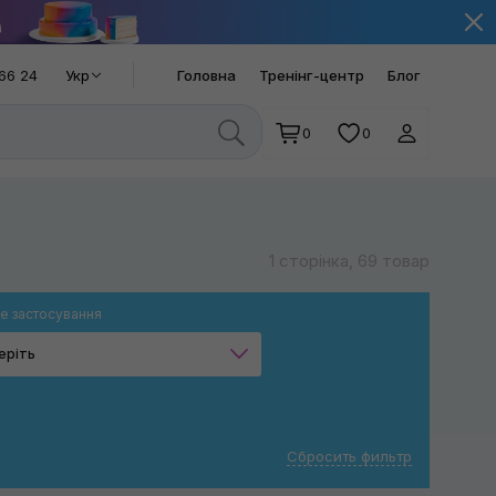
66 24
Укр
Головна
Тренінг-центр
Блог
0
0
1 сторінка, 69 товар
е застосування
еріть
Скло
Дзеркала
Сбросить фильтр
Склоочищувачі