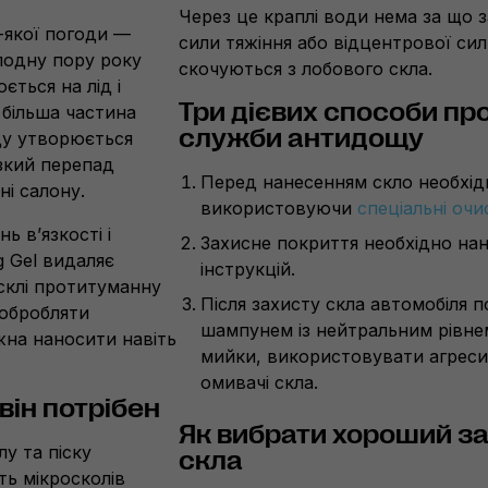
Через це краплі води нема за що з
-якої
погоди —
сили тяжіння або відцентрової си
лодну пору року
скочуються з лобового скла.
ться на лід і
Три дієвих способи пр
 більша частина
служби антидощу
оду утворюється
зкий перепад
Перед нанесенням скло необхід
ні салону.
використовуючи
спеціальні оч
ь в’язкості і
Захисне покриття необхідно н
g
Gel видаляє
інструкцій.
 склі протитуманну
Після захисту скла автомобіля 
 обробляти
шампунем із нейтральним рівнем
жна наносити навіть
мийки, використовувати агреси
омивачі скла.
він потрібен
Як вибрати хороший за
лу та піску
скла
ть мікросколів