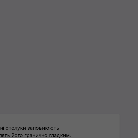
рні сполуки заповнюють
блять його гранично гладким.