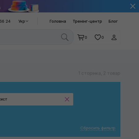
66 24
Укр
Головна
Тренінг-центр
Блог
0
0
1 сторінка, 2 товар
хист
Захист
Сбросить фильтр
Застосувати