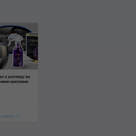
л з догляду за
сними дисками
 статтю