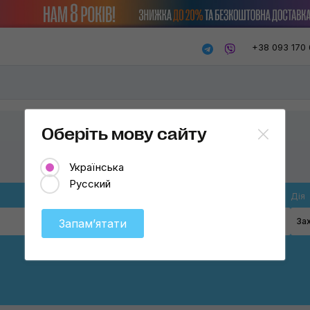
+38 093 170 
Оберіть мову сайту
Українська
Русский
Місце застосування
Дія
Шини
За
Запамʼятати
Шини
Застосувати