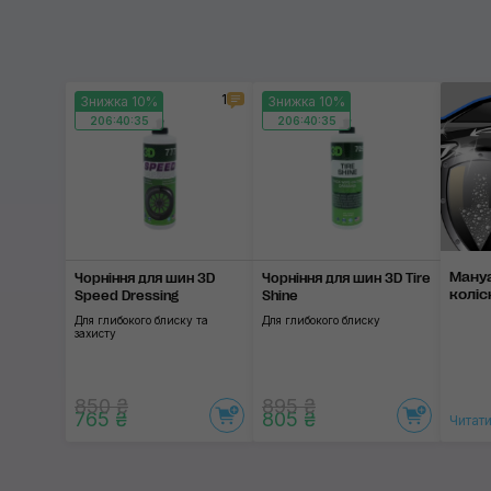
Turtle Wax
Ekokemica
1
Знижка 10%
Знижка 10%
K2
206:40:35
206:40:35
Sipom
Koch-Chemie
Застосувати
Gyeon
Мануа
Чорніння для шин 3D
Чорніння для шин 3D Tire
G'zox
колі
Speed Dressing
Shine
Для глибокого блиску та
Для глибокого блиску
ChemicalPro
захисту
SOFT99
850 ₴
895 ₴
765 ₴
805 ₴
Читати
SGCB
3D