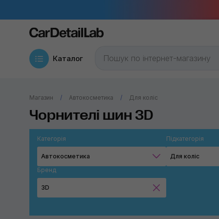
Каталог
Магазин
Автокосметика
Для коліс
Чорнителі шин 3D
Категорія
Підкатегорія
Автокосметика
Для коліс
Бренд
3D
Chemical Guys