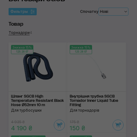
Фильтры
Спочатку
Нові
Товар
Торнадори
4
Знижка 15%
Знижка 15%
125:28:07
125:28:07
Шланг SGCB High
Внутрішня трубка SGCB
Temperature Resistant Black
Tornador Inner Liquid Tube
Hose Ø52mm 10 m
Fitting
Для турбосушки
Для торнадорів
4 935 ₴
175 ₴
4 190 ₴
150 ₴