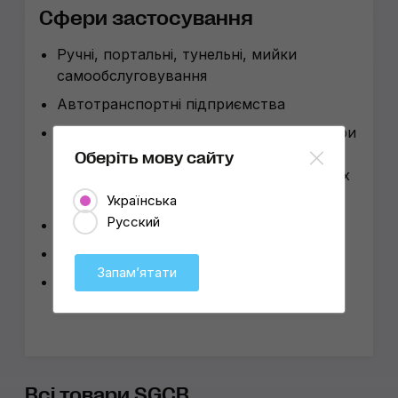
Сфери застосування
Ручні, портальні, тунельні, мийки
самообслуговування
Автотранспортні підприємства
Студії детейлінгу, полірувальні бокси при
мийках, детейлінг-бокси при
Оберіть мову сайту
автосалонах, малярках, АТП, яхт-клубах
та аероклубах
Українська
Русский
СТО повного циклу
Деревообробна промисловість
Запамʼятати
Будівництво
Всі товари SGCB