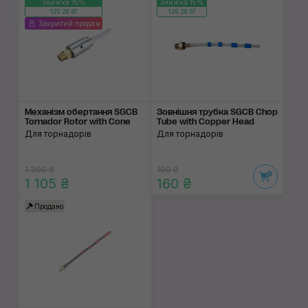
Знижка 15%
Знижка 15%
125:28:07
125:28:07
Закритий продаж
Механізм обертання SGCB
Зовнішня трубка SGCB Chop
Tornador Rotor with Cone
Tube with Copper Head
Для торнадорів
Для торнадорів
1 300 ₴
190 ₴
1 105 ₴
160 ₴
Продано