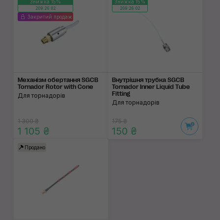
Знижка 15%
Знижка 15%
209:26:02
209:26:02
Закритий продаж
Механізм обертання SGCB
Внутрішня трубка SGCB
Tornador Rotor with Cone
Tornador Inner Liquid Tube
Fitting
Для торнадорів
Для торнадорів
1 300 ₴
175 ₴
1 105 ₴
150 ₴
Продано