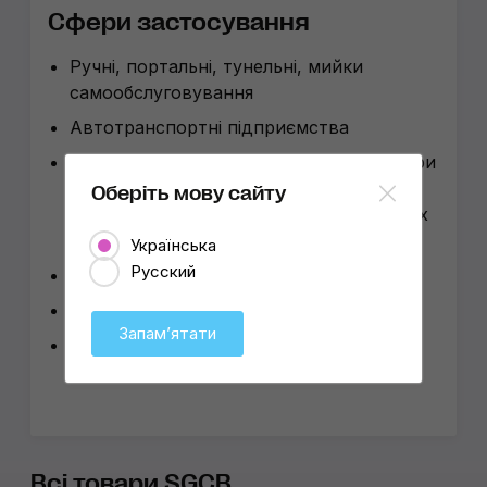
Сфери застосування
Ручні, портальні, тунельні, мийки
самообслуговування
Автотранспортні підприємства
Студії детейлінгу, полірувальні бокси при
мийках, детейлінг-бокси при
Оберіть мову сайту
автосалонах, малярках, АТП, яхт-клубах
та аероклубах
Українська
Русский
СТО повного циклу
Деревообробна промисловість
Запамʼятати
Будівництво
Всі товари SGCB