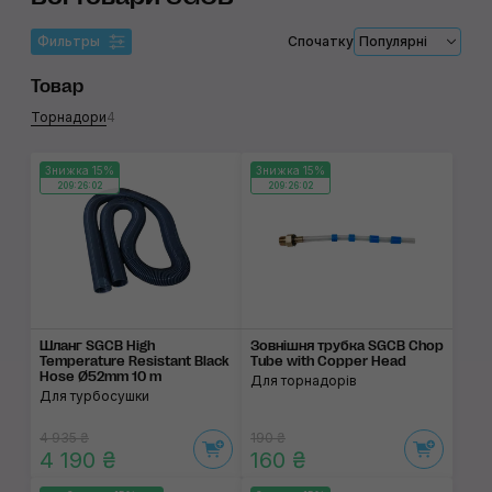
Фильтры
Спочатку
Популярні
Товар
Торнадори
4
Знижка 15%
Знижка 15%
209:26:02
209:26:02
Шланг SGCB High
Зовнішня трубка SGCB Chop
Temperature Resistant Black
Tube with Copper Head
Hose Ø52mm 10 m
Для торнадорів
Для турбосушки
4 935 ₴
190 ₴
4 190 ₴
160 ₴