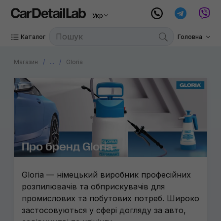
Wizard
Укр
PADS99
Каталог
Головна
Atlantic
Canyon
Магазин
...
Gloria
Ekokemi
Aroma S
Little Jo
Idrobas
Про бренд Gloria
Sipom
Gloria — німецький виробник професійних
розпилювачів та обприскувачів для
промислових та побутових потреб. Широко
застосовуються у сфері догляду за авто,