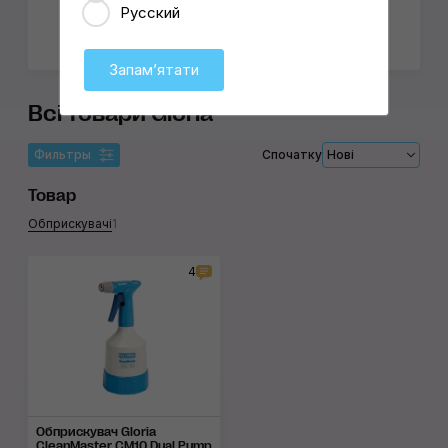
Русский
об'єктів
Запамʼятати
Всі товари Gloria
Фильтры
Спочатку
Нові
Товар
Обприскувачі
1
4
Обприскувач Gloria
CleanMaster CM10 Dual Pump