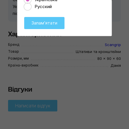
Русский
Україні. Надаємо гарантію 12 місяців та
післягарантійний ремонт.
Запамʼятати
Характеристики
Бренд
Scangrip
Товар
Штативи та кронштейни
Розміри, мм
80 × 90 × 60
Країна-виробник
Данія
Відгуки
Написати відгук