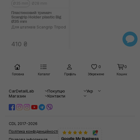
Ø35 mm
Ø28 mm
Пластиковий тримач
Scangrip Holder plastic Big
Ø35 mm
Для штативів Scangrip Tripod
410 ₴
0
0
Головна
Каталог
Профіль
Збережене
Кошик
CarDetailLab
Покупцю
Укр
Магазин
Контакти
CDL 2017-2026
Політика конфіденційності
Google My Business
Правова інформація