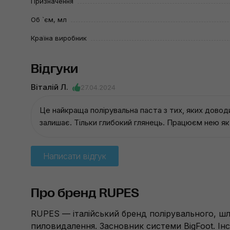
Призначення
Об `єм, мл
Країна виробник
Відгуки
Віталій Л.
27.04.2024
Це найкраща полірувальна паста з тих, яких довод
залишає. Тільки глибокий глянець. Працюєм нею як 
Написати відгук
Про бренд RUPES
RUPES — італійський бренд полірувального, ш
пиловидалення. Засновник системи BigFoot. Ін