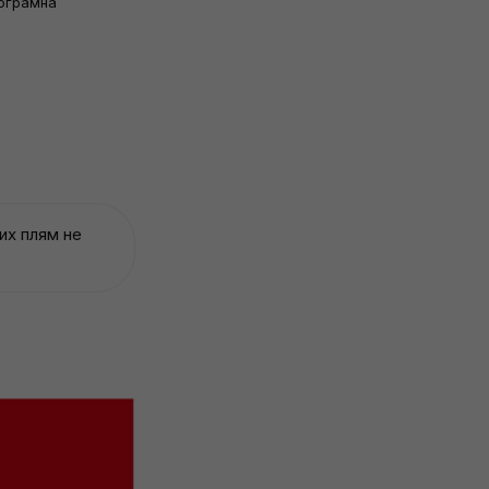
лограмна
их плям не