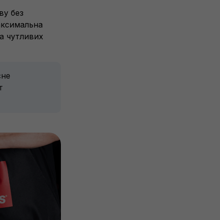
ву без
максимальна
на чутливих
сне
т