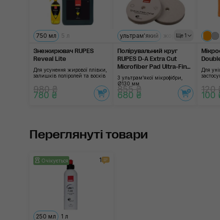
750 мл
5 л
ультрам'який
жорсткий
м'який
Ще 1
Знежирювач RUPES
Полірувальний круг
Мікро
Reveal Lite
RUPES D-A Extra Cut
Doubl
Microfiber Pad Ultra-Fine
Для усунення жирової плівки,
Для уні
MF130S
залишків поліролей та восків
застосу
З ультрам'якої мікрофібри,
Ø130 мм
980 ₴
855 ₴
120 
780 ₴
680 ₴
100 
Переглянуті товари
1
Очікується
250 мл
1 л