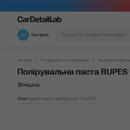
Каталог
Магазин
Полірування та шліфування
Витратні матеріал
Полірувальна паста RUPES 
Фінішна
Опис
Характеристики
Відгуки
1
RUPES