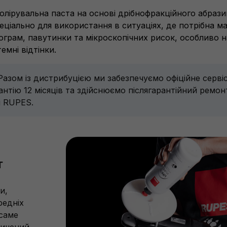
олірувальна паста на основі дрібнофракційного абрази
пеціально для використання в ситуаціях, де потрібна 
олограм, павутинки та мікроскопічних рисок, особливо 
мні відтінки.
 Разом із дистрибуцією ми забезпечуємо офіційне серві
нтію 12 місяців та здійснюємо післягарантійний ремон
я RUPES.
т
и,
редніх
 саме
сичений