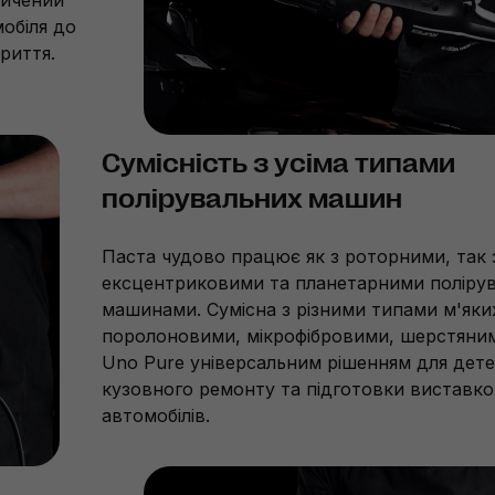
мобіля до
риття.
Сумісність з усіма типами
полірувальних машин
Паста чудово працює як з роторними, так 
ексцентриковими та планетарними поліру
машинами. Сумісна з різними типами м'яких
поролоновими, мікрофібровими, шерстяним
Uno Pure універсальним рішенням для дете
кузовного ремонту та підготовки виставк
автомобілів.