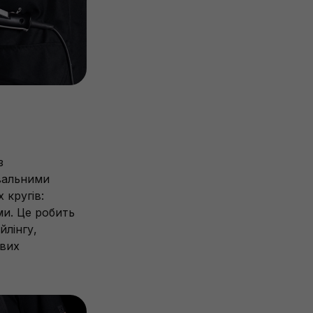
з
вальними
 кругів:
и. Це робить
йлінгу,
ових