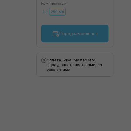
Комплектація
1 л
250 мл
Передзамовлення
Оплата.
Visa, MasterCard,
Liqpay, оплата частинами, за
реквізитами