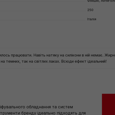
Фінішні, Антиго
250
Італія
илось працювати. Навіть натяку на силікони в ній немає. Жирн
на темних, так на світлих лаках. Всюди ефект ідеальний!
ліфувального обладнання та систем
струменти бренду ідеально підходять для