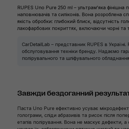
RUPES Uno Pure 250 ml – ультрам'яка фінішна п
наповнювачів та силіконів. Вона розроблена с
якість обробки: глибокий блиск, відсутність г
лакофарбових покриттях, включаючи чорні та те
CarDetailLab – представник RUPES в Україні.
обслуговування техніки бренду. Надаємо гара
полірувального та шліфувального обладнанн
Завжди бездоганний результа
Паста Uno Pure ефективно усуває мікродефект
голограми, сліди абразивів та рисок після попе
етапів полірування. Вона не маскує дефекти, а
усуває їх, забезпечуючи оптично чистий та на