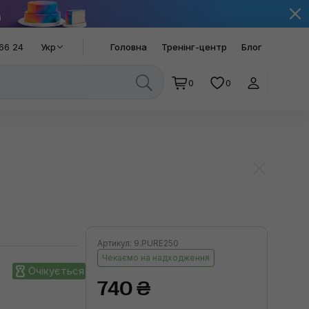
66 24
Укр
Головна
Тренінг-центр
Блог
0
0
Артикул: 9.PURE250
Чекаємо на надходження
Очікується
740 ₴