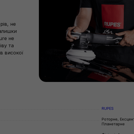
рів, не
залишки
ure не
іву та
ов високої
RUPES
Роторне, Ексцен
Планетарне