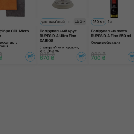
ультрам'який
твердий
середній
250 мл
м'який
1 л
Ще 2
фібра CDL Micro
Полірувальний круг
Полірувальна паста
e
RUPES D-A Ultra Fine
RUPES D-A Fine 250 ml
DA150S
версального
Середньоабразивна
вання
З ультрам'якого поролону,
Ø130/150 мм
₴
835 ₴
880 ₴
₴
670 ₴
700 ₴