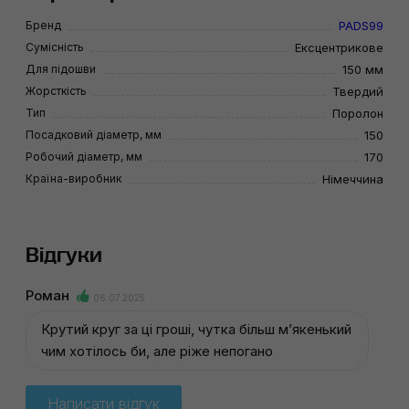
Бренд
PADS99
Сумісність
Ексцентрикове
Для підошви
150 мм
Жорсткість
Твердий
Тип
Поролон
Посадковий діаметр, мм
150
Робочий діаметр, мм
170
Країна-виробник
Німеччина
Відгуки
Роман
06.07.2025
Крутий круг за ці гроші, чутка більш мʼякенький
чим хотілось би, але ріже непогано
Написати відгук