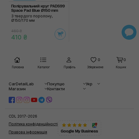
Полірувальний круг PADS99
Space Pad Blue Ø150 mm
З твердого поролону,
Ø150/170 мм
460 ₴
410 ₴
0
0
Головна
Каталог
Профіль
Збережене
Кошик
CarDetailLab
Покупцю
Укр
Магазин
Контакти
CDL 2017-2026
Політика конфіденційності
Google My Business
Правова інформація