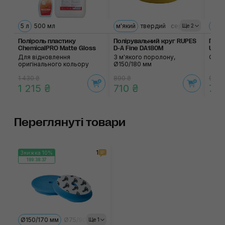
5 л
500 мл
м'який
твердий
середній
ультра
250
Ще 2
Поліроль пластику
Полірувальний круг RUPES
Полі
ChemicalPRO Matte Gloss
D-A Fine DA180M
Uno 
Для відновлення
З м'якого поролону,
Одно
оригінального кольору
Ø150/180 мм
1 430 ₴
890 ₴
985 
1 215 ₴
710 ₴
79
Переглянуті товари
1
Знижка 10%
189:38:37
Ø150/170 мм
Ø75/90 мм
Ø125/140 мм
Ще 1