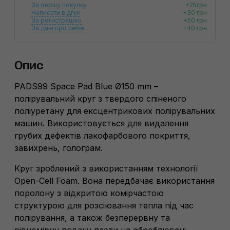
За першу покупку
+25грн
Написати відгук
+30 грн
За регистрацию
+50 грн
За дані про себе
+40 грн
Опис
PADS99 Space Pad Blue Ø150 mm –
полірувальний круг з твердого спіненого
поліуретану для ексцентрикових полірувальних
машин. Використовується для видалення
грубих дефектів лакофарбового покриття,
завихрень, голограм.
Круг зроблений з використанням технології
Open-Cell Foam. Вона передбачає використання
поролону з відкритою комірчастою
структурою для розсіювання тепла під час
полірування, а також безперервну та