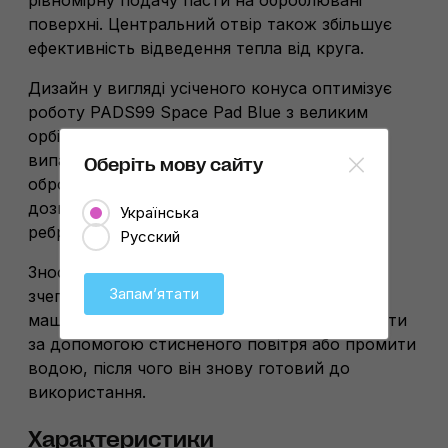
рівномірну подачу пасти на оброблювані
поверхні. Центральний отвір також збільшує
ефективність відведення тепла від круга.
Дизайн у вигляді усіченого конуса оптимізує
роботу PADS99 Space Pad Blue з великим
орбітальним ходом, застерігаючи від
випадкового контакту між підошвою та
Оберіть мову сайту
оброблюваною поверхнею. Ця особливість
дозволяє безпечно працювати з краями та
Українська
ребрами деталей.
Русский
Зносостійка Velcro-липучка сприяє міцному
Запамʼятати
зчепленню круга з підошвою полірувальної
машини. Після роботи круг необхідно продути
за допомогою стисненого повітря або промити
водою, після чого він знову готовий до
використання.
Характеристики