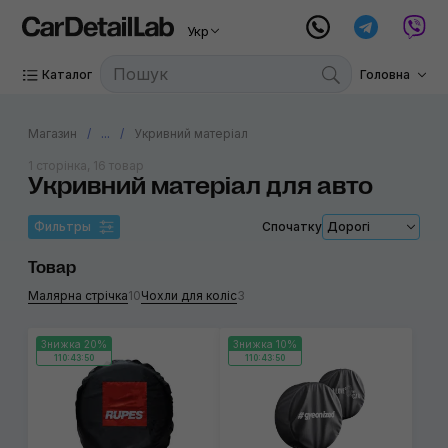
Укр
Каталог
Головна
Магазин
...
Укривний матеріал
1 сторінка, 16 товар
Укривний матеріал для авто
Фильтры
Спочатку
Дорогі
Товар
Малярна стрічка
10
Чохли для коліс
3
Знижка 20%
Знижка 10%
110:43:50
110:43:50