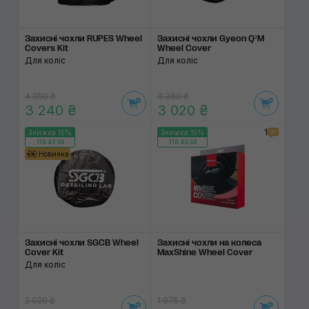
Захисні чохли RUPES Wheel
Захисні чохли Gyeon Q²M
Covers Kit
Wheel Сover
Для коліс
Для коліс
4 050 ₴
3 360 ₴
3 240 ₴
3 020 ₴
1
Знижка 15%
Знижка 15%
110:43:50
110:43:50
Новинка
Захисні чохли SGCB Wheel
Захисні чохли на колеса
Cover Kit
MaxShine Wheel Cover
Для коліс
2 020 ₴
1 975 ₴