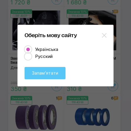
1 720 ₴
1 680 ₴
1
Знижка 10%
Знижка 10%
110:43:50
110:43:50
Оберіть мову сайту
Українська
Русский
Захисний чохол Gyeon Q²M
Захисний чохол Gyeon Q²M
Seat Cover
Steering Wheel Cover
Для переднього сидіння
Для керма
Запамʼятати
385 ₴
340 ₴
350 ₴
310 ₴
1
6
Знижка 10%
Знижка 10%
110:43:50
110:43:50