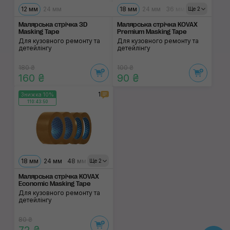
12 мм
24 мм
18 мм
24 мм
36 мм
48 мм
Ще 2
Малярська стрічка 3D
Малярська стрічка KOVAX
Masking Tape
Premium Masking Tape
Для кузовного ремонту та
Для кузовного ремонту та
детейлінгу
детейлінгу
180 ₴
100 ₴
160 ₴
90 ₴
1
Знижка 10%
110:43:50
18 мм
24 мм
48 мм
36 мм
Ще 2
Малярська стрічка KOVAX
Economic Masking Tape
Для кузовного ремонту та
детейлінгу
80 ₴