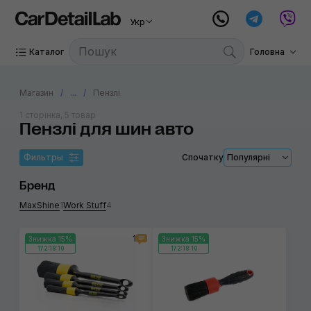
Укр
Каталог
Головна
Магазин
...
Пензлі
1 сторінка, 5 товар
Пензлі для шин авто
Фильтры
Спочатку
Популярні
Бренд
MaxShine
1
Work Stuff
4
1
Знижка 15%
Знижка 15%
172:18:10
172:18:10