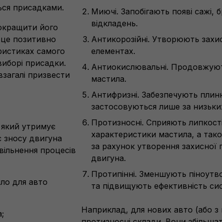
ться присадками.
Миючі. Запобігають появі сажі, 
відкладень.
окращити його
, це позитивно
Антикорозійні. Утворюють захис
еристиках самого
елементах.
виборі присадки.
Антиокислювальні. Продовжуют
загалі призвести
мастила.
Антифризні. Забезпечують плин
застосовуються лише за низьки
Протизносні. Сприяють липкост
який утримує
характеристики мастила, а так
є зносу двигуна
за рахунок утворення захисної 
овільнення процесів
двигуна.
Протипінні. Зменшують піноутв
ло для авто
та підвищують ефективність си
Наприклад, для нових авто (або з 
;
протизносні склади. Вони збільша