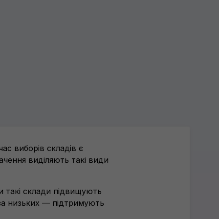
ас виборів складів є
ачення виділяють такі види
ри такі склади підвищують
 за низьких — підтримують