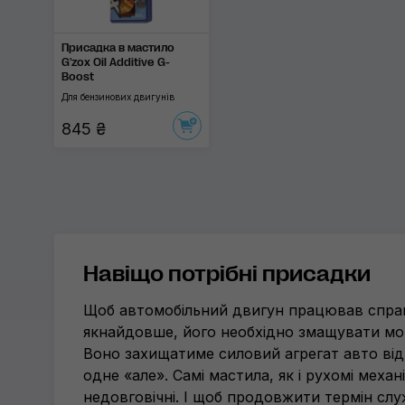
Присадка в мастило
G'zox Oil Additive G-
Boost
Для бензинових двигунів
845 ₴
Навіщо потрібні присадки
Щоб автомобільний двигун працював спра
якнайдовше, його необхідно змащувати м
Воно захищатиме силовий агрегат авто від
одне «але». Самі мастила, як і рухомі механ
недовговічні. І щоб продовжити термін сл