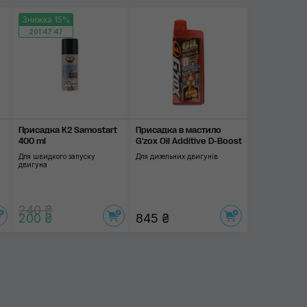
Знижка 15%
201:47:46
Присадка K2 Samostart
Присадка в мастило
400 ml
G'zox Oil Additive D-Boost
Для швидкого запуску
Для дизельних двигунів
двигуна
240 ₴
200 ₴
845 ₴