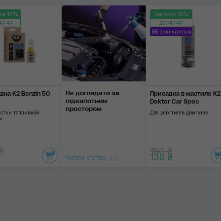
Застосувати
ка 15%
Знижка 15%
47:46
201:47:46
Закінчується
Як доглядати за
дка K2 Benzin 50
Присадка в мастило K2
підкапотним
Doktor Car Spec
простором
истки топливной
Для усіх типів двигунів
ы
₴
150 ₴
130 ₴
Читати статтю