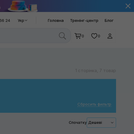
66 24
Укр
Головна
Тренінг-центр
Блог
0
0
1 сторінка, 7 товар
Сбросить фильтр
Спочатку
Дешеві