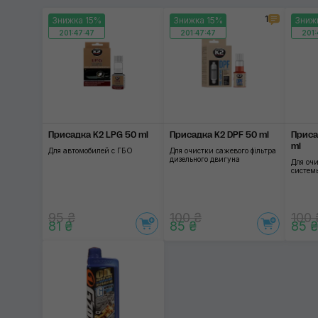
1
Знижка 15%
Знижка 15%
Зниж
201:47:46
201:47:46
201:
Присадка K2 LPG 50 ml
Присадка K2 DPF 50 ml
Приса
ml
Для автомобилей с ГБО
Для очистки сажевого фільтра
дизельного двигуна
Для оч
систем
95 ₴
100 ₴
100 
81 ₴
85 ₴
85 ₴