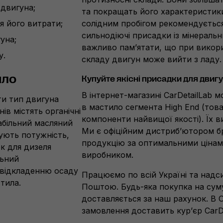
 двигуна;
та покращать його характеристики.
я його витрати;
солідним пробігом рекомендуєтьс
сильнодіючі присадки із мінераль
уна;
важливо пам’ятати, що при викорис
у.
складу двигун може вийти з ладу.
ило
Купуйте якісні присадки для двигу
В
інтернет-магазині
CarDetailLab 
ти тип двигуна
в мастило сегмента High End (тов
ів містять органічні
компоненти найвищої якості). Їх в
абільний масляний
Ми є офіційним дистриб’ютором б
шують потужність,
продукцію за оптимальними ціна
к для дизеля
виробником.
льний
 відкладенню осаду
Працюємо по всій Україні та над
тила.
Поштою.
Будь-яка
покупка на суму
доставляється за наш рахунок. В Од
замовлення доставить кур’єр CarDe