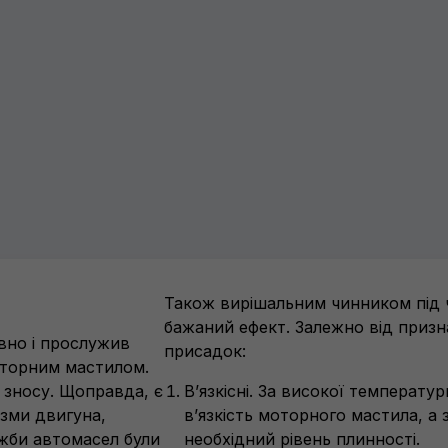
Також вирішальним чинником під ч
бажаний ефект. Залежно від призн
вно і прослужив
присадок:
оторним мастилом.
 зносу. Щоправда, є
В’язкісні. За високої температу
ізми двигуна,
в’язкість моторного мастила, а
ужби автомасел були
необхідний рівень плинності.