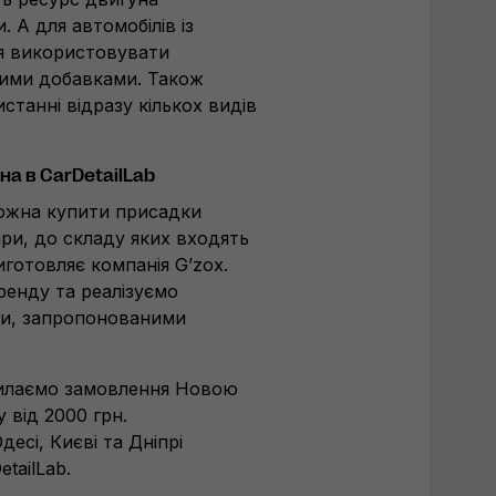
 А для автомобілів із
я використовувати
ними добавками. Також
танні відразу кількох видів
на в CarDetailLab
можна купити присадки
ари, до складу яких входять
иготовляє компанія G’zox.
ренду та реалізуємо
ми, запропонованими
силаємо замовлення Новою
 від 2000 грн.
есі, Києві та Дніпрі
tailLab.