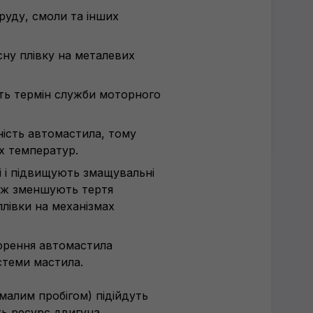
бруду, смоли та інших
ну плівку на металевих
ь термін служби моторного
ність автомастила, тому
х температур.
і і підвищують змащувальні
ож зменшують тертя
плівки на механізмах
орення автомастила
стеми мастила.
малим пробігом) підійдуть
ть ресурс двигуна