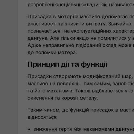
розроблені спеціальні склади, які називаю
Присадка в моторне мастило допомагає п
властивості та знизити витрату. Звичайно
позначається і на експлуатаційних характ
двигуна. Але тільки якщо не помилитися у 
Адже неправильно підібраний склад може в
до поломки мотора.
Принцип дії та функції
Присадки створюють модифікований шар, 
мастиоо на поверхні і, тим самим, запобіга
та його механізмів. Також відбувається уп
окиснення та корозії металу.
Таким чином, до функцій присадок в масти
відносяться:
зниження тертя між механізмами двигуна