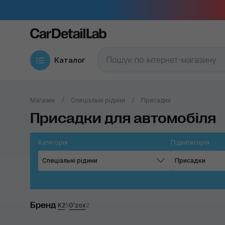
Каталог
Магазин
Спеціальні рідини
Присадки
Присадки для автомобіля
Категорія
Підкатегорія
Спеціальні рідини
Присадки
Бренд
K2
5
G'zox
2