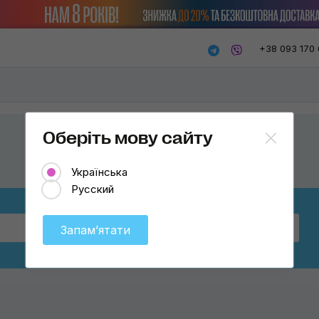
+38 093 170 
Оберіть мову сайту
Українська
Русский
Бренд
Оберіть
Запамʼятати
K2
G'zox