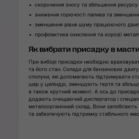
скорочення зносу та збільшення ресурсу
зниження горючості палива та зменшенн
зменшення рівня шуму працюючого двиг
профілактика окислення та корозії метал
Як вибрати присадку в маст
При виборі присадки необхідно враховува
та його стан. Склади для бензинових двигун
сполуки, які допомагають підтримувати ст
шар у циліндрі, зменшують тертя та збіль
а також крутний момент. А ось до присадо
додають очищаючий диспергатор і спеціа
металоорганічний склад. Вони запобігають
та забезпечують підтримку стабільного мас