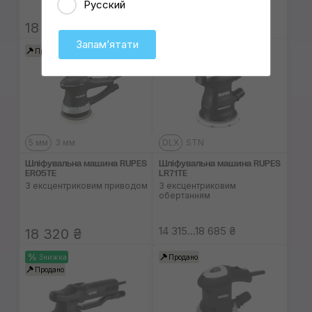
Русский
18 320 ₴
15 970 ₴
Запамʼятати
Продано
Продано
5 мм
3 мм
DLX
STN
Шліфувальна машина RUPES
Шліфувальна машина RUPES
ER05TE
LR71TE
З ексцентриковим приводом
З ексцентриковим
обертанням
14 315...18 685 ₴
18 320 ₴
Знижка
Продано
Продано