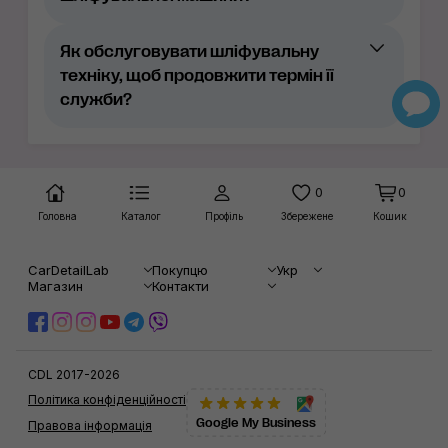
6 мм: найбільш ""універсальний""
розмір ходу ексцентрика. Сумісний з
Як обслуговувати шліфувальну
абразивами від Р120 до Р600. При
техніку, щоб продовжити термін її
правильно підібраному абразивному
служби?
матеріалі підходить як для фінішного,
так і для грубого шліфування
9 мм - ексцентрик для грубого,
0
0
чорнового шліфування. Працює з
Головна
абразивами Р40…180.
Каталог
Профіль
Збережене
Кошик
CarDetailLab
Покупцю
Укр
Магазин
Контакти
CDL 2017-2026
Політика конфіденційності
Google My Business
Правова інформація