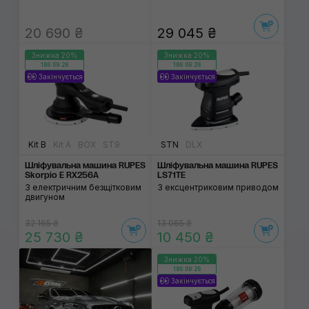
20 690 ₴
29 045 ₴
Знижка 20%
Знижка 20%
186:09:26
186:09:26
Закінчується
Закінчується
Kit B
Kit A
BOX
ST9
STN
DLX
Шліфувальна машина RUPES
Шліфувальна машина RUPES
Skorpio E RX256A
LS71TE
З електричним безщітковим
З ексцентриковим приводом
двигуном
32 165 ₴
13 065 ₴
25 730 ₴
10 450 ₴
Знижка 20%
186:09:26
Закінчується