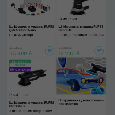
3 мм
5 мм
Шліфувальна машина RUPES
Шліфувальна машина RUPES
Q-MAG iBrid Nano
ER303TE
На акумуляторі
З ексцентриковим приводом
41 745 ₴
22 800 ₴
33 400 ₴
18 240 ₴
Знижка 20%
186:09:26
Закінчується
6 мм
9 мм
Поліруван­ня кузо­ва: 8 поми­
Шліфувальна машина RUPES
лок нова­чка
BR106AES
З планетарним обертанням