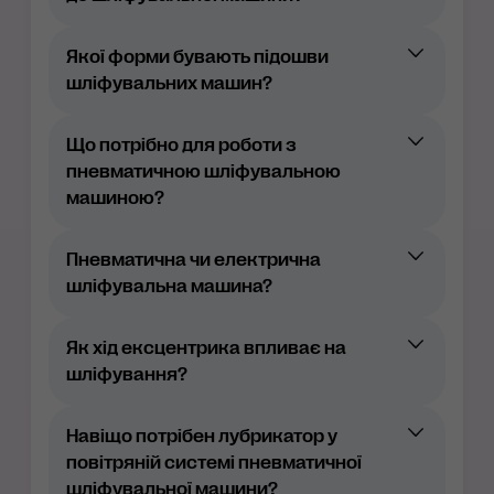
способом підключення (електричні та
пневматичне);
Якої форми бувають підошви
способом видалення пилу (примусове
шліфувальних машин?
та автономне). При цьому
шліфувальним машинам з примусовим
типом видалення пилу в примусовому
Що потрібно для роботи з
порядку потрібне підключення
пневматичною шліфувальною
пилососа.
машиною?
Пневматична чи електрична
шліфувальна машина?
Як хід ексцентрика впливає на
шліфування?
3 мм: використовується для фінішної
обробки поверхонь із застосуванням
Навіщо потрібен лубрикатор у
абразивів із дрібною зернистістю (Р800
повітряній системі пневматичної
і вище)
шліфувальної машини?