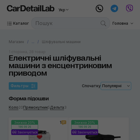
Укр
Каталог
Головна
Магазин
...
Шліфувальні машини
1 сторінка, 28 товар
Електричні шліфувальні
машини з ексцентриковим
приводом
Фильтры
Спочатку
Популярні
Форма підошви
Коло
20
Прямокутник
5
Дельта
3
1
Знижка 20%
Знижка 20%
186:09:26
186:09:26
Закінчується
Закінчується