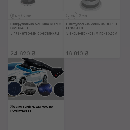
9 мм
6 мм
5 мм
3 мм
Шліфувальна машина RUPES
Шліфувальна машина RUPES
BR109AES
ER155TES
З планетарним обертанням
З ексцентриковим приводом
24 620 ₴
16 810 ₴
Як зрозуміти, що час на
полірування