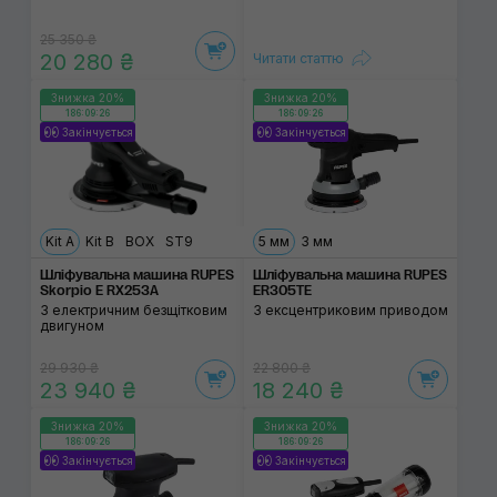
25 350 ₴
20 280 ₴
Читати статтю
Знижка 20%
Знижка 20%
186:09:26
186:09:26
Закінчується
Закінчується
Kit A
Kit B
BOX
ST9
5 мм
3 мм
Шліфувальна машина RUPES
Шліфувальна машина RUPES
Skorpio E RX253A
ER305TE
З електричним безщітковим
З ексцентриковим приводом
двигуном
29 930 ₴
22 800 ₴
23 940 ₴
18 240 ₴
Знижка 20%
Знижка 20%
186:09:26
186:09:26
Закінчується
Закінчується