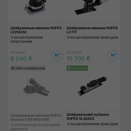
Шліфувальна машина RUPES
Шліфувальна машина RUPES
LE21AСM
LC71T
З ексцентриковим
З ексцентриковим приводом
обертанням
10 045 ₴
13 375 ₴
8 040 ₴
10 700 ₴
Знято з виробництва
Очікується
Шліфувальний рубанок
Шліфувальна машина RUPES
RUPES SL42AES
Skorpio E RX156A KitB
З ексцентриковим приводом
З електричним безщітковим
двигуном