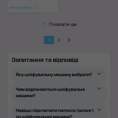
Читати статтю
Показати ще
1
2
Запитання та відповіді
Яку шліфувальну машину вибрати?
Чим відрізняються шліфувальні
типом приводу (із зубчастим
машини?
приводом, ексцентрикові);
ходом ексцентрика (3, 6, 9 мм);
Навіщо підключати пилосос (шланг)
до шліфувальної машини?