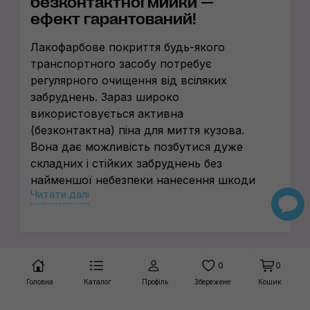
безконтактної мийки —
ефект гарантований!
Лакофарбове покриття будь-якого
транспортного засобу потребує
регулярного очищення від всіляких
забруднень. Зараз широко
використовується активна
(безконтактна) піна для миття кузова.
Вона дає можливість позбутися дуже
складних і стійких забруднень без
найменшої небезпеки нанесення шкоди
Читати далі
ЛФП. Купити таку піну нескладно в
CarDetailLab. Ми пропонуємо найкращі
засоби від перевірених виробників за
повністю обґрунтованими цінами.
Склад та особливості вибору
0
0
активної піни
Головна
Каталог
Профіль
Збережене
Кошик