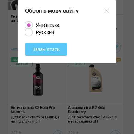
1 л
5 л
Оберіть мову сайту
Як правильно помити
Активна піна Koch-Chemie
автомобіль
Green Star
Українська
Для зовнішніх та внутрішніх
Русский
поверхонь, з лужним pH
510 ₴
Запамʼятати
450 ₴
Читати статтю
3
1
Знижка 15%
Знижка 15%
169:06:19
169:06:19
Активна піна K2 Bela Pro
Активна піна K2 Bela
Neon 1 L
Blueberry
Для безконтактної мийки, з
Для безконтактної мийки, з
нейтральним pH
нейтральним pH
345 ₴
320 ₴