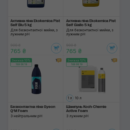
Активна піна Ekokemica Pist
Активна піна Ekokemica Pist
Self Blu 5 kg
Self Giallo 5 kg
Для безконтактної мийки, з
Для безконтактної мийки, з
лужним pH
лужним pH
900 ₴
900 ₴
765 ₴
765 ₴
1
1
Знижка 10%
Знижка 12%
169:06:19
169:06:19
1 л
10 л
Безконтактна піна Gyeon
Шампунь Koch-Chemie
Q²M Foam
Active Foam
З нейтральним pH
З лужним pH