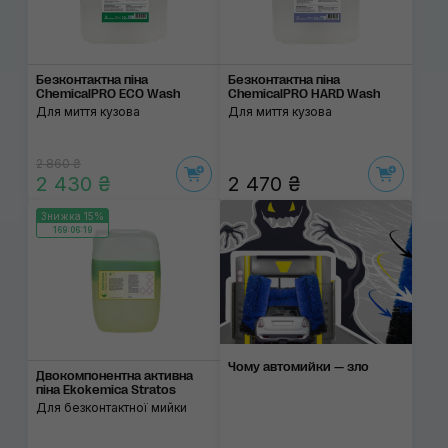
Безконтактна піна
Безконтактна піна
ChemicalPRO ECO Wash
ChemicalPRO HARD Wash
Для миття кузова
Для миття кузова
2 860 ₴
2 430 ₴
2 470 ₴
Знижка 15%
169:06:19
Чому автомийки — зло
Двокомпонентна активна
піна Ekokemica Stratos
Для безконтактної мийки