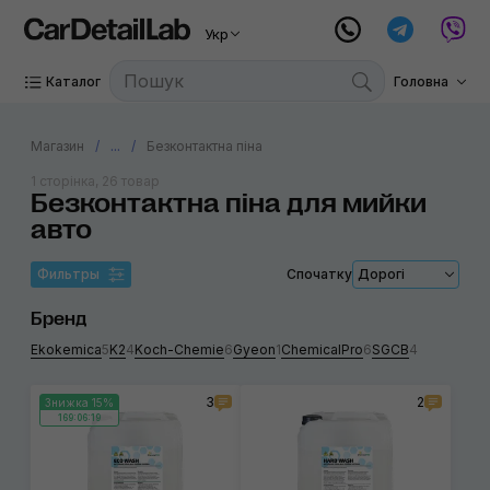
Укр
Каталог
Головна
Магазин
...
Безконтактна піна
1 сторінка, 26 товар
Безконтактна піна для мийки
авто
Фильтры
Спочатку
Дорогі
Бренд
Ekokemica
5
K2
4
Koch-Chemie
6
Gyeon
1
ChemicalPro
6
SGCB
4
3
2
Знижка 15%
169:06:19