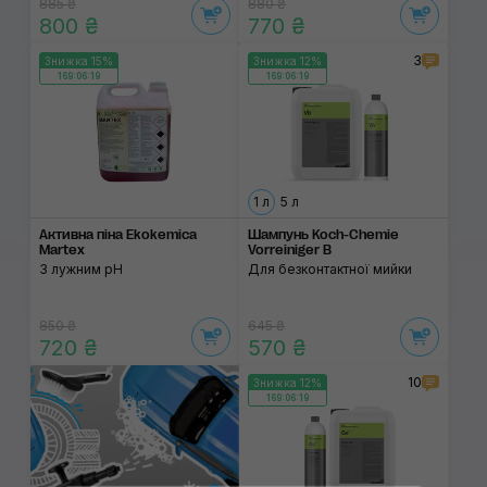
885 ₴
880 ₴
800 ₴
770 ₴
3
Знижка 15%
Знижка 12%
169:06:19
169:06:19
1 л
5 л
Активна піна Ekokemica
Шампунь Koch-Chemie
Martex
Vorreiniger В
З лужним pH
Для безконтактної мийки
850 ₴
645 ₴
720 ₴
570 ₴
10
Знижка 12%
169:06:19