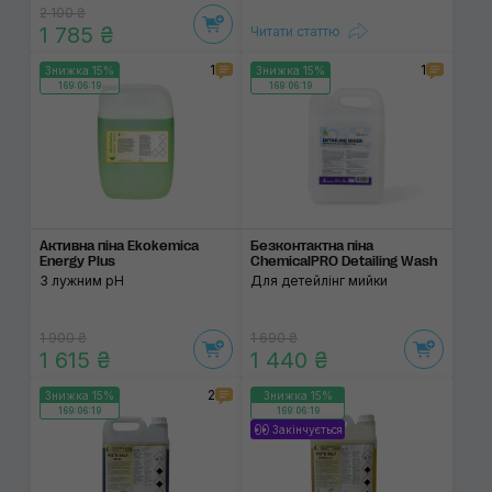
2 100 ₴
1 785 ₴
Читати статтю
1
1
Знижка 15%
Знижка 15%
169:06:19
169:06:19
Активна піна Ekokemica
Безконтактна піна
Energy Plus
ChemicalPRO Detailing Wash
З лужним pH
Для детейлінг мийки
1 900 ₴
1 690 ₴
1 615 ₴
1 440 ₴
2
Знижка 15%
Знижка 15%
169:06:19
169:06:19
Закінчується