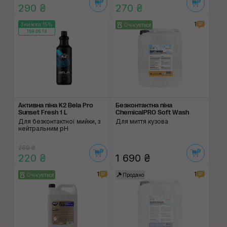
290 ₴
270 ₴
1
Знижка 15%
Очікується
169:06:19
Активна піна K2 Bela Pro
Безконтактна піна
Sunset Fresh 1 L
ChemicalPRO Soft Wash
Для безконтактної мийки, з
Для миття кузова
нейтральним pH
260 ₴
220 ₴
1 690 ₴
1
1
Очікується
Продано