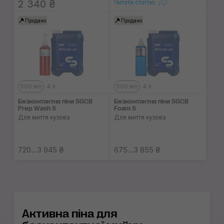
2 340 ₴
Читати статтю
Продано
Продано
500 мл
4 л
500 мл
4 л
Безконтактна піна SGCB
Безконтактна піна SGCB
Prep Wash S
Foam S
Для миття кузова
Для миття кузова
720...3 945 ₴
675...3 855 ₴
Активна піна для