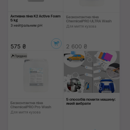
Активна піна K2 Active Foam
Безконтактна піна
5 kg
ChemicalPRO ULTRA Wash
З нейтральним pH
Для миття кузова
575 ₴
2 600 ₴
Продано
5 способів помити машину:
Безконтактна піна
який вибрати
ChemicalPRO Pro Wash
Для миття кузова