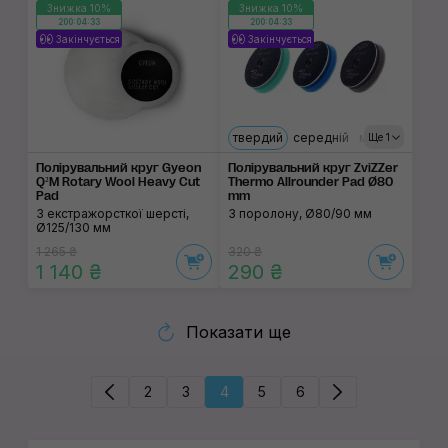
Знижка 10%
Знижка 10%
200:04:33
200:04:33
Закінчується
Закінчується
твердий
середній
м'який
Ще 1
Полірувальний круг Gyeon
Полірувальний круг ZviZZer
Q²M Rotary Wool Heavy Cut
Thermo Allrounder Pad Ø80
Pad
mm
З екстражорсткої шерсті,
З поролону, Ø80/90 мм
Ø125/130 мм
1 265 ₴
320 ₴
1 140 ₴
290 ₴
Показати ще
2
3
4
5
6