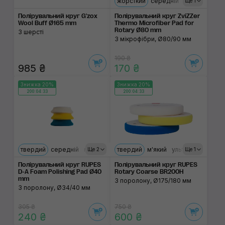
жорсткий
середній
м'який
Ще 1
Полірувальний круг G'zox
Полірувальний круг ZviZZer
Wool Buff Ø165 mm
Thermo Microfiber Pad for
Rotary Ø80 mm
З шерсті
З мікрофібри, Ø80/90 мм
190 ₴
985 ₴
170 ₴
Знижка 20%
Знижка 20%
200:04:33
200:04:33
твердий
середній
м'який
ультрам'який
твердий
м'який
ультрам'який
Ще 2
Ще 1
Полірувальний круг RUPES
Полірувальний круг RUPES
D-A Foam Polishing Pad Ø40
Rotary Coarse BR200H
mm
З поролону, Ø175/180 мм
З поролону, Ø34/40 мм
305 ₴
750 ₴
240 ₴
600 ₴