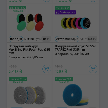
535 ₴
1 330 ₴
Знижка 15%
Знижка
200:04:33
Закінчується
твердий
м'який
ультрам'який
екстратвердий
ультрам'який
тве
Ще 1
Ще 3
Полірувальний круг
Полірувальний круг ZviZZer
MaxShine Flat Foam Pad Ø85
TRAPEZ Pad Ø35 mm
mm
З поролону, Ø35/55 мм
З поролону, Ø75/85 мм
405 ₴
140 ₴
340 ₴
130 ₴
Знижка 20%
Знижка 20%
200:04:33
200:04:33