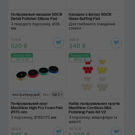
Полірувальні насадки SGCB
Насадка з фетру SGCB
Detail Polisher Ellipse Pad
Glass Buffing Pad
З твердого поролону, Ø28
Для глибокого очищення
мм
стекол
735 ₴
405 ₴
620 ₴
340 ₴
Знижка 15%
Знижка 15%
200:04:33
200:04:33
екстратвердий
твердий
м'який
ультрам'який
Ще 2
Полірувальний круг
Набір полірувальних кругів
MaxShine High Pro Foam Pad
MaxShine Cordless Mini
Ø175 mm
Polishing Pads Kit V2
З поролону, Ø155/175 мм
З поролону, мікрофібри та
шерсті
630 ₴
1 570 ₴