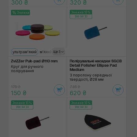
300 ₴
320 ₴
Знижка 15%
Знижка
200:04:33
ультрам'який
м'який
середній
твердий
екстратвердий
Ще 3
ZviZZer Puk-pad Ø110 mm
Полірувальні насадки SGCB
Detail Polisher Ellipse Pad
Круг для ручного
Medium
полірування
З поролону середньої
твердості, Ø28 мм
175 ₴
735 ₴
150 ₴
620 ₴
Знижка 15%
Знижка 15%
200:04:33
200:04:33