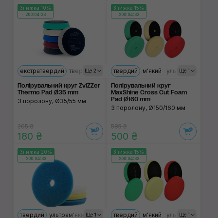
Знижка 10%
Знижка 15%
200:04:33
200:04:33
екстратвердий
твердий
ультрам'який
твердий
середній
м'який
ультрам'який
Ще 2
Ще 1
Полірувальний круг ZviZZer
Полірувальний круг
Thermo Pad Ø35 mm
MaxShine Cross Cut Foam
Pad Ø160 mm
З поролону, Ø35/55 мм
З поролону, Ø150/160 мм
205 ₴
585 ₴
180 ₴
500 ₴
Знижка 20%
Знижка 15%
200:04:33
200:04:33
твердий
ультрам'який
м'який
твердий
м'який
ультрам'який
Ще 1
Ще 1