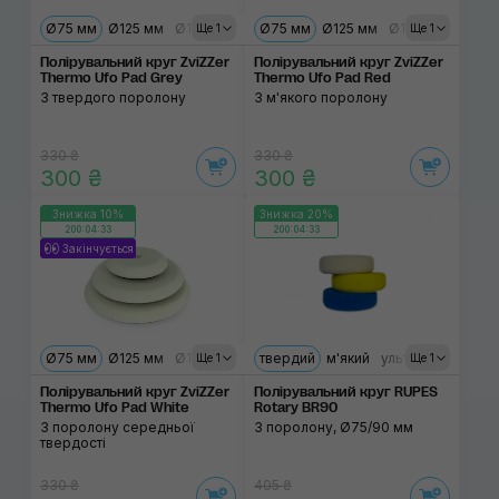
Ø75 мм
Ø125 мм
Ø150 мм
Ø75 мм
Ø125 мм
Ø150 мм
Ще 1
Ще 1
Полірувальний круг ZviZZer
Полірувальний круг ZviZZer
Thermo Ufo Pad Grey
Thermo Ufo Pad Red
З твердого поролону
З м'якого поролону
330 ₴
330 ₴
300 ₴
300 ₴
Знижка 10%
Знижка 20%
200:04:33
200:04:33
Закінчується
Ø75 мм
Ø125 мм
Ø150 мм
твердий
м'який
ультрам'який
Ще 1
Ще 1
Полірувальний круг ZviZZer
Полірувальний круг RUPES
Thermo Ufo Pad White
Rotary BR90
З поролону середньої
З поролону, Ø75/90 мм
твердості
330 ₴
405 ₴