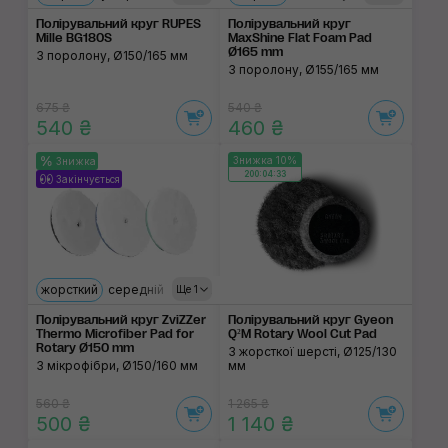
Полірувальний круг RUPES
Полірувальний круг
Mille BG180S
MaxShine Flat Foam Pad
Ø165 mm
З поролону, Ø150/165 мм
З поролону, Ø155/165 мм
675 ₴
540 ₴
540 ₴
460 ₴
Знижка 10%
Знижка
200:04:33
Закінчується
жорсткий
середній
м'який
Ще 1
Полірувальний круг ZviZZer
Полірувальний круг Gyeon
Thermo Microfiber Pad for
Q²M Rotary Wool Cut Pad
Rotary Ø150 mm
З жорсткої шерсті, Ø125/130
З мікрофібри, Ø150/160 мм
мм
560 ₴
1 265 ₴
500 ₴
1 140 ₴