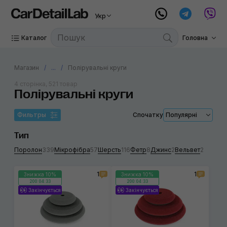
Укр
Каталог
Головна
Магазин
...
Полірувальні круги
4 сторінка, 521 товар
Полірувальні круги
Фильтры
Спочатку
Популярні
Тип
Поролон
339
Мікрофібра
57
Шерсть
116
Фетр
8
Джинс
2
Вельвет
2
1
1
Знижка 10%
Знижка 10%
200:04:33
200:04:33
Закінчується
Закінчується