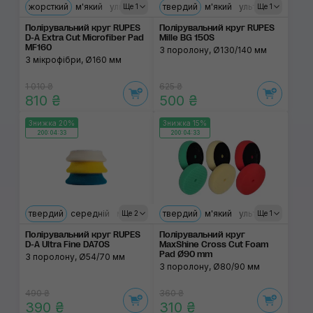
жорсткий
м'який
ультрам'який
твердий
м'який
ультрам'який
Ще 1
Ще 1
Полірувальний круг RUPES
Полірувальний круг RUPES
D-A Extra Cut Microfiber Pad
Mille BG 150S
MF160
З поролону, Ø130/140 мм
З мікрофібри, Ø160 мм
1 010 ₴
625 ₴
810 ₴
500 ₴
Знижка 20%
Знижка 15%
200:04:33
200:04:33
твердий
середній
м'який
ультрам'який
твердий
м'який
ультрам'який
Ще 2
Ще 1
Полірувальний круг RUPES
Полірувальний круг
D-A Ultra Fine DA70S
MaxShine Cross Cut Foam
Pad Ø90 mm
З поролону, Ø54/70 мм
З поролону, Ø80/90 мм
490 ₴
360 ₴
390 ₴
310 ₴