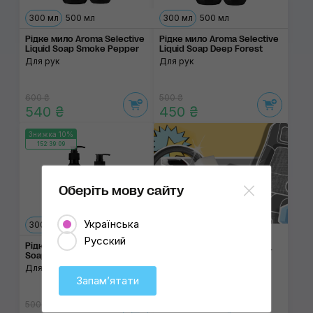
300 мл
500 мл
300 мл
500 мл
Рідке мило Aroma Selective
Рідке мило Aroma Selective
Liquid Soap Smoke Pepper
Liquid Soap Deep Forest
Для рук
Для рук
600 ₴
500 ₴
540 ₴
450 ₴
Знижка 10%
152:39:09
Оберіть мову сайту
Українська
300 мл
500 мл
Русский
Салон автомобіля: як
Рідке мило Aroma Selective
догляда­ти за шкі­рою, тка­
Soap White Musk
ни­ною та пла­сти­ком
Для рук
Запамʼятати
500 ₴