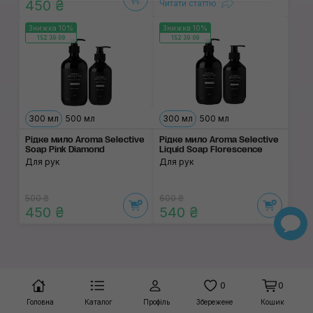
450 ₴
Читати статтю
Знижка 10%
Знижка 10%
152:39:09
152:39:09
300 мл
500 мл
300 мл
500 мл
Рідке мило Aroma Selective
Рідке мило Aroma Selective
Soap Pink Diamond
Liquid Soap Florescence
Для рук
Для рук
500 ₴
600 ₴
450 ₴
540 ₴
0
0
Головна
Каталог
Профіль
Збережене
Кошик