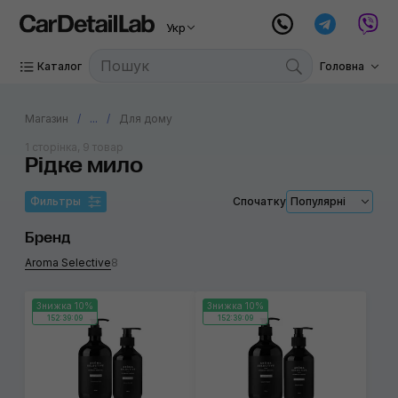
Укр
Каталог
Головна
Магазин
...
Для дому
1 сторінка, 9 товар
Рідке мило
Фильтры
Спочатку
Популярні
Бренд
Aroma Selective
8
Знижка 10%
Знижка 10%
152:39:09
152:39:09